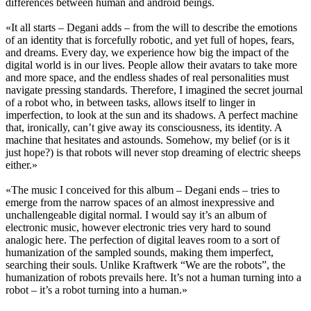
differences between human and android beings.
«It all starts – Degani adds – from the will to describe the emotions
of an identity that is forcefully robotic, and yet full of hopes, fears,
and dreams. Every day, we experience how big the impact of the
digital world is in our lives. People allow their avatars to take more
and more space, and the endless shades of real personalities must
navigate pressing standards. Therefore, I imagined the secret journal
of a robot who, in between tasks, allows itself to linger in
imperfection, to look at the sun and its shadows. A perfect machine
that, ironically, can’t give away its consciousness, its identity. A
machine that hesitates and astounds. Somehow, my belief (or is it
just hope?) is that robots will never stop dreaming of electric sheeps
either.»
«The music I conceived for this album – Degani ends – tries to
emerge from the narrow spaces of an almost inexpressive and
unchallengeable digital normal. I would say it’s an album of
electronic music, however electronic tries very hard to sound
analogic here. The perfection of digital leaves room to a sort of
humanization of the sampled sounds, making them imperfect,
searching their souls. Unlike Kraftwerk “We are the robots”, the
humanization of robots prevails here. It’s not a human turning into a
robot – it’s a robot turning into a human.»