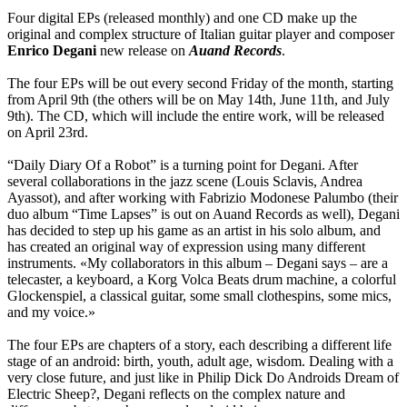
Four digital EPs (released monthly) and one CD make up the
original and complex structure of Italian guitar player and composer
Enrico Degani
new release on
Auand Records
.
The four EPs will be out every second Friday of the month, starting
from April 9th (the others will be on May 14th, June 11th, and July
9th). The CD, which will include the entire work, will be released
on April 23rd.
“Daily Diary Of a Robot” is a turning point for Degani. After
several collaborations in the jazz scene (Louis Sclavis, Andrea
Ayassot), and after working with Fabrizio Modonese Palumbo (their
duo album “Time Lapses” is out on Auand Records as well), Degani
has decided to step up his game as an artist in his solo album, and
has created an original way of expression using many different
instruments. «My collaborators in this album – Degani says – are a
telecaster, a keyboard, a Korg Volca Beats drum machine, a colorful
Glockenspiel, a classical guitar, some small clothespins, some mics,
and my voice.»
The four EPs are chapters of a story, each describing a different life
stage of an android: birth, youth, adult age, wisdom. Dealing with a
very close future, and just like in Philip Dick Do Androids Dream of
Electric Sheep?, Degani reflects on the complex nature and