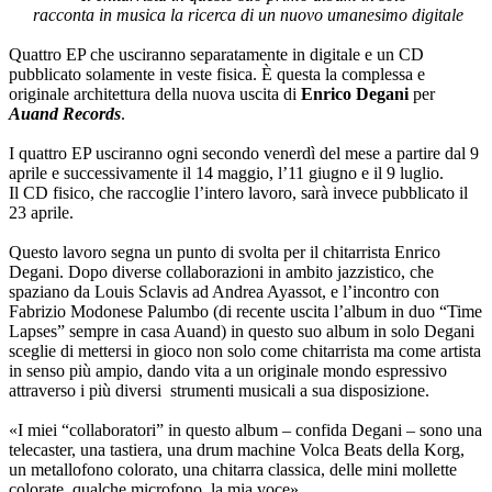
racconta in musica la ricerca di un nuovo umanesimo digitale
Quattro EP che usciranno separatamente in digitale e un CD
pubblicato solamente in veste fisica. È questa la complessa e
originale architettura della nuova uscita di
Enrico Degani
per
Auand Records
.
I quattro EP usciranno ogni secondo venerdì del mese a partire dal 9
aprile e successivamente il 14 maggio, l’11 giugno e il 9 luglio.
Il CD fisico, che raccoglie l’intero lavoro, sarà invece pubblicato il
23 aprile.
Questo lavoro segna un punto di svolta per il chitarrista Enrico
Degani. Dopo diverse collaborazioni in ambito jazzistico, che
spaziano da Louis Sclavis ad Andrea Ayassot, e l’incontro con
Fabrizio Modonese Palumbo (di recente uscita l’album in duo “Time
Lapses” sempre in casa Auand) in questo suo album in solo Degani
sceglie di mettersi in gioco non solo come chitarrista ma come artista
in senso più ampio, dando vita a un originale mondo espressivo
attraverso i più diversi strumenti musicali a sua disposizione.
«I miei “collaboratori” in questo album – confida Degani – sono una
telecaster, una tastiera, una drum machine Volca Beats della Korg,
un metallofono colorato, una chitarra classica, delle mini mollette
colorate, qualche microfono, la mia voce».