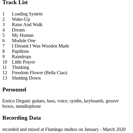
Track List
1
Loading System
2
Wake-Up
3
Raise And Walk
4
Dream
5
My Human
6
Module One
7
I Dreamt I Was Wooden Made
8
Papillons
9
Raindrops
10
Little Prayer
11
Thinking
12
Freedom Flower (Bella Ciao)
13
Shutting Down
Personnel
Enrico Degani: guitars, bass, voice, synths, keyboards, groove
boxes, metallophone
Recording Data
recorded and mixed at Flamingo studios on January - March 2020