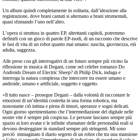
Un album quindi completamente in solitaria, dall’ideazione alla
registrazione, dove brani cantati si alternano a brani strumentali,
quasi sfumando l’uno nell’altro.
L’opera si struttura in quattro EP, altrettanti capitoli, potremmo
definirli con un gioco di parole EP-isodi, di un racconto che descrive
le fasi di vita di un robot quanto mai umano: nascita, giovinezza, età
adulta, saggezza.
Alle prese con gli interrogativi di un futuro sempre più vicino Ia
riflessione in musica di Degani, come nel celebre romanzo Do
Androids Dream of Electric Sheep? di Philip Dick, indaga e
interroga la natura complessa che intercorre tra essere umano e
androide, umano e artificiale, soggetto e oggetto.
«Il tutto nasce – prosegue Degani – dalla volontà di raccontare le
emozioni di un’identità costretta in una forma robotica, ma
nonostante ciò intima e piena di timori, speranze e sogni delicati.
Ogni giorno sperimentiamo che l’intermediazione del digitale nelle
nostre vite è sempre più cospicua. Le persone lasciano sempre più
spazio ai loro avatar e le infinite sfumature delle personalità reali si
devono destreggiare in standard sempre più stringenti. Mi sono
perciò immaginato il diario segreto di un robot che tra una mansione
e l’altra si concede l’imperfezione di indugiare, di guardare il sole e