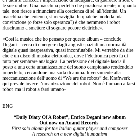
le sue ombre. Una macchina perfetta che paradossalmente, in quanto
tale, non riesce a rinunciare alla coscienza di sé, all’identità. Un
macchina che tentenna, si meraviglia. In qualche modo la mia
convinzione (o forse solo speranza?) è che nemmeno i robot
riusciranno a smettere di sognare pecore elettriche».
«Così la musica che ho pensato per questo album – conclude
Degani – cerca di emergere dagli angusti spazi di una normalità
digitale quasi inespressiva, quasi inconfutabile. Mi verrebbe da dire
che è un disco di musica elettronica, dove l’elettronica però fa di
tutto per sembrare analogica. La perfezione del digitale lascia il
posto a una certa umanizzazione del suono campionato rendendolo
imperfetto, cercandone una sorta di anima. Inversamente alla
meccanizzazione dell’uomo di “We are the robots” dei Kraftwerk
qui prevale invece l’umanizzazione del robot. Non è l’umano a farsi
robot ma il robot a farsi umano».
ENG
“Daily Diary Of A Robot”, Enrico Degani new album
Out now on Auand Records
First solo album for the Italian guitar player and composer
A research on a new digital humanism