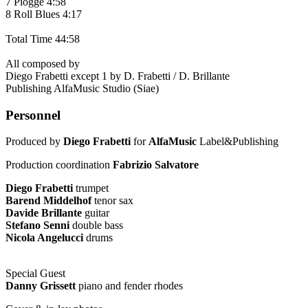
7 Piogge 4:58
8 Roll Blues 4:17
Total Time 44:58
All composed by
Diego Frabetti except 1 by D. Frabetti / D. Brillante
Publishing AlfaMusic Studio (Siae)
Personnel
Produced by
Diego Frabetti
for
AlfaMusic
Label&Publishing
Production coordination
Fabrizio Salvatore
Diego Frabetti
trumpet
Barend Middelhof
tenor sax
Davide Brillante
guitar
Stefano Senni
double bass
Nicola Angelucci
drums
Special Guest
Danny Grissett
piano and fender rhodes