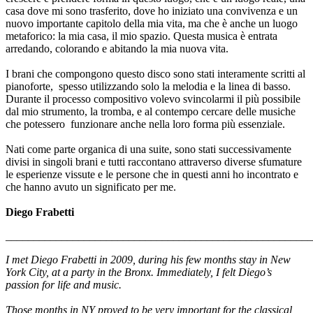
casa dove mi sono trasferito, dove ho iniziato una convivenza e un
nuovo importante capitolo della mia vita, ma che è anche un luogo
metaforico: la mia casa, il mio spazio. Questa musica è entrata
arredando, colorando e abitando la mia nuova vita.
I brani che compongono questo disco sono stati interamente scritti al
pianoforte, spesso utilizzando solo la melodia e la linea di basso.
Durante il processo compositivo volevo svincolarmi il più possibile
dal mio strumento, la tromba, e al contempo cercare delle musiche
che potessero funzionare anche nella loro forma più essenziale.
Nati come parte organica di una suite, sono stati successivamente
divisi in singoli brani e tutti raccontano attraverso diverse sfumature
le esperienze vissute e le persone che in questi anni ho incontrato e
che hanno avuto un significato per me.
Diego Frabetti
_______________________________________________________
I met Diego Frabetti in 2009, during his few months stay in New
York City, at a party in the Bronx. Immediately, I felt Diego’s
passion for life and music.
Those months in NY proved to be very important for the classical