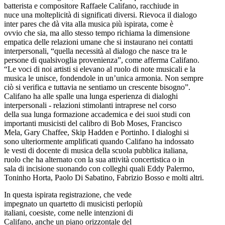
batterista e compositore Raffaele Califano, racchiude in
nuce una molteplicità di significati diversi. Rievoca il dialogo
inter pares che dà vita alla musica più ispirata, come è
ovvio che sia, ma allo stesso tempo richiama la dimensione
empatica delle relazioni umane che si instaurano nei contatti
interpersonali, “quella necessità al dialogo che nasce tra le
persone di qualsivoglia provenienza”, come afferma Califano.
“Le voci di noi artisti si elevano al ruolo di note musicali e la
musica le unisce, fondendole in un’unica armonia. Non sempre
ciò si verifica e tuttavia ne sentiamo un crescente bisogno”.
Califano ha alle spalle una lunga esperienza di dialoghi
interpersonali - relazioni stimolanti intraprese nel corso
della sua lunga formazione accademica e dei suoi studi con
importanti musicisti del calibro di Bob Moses, Francisco
Mela, Gary Chaffee, Skip Hadden e Portinho. I dialoghi si
sono ulteriormente amplificati quando Califano ha indossato
le vesti di docente di musica della scuola pubblica italiana,
ruolo che ha alternato con la sua attività concertistica o in
sala di incisione suonando con colleghi quali Eddy Palermo,
Toninho Horta, Paolo Di Sabatino, Fabrizio Bosso e molti altri.
In questa ispirata registrazione, che vede
impegnato un quartetto di musicisti perlopiù
italiani, coesiste, come nelle intenzioni di
Califano, anche un piano orizzontale del