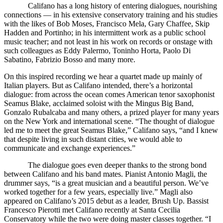
Califano has a long history of entering dialogues, nourishing
connections — in his extensive conservatory training and his studies
with the likes of Bob Moses, Francisco Mela, Gary Chaffee, Skip
Hadden and Portinho; in his intermittent work as a public school
music teacher; and not least in his work on records or onstage with
such colleagues as Eddy Palermo, Toninho Horta, Paolo Di
Sabatino, Fabrizio Bosso and many more.
On this inspired recording we hear a quartet made up mainly of
Italian players. But as Califano intended, there’s a horizontal
dialogue: from across the ocean comes American tenor saxophonist
Seamus Blake, acclaimed soloist with the Mingus Big Band,
Gonzalo Rubalcaba and many others, a prized player for many years
on the New York and international scene. “The thought of dialogue
led me to meet the great Seamus Blake,” Califano says, “and I knew
that despite living in such distant cities, we would able to
communicate and exchange experiences.”
The dialogue goes even deeper thanks to the strong bond
between Califano and his band mates. Pianist Antonio Magli, the
drummer says, “is a great musician and a beautiful person. We’ve
worked together for a few years, especially live.” Magli also
appeared on Califano’s 2015 debut as a leader, Brush Up. Bassist
Francesco Pierotti met Califano recently at Santa Cecilia
Conservatory while the two were doing master classes together. “I