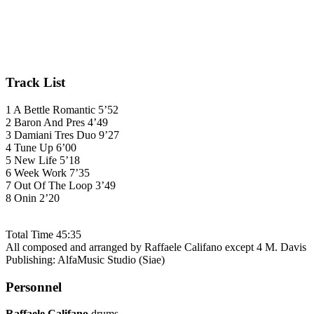
Track List
1 A Bettle Romantic 5’52
2 Baron And Pres 4’49
3 Damiani Tres Duo 9’27
4 Tune Up 6’00
5 New Life 5’18
6 Week Work 7’35
7 Out Of The Loop 3’49
8 Onin 2’20
Total Time 45:35
All composed and arranged by Raffaele Califano except 4 M. Davis
Publishing: AlfaMusic Studio (Siae)
Personnel
Raffaele Califano
drums