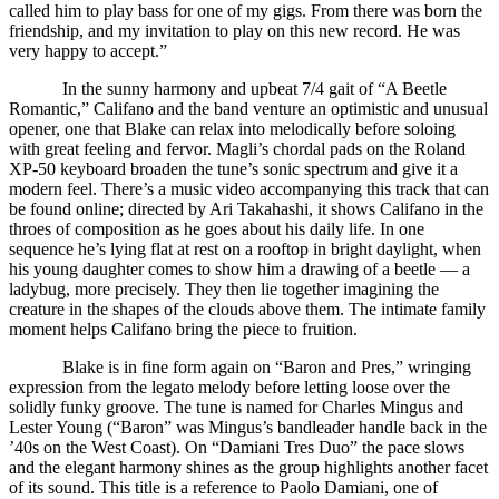
called him to play bass for one of my gigs. From there was born the
friendship, and my invitation to play on this new record. He was
very happy to accept.”
In the sunny harmony and upbeat 7/4 gait of “A Beetle
Romantic,” Califano and the band venture an optimistic and unusual
opener, one that Blake can relax into melodically before soloing
with great feeling and fervor. Magli’s chordal pads on the Roland
XP-50 keyboard broaden the tune’s sonic spectrum and give it a
modern feel. There’s a music video accompanying this track that can
be found online; directed by Ari Takahashi, it shows Califano in the
throes of composition as he goes about his daily life. In one
sequence he’s lying flat at rest on a rooftop in bright daylight, when
his young daughter comes to show him a drawing of a beetle — a
ladybug, more precisely. They then lie together imagining the
creature in the shapes of the clouds above them. The intimate family
moment helps Califano bring the piece to fruition.
Blake is in fine form again on “Baron and Pres,” wringing
expression from the legato melody before letting loose over the
solidly funky groove. The tune is named for Charles Mingus and
Lester Young (“Baron” was Mingus’s bandleader handle back in the
’40s on the West Coast). On “Damiani Tres Duo” the pace slows
and the elegant harmony shines as the group highlights another facet
of its sound. This title is a reference to Paolo Damiani, one of