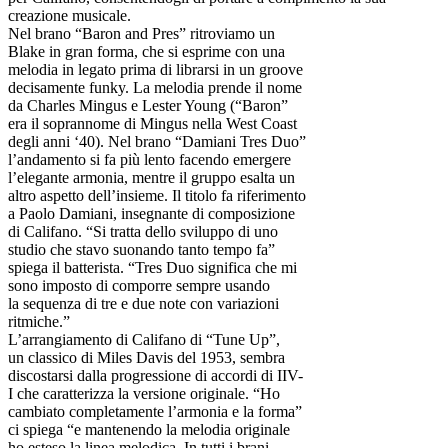
creazione musicale.
Nel brano “Baron and Pres” ritroviamo un
Blake in gran forma, che si esprime con una
melodia in legato prima di librarsi in un groove
decisamente funky. La melodia prende il nome
da Charles Mingus e Lester Young (“Baron”
era il soprannome di Mingus nella West Coast
degli anni ‘40). Nel brano “Damiani Tres Duo”
l’andamento si fa più lento facendo emergere
l’elegante armonia, mentre il gruppo esalta un
altro aspetto dell’insieme. Il titolo fa riferimento
a Paolo Damiani, insegnante di composizione
di Califano. “Si tratta dello sviluppo di uno
studio che stavo suonando tanto tempo fa”
spiega il batterista. “Tres Duo significa che mi
sono imposto di comporre sempre usando
la sequenza di tre e due note con variazioni
ritmiche.”
L’arrangiamento di Califano di “Tune Up”,
un classico di Miles Davis del 1953, sembra
discostarsi dalla progressione di accordi di IIV-
I che caratterizza la versione originale. “Ho
cambiato completamente l’armonia e la forma”
ci spiega “e mantenendo la melodia originale
ho esteso la linea melodica. In tutti i brani,