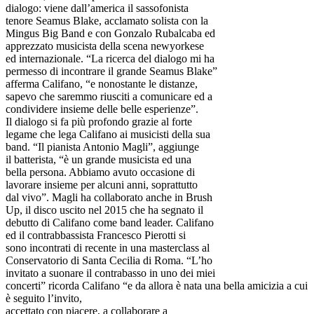
dialogo: viene dall’america il sassofonista
tenore Seamus Blake, acclamato solista con la
Mingus Big Band e con Gonzalo Rubalcaba ed
apprezzato musicista della scena newyorkese
ed internazionale. “La ricerca del dialogo mi ha
permesso di incontrare il grande Seamus Blake”
afferma Califano, “e nonostante le distanze,
sapevo che saremmo riusciti a comunicare ed a
condividere insieme delle belle esperienze”.
Il dialogo si fa più profondo grazie al forte
legame che lega Califano ai musicisti della sua
band. “Il pianista Antonio Magli”, aggiunge
il batterista, “è un grande musicista ed una
bella persona. Abbiamo avuto occasione di
lavorare insieme per alcuni anni, soprattutto
dal vivo”. Magli ha collaborato anche in Brush
Up, il disco uscito nel 2015 che ha segnato il
debutto di Califano come band leader. Califano
ed il contrabbassista Francesco Pierotti si
sono incontrati di recente in una masterclass al
Conservatorio di Santa Cecilia di Roma. “L’ho
invitato a suonare il contrabasso in uno dei miei
concerti” ricorda Califano “e da allora è nata una bella amicizia a cui
è seguito l’invito,
accettato con piacere, a collaborare a