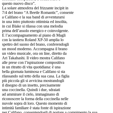
questo nuovo disco”.
La solare atmosfera del frizzante incipit in
7/4 del brano “A Beetle Romantic”, consente
a Califano e la sua band di avventurarsi
in una intro piuttosto ottimista ed insolita,
in cui Blake si rilassa con una melodia
prima dell’assolo energico e coinvolgente.
E l’accompagnamento al piano di Magli
con la tastiera Roland XP-50 amplia lo
spettro del suono del brano, conferendogli
un mood moderno. Accompagna il brano
un video musicale, ora on line, diretto da
Ari Takahashi. Il video mostra Califano
alle prese con l’ispirazione compositiva
in un ritratto di vita quotidiana: è una
bella giornata luminosa e Califano si sta
rilassando sul tetto della sua casa. La figlia
più piccola gli si avvicina mostrandogli
il disegno di un insetto, precisamente
una coccinella. Quindi i due, sdraiati
ad ammirare il cielo, immaginano di
riconoscere la forma della coccinella nelle
nuvole sopra di loro. Questo momento di
intimità familiare è stata fonte di ispirazione
per Califano, consentendogli di portare a compimento la sua