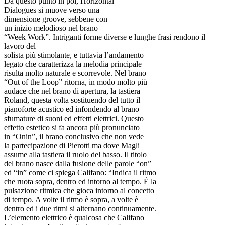
Da questo punto in poi, Horizontal
Dialogues si muove verso una
dimensione groove, sebbene con
un inizio melodioso nel brano
“Week Work”. Intriganti forme diverse e lunghe frasi rendono il
lavoro del
solista più stimolante, e tuttavia l’andamento
legato che caratterizza la melodia principale
risulta molto naturale e scorrevole. Nel brano
“Out of the Loop” ritorna, in modo molto più
audace che nel brano di apertura, la tastiera
Roland, questa volta sostituendo del tutto il
pianoforte acustico ed infondendo al brano
sfumature di suoni ed effetti elettrici. Questo
effetto estetico si fa ancora più pronunciato
in “Onin”, il brano conclusivo che non vede
la partecipazione di Pierotti ma dove Magli
assume alla tastiera il ruolo del basso. Il titolo
del brano nasce dalla fusione delle parole “on”
ed “in” come ci spiega Califano: “Indica il ritmo
che ruota sopra, dentro ed intorno al tempo. È la
pulsazione ritmica che gioca intorno al concetto
di tempo. A volte il ritmo è sopra, a volte è
dentro ed i due ritmi si alternano continuamente.
L’elemento elettrico è qualcosa che Califano