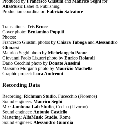
Produced by
Francesco Giustini
and
Manrico Seghi
for
AlfaMusic
Label & Publishing
Production coordinator:
Fabrizio Salvatore
Translations:
Tris Bruce
Cover photo:
Beniamino Poppiti
Photos:
Francesco Giustini photos by
Chiara Taboga
and
Alessandro
Ghinass
i
Manrico Seghi photo by
Michelangelo Paone
Giovanni Paolo Liguori photo by
Enrico Rolandi
Dario Cecchini photo by
Donato Anselmi
Massimo Morganti photo by
Maurizio Machella
Graphic project:
Luca Andreoni
Recording Data
Recording:
Richman Studio
, Fucecchio (Florence)
Sound engineer:
Manrico Seghi
Mix:
Jambona Lab Studio
, Cecina (Livorno)
Sound engineer:
Antonio Castiello
Mastering:
AlfaMusic Studio
, Rome
Sound engineer:
Alessandro Guardia