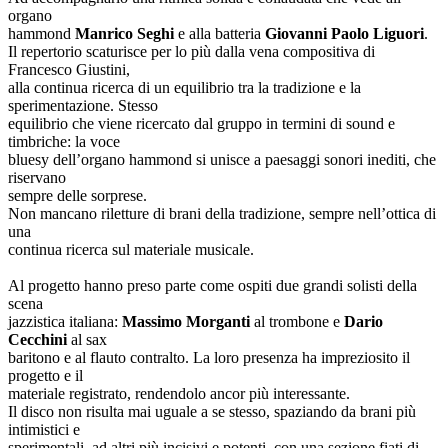
organo
hammond
Manrico Seghi
e alla batteria
Giovanni Paolo Liguori
.
Il repertorio scaturisce per lo più dalla vena compositiva di
Francesco Giustini,
alla continua ricerca di un equilibrio tra la tradizione e la
sperimentazione. Stesso
equilibrio che viene ricercato dal gruppo in termini di sound e
timbriche: la voce
bluesy dell’organo hammond si unisce a paesaggi sonori inediti, che
riservano
sempre delle sorprese.
Non mancano riletture di brani della tradizione, sempre nell’ottica di
una
continua ricerca sul materiale musicale.
Al progetto hanno preso parte come ospiti due grandi solisti della
scena
jazzistica italiana:
Massimo Morganti
al trombone e
Dario
Cecchini
al sax
baritono e al flauto contralto. La loro presenza ha impreziosito il
progetto e il
materiale registrato, rendendolo ancor più interessante.
Il disco non risulta mai uguale a se stesso, spaziando da brani più
intimistici e
sperimentali, ad altri più incisivi e potenti, con una sezione fiati di