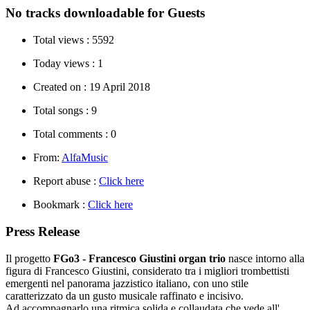
No tracks downloadable for Guests
Total views :
5592
Today views :
1
Created on :
19 April 2018
Total songs :
9
Total comments :
0
From:
AlfaMusic
Report abuse :
Click here
Bookmark :
Click here
Press Release
Il progetto
FGo3 - Francesco Giustini organ trio
nasce intorno alla
figura di Francesco Giustini, considerato tra i migliori trombettisti
emergenti nel panorama jazzistico italiano, con uno stile
caratterizzato da un gusto musicale raffinato e incisivo.
Ad accompagnarlo una ritmica solida e collaudata che vede all'