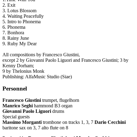
2. Exit
3. Lotus Blossom
4. Waiting Peacefully
5. Intro to Phonema
6. Phonema
7. Bonhora
8. Rainy June
9. Ruby My Dear
All compositions by Francesco Giustini,
except 2 by Giovanni Paolo Liguori and Francesco Giustini; 3 by
Kenny Dorham;
9 by Thelonius Monk
Publishing: AlfaMusic Studio (Siae)
Personnel
Francesco Giustini
trumpet, flugelhorn
Manrico Seghi
hammond B3 organ
Giovanni Paolo Liguori
drums
Special guests
Massimo Morganti
trombone on tracks 1, 3, 7
Dario Cecchini
baritone sax on 3, 7 alto flute on 8