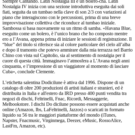
Siempre Cantando. Latin Nostalgia III è un bolero-cha. Latin
Nostalgia IV inizia con una sezione introduttiva eseguita dai soli
fiati, seguita da un tumbao nella clave di son 2/3 con variazioni al
piano che interagiscono con le percussioni, prima di una breve
improvvisazione collettiva che riconduce al tumbao iniziale.
Sambossa si basa nuovamente su un ritmo di samba. «Havana Blue,
eseguito come un bolero, è l’unico brano che ho composto mentre
ero a l’Avana, appena prima di iniziare le sessioni di registrazione. Il
“blue” del titolo si riferisce sia al colore particolare del cielo all’alba
e dopo il tramonto che potevo ammirare dalla mia terrazza nel Barrio
Chino con vista sul Capitolio, sia al sentimento di nostalgia per il
cuore di questa città. Immaginavo l’atmosfera a L’Avana negli anni
cinquanta, e l’impressione di un viaggiatore al momento di lasciare
Cuba», conclude Clemente.
L’etichetta salentina Dodicilune è attiva dal 1996. Dispone di un
catalogo di oltre 200 produzioni di artisti italiani e stranieri, ed è
distribuita in Italia e all'estero da IRD presso 400 punti vendita tra
negozi di dischi, Feltrinelli, Fnac, Ricordi, Messaggerie,
Melbookstore. I dischi Do dicilune possono essere acquistati anche
online (Amazon, Ibs, LaFeltrinelli, Jazzos) o scaricati in formato
liquido su 56 tra le maggiori piattaforme del mondo (iTunes,
Napster, Fnacmusic, Virginmega, Deezer, eMusic, RossoAlice,
LastFm, Amazon, etc).