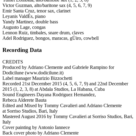
Victor Guzman, alto/baritone sax (4, 5, 6, 7, 9)
Emir Santa Cruz, tenor sax, clarinet
Leyanis ValdÉs, piano
Yandy Martinez, double bass
Augusto Lage, congas
Lennon Ruiz, timbales, snare drum, claves
Adel Rodriguez, bongos, maracas, gÜiro, cowbell
Recording Data
CREDITS
Produced by Adriano Clemente and Gabriele Rampino for
Dodicilune (www.dodicilune.it)
Label manager Maurizio Bizzochetti
Recorded 21st December 2015 (4, 5, 6, 7, 9) and 22nd December
2015 (1, 2, 3, 8) at Abdala Studios, La Habana, Cuba
Sound Engineers Dayana Rodriguez Hernandez,
Rebeca Alderete Bauta
Edited and Mixed by Tommy Cavalieri and Adriano Clemente
at Sorriso Studios, Bari, Italy
Mastered August 2016 by Tommy Cavalieri at Sorriso Studios, Bari,
Italy
Cover painting by Antonio Iannece
Back cover photo by Adriano Clemente