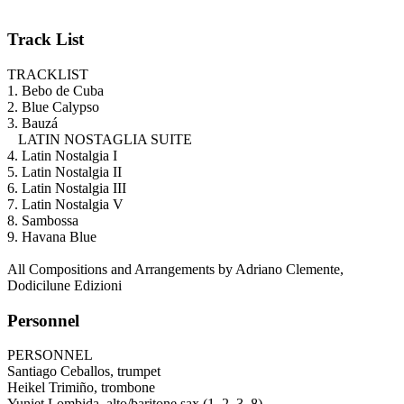
Track List
TRACKLIST
1. Bebo de Cuba
2. Blue Calypso
3. Bauzá
LATIN NOSTAGLIA SUITE
4. Latin Nostalgia I
5. Latin Nostalgia II
6. Latin Nostalgia III
7. Latin Nostalgia V
8. Sambossa
9. Havana Blue
All Compositions and Arrangements by Adriano Clemente,
Dodicilune Edizioni
Personnel
PERSONNEL
Santiago Ceballos, trumpet
Heikel Trimiño, trombone
Yuniet Lombida, alto/baritone sax (1, 2, 3, 8)