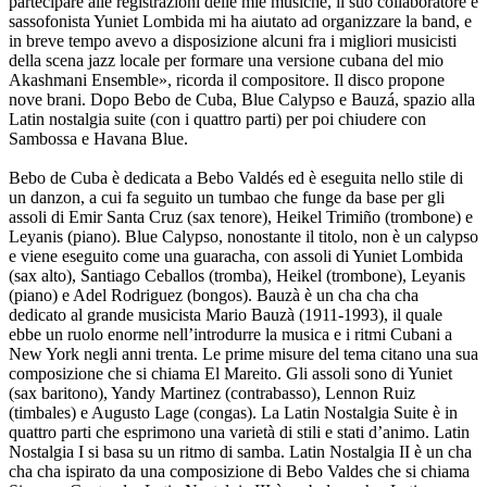
partecipare alle registrazioni delle mie musiche, il suo collaboratore e
sassofonista Yuniet Lombida mi ha aiutato ad organizzare la band, e
in breve tempo avevo a disposizione alcuni fra i migliori musicisti
della scena jazz locale per formare una versione cubana del mio
Akashmani Ensemble», ricorda il compositore. Il disco propone
nove brani. Dopo Bebo de Cuba, Blue Calypso e Bauzá, spazio alla
Latin nostalgia suite (con i quattro parti) per poi chiudere con
Sambossa e Havana Blue.
Bebo de Cuba è dedicata a Bebo Valdés ed è eseguita nello stile di
un danzon, a cui fa seguito un tumbao che funge da base per gli
assoli di Emir Santa Cruz (sax tenore), Heikel Trimiño (trombone) e
Leyanis (piano). Blue Calypso, nonostante il titolo, non è un calypso
e viene eseguito come una guaracha, con assoli di Yuniet Lombida
(sax alto), Santiago Ceballos (tromba), Heikel (trombone), Leyanis
(piano) e Adel Rodriguez (bongos). Bauzà è un cha cha cha
dedicato al grande musicista Mario Bauzà (1911-1993), il quale
ebbe un ruolo enorme nell’introdurre la musica e i ritmi Cubani a
New York negli anni trenta. Le prime misure del tema citano una sua
composizione che si chiama El Mareito. Gli assoli sono di Yuniet
(sax baritono), Yandy Martinez (contrabasso), Lennon Ruiz
(timbales) e Augusto Lage (congas). La Latin Nostalgia Suite è in
quattro parti che esprimono una varietà di stili e stati d’animo. Latin
Nostalgia I si basa su un ritmo di samba. Latin Nostalgia II è un cha
cha cha ispirato da una composizione di Bebo Valdes che si chiama