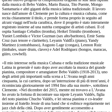
dalla musica di Bebo Valdes, Mario Bauza, Tito Puente, Mongo
Santamaria e altri giganti della musica latina tradizionale. Il lavoro
nasce dall'amore di Clemente per la cultura e musica cubana, come
recita chiaramente il titolo, e prende forma proprio in seguito ad
alcuni viaggi nell'isola caraibica, dove il progetto è stato interamente
registrato insieme ad una nutrita compagine di artisti cubani. Il cd
ospita Santiago Ceballos (tromba), Heikel Trimiño (trombone),
Yuniet Lombida e Victor Guzman (sax alto/baritono), Emir Santa
Cruz (sax tenore e clarinetto), Leyanis ValdÉs (piano), Yandy
Martinez (contrabbasso), Augusto Lage (congas), Lennon Ruiz
(timbales, snare drum, claves) e Adel Rodriguez (bongos, maracas,
güiro, cowbell).
«Il mio interesse nella musica Cubana e nella tradizione musicale
Latina in generale è nato dopo aver ascoltato la musica del grande
pianista, compositore e arrangiatore Bebo Valdés (1918-2013), uno
degli artisti più importanti sulla scena a L’Avana negli anni
cinquanta, la cui carriera, dopo un’interruzione di più di trent’anni, è
ricominciata gloriosamente nel 1994 fino alla sua morte», sottolinea
Clemente. «Nel dicembre del 2015, mentre mi trovavo a L’Avana
ho avuto la fortuna di incontrare sua nipote Leyanis Valdés, figlia
del noto pianista Chucho Valdés, e lei stessa pianista e co-leader
insieme al fratello Jessie di una band che si esibisce regolarmente nei
jazz club della città. Dopo aver gentilmente acconsentito a