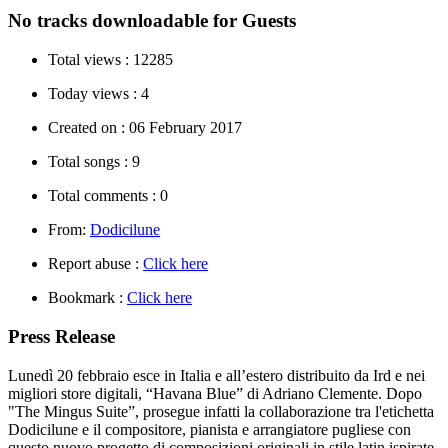
No tracks downloadable for Guests
Total views :
12285
Today views :
4
Created on :
06 February 2017
Total songs :
9
Total comments :
0
From:
Dodicilune
Report abuse :
Click here
Bookmark :
Click here
Press Release
Lunedì 20 febbraio esce in Italia e all’estero distribuito da Ird e nei
migliori store digitali, “Havana Blue” di Adriano Clemente. Dopo
"The Mingus Suite”, prosegue infatti la collaborazione tra l'etichetta
Dodicilune e il compositore, pianista e arrangiatore pugliese con
questo nuovo progetto di composizioni originali in stile latin ispirate