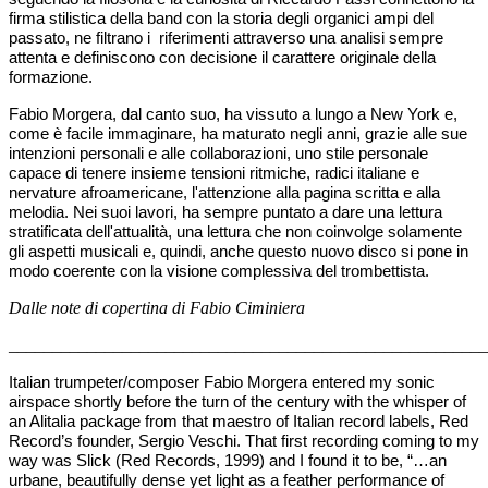
firma stilistica della band con la storia degli organici ampi del
passato, ne filtrano i
riferimenti attraverso una analisi sempre
attenta e definiscono con decisione il carattere originale della
formazione.
Fabio Morgera, dal canto suo, ha vissuto a lungo a New York e,
come è facile immaginare, ha maturato negli anni, grazie alle sue
intenzioni personali e alle collaborazioni, uno stile personale
capace di tenere insieme tensioni ritmiche, radici italiane e
nervature afroamericane, l'attenzione alla pagina scritta e alla
melodia. Nei suoi lavori, ha sempre puntato a dare una lettura
stratificata dell'attualità, una lettura che non coinvolge solamente
gli aspetti musicali e, quindi, anche questo nuovo disco si pone in
modo coerente con la visione complessiva del trombettista.
Dalle note di copertina di Fabio Ciminiera
_______________________________________________________
Italian trumpeter/composer Fabio Morgera entered my sonic
airspace shortly before the turn of the century with the whisper of
an Alitalia package from that maestro of Italian record labels, Red
Record’s founder, Sergio Veschi. That first recording coming to my
way was Slick (Red Records, 1999) and I found it to be, “…an
urbane, beautifully dense yet light as a feather performance of