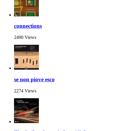
connections
2490 Views
se non piove esco
2274 Views