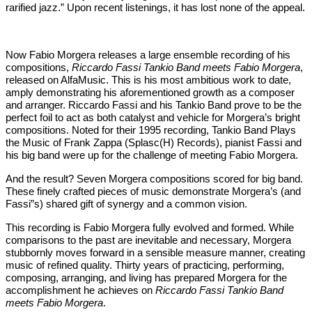
rarified jazz.” Upon recent listenings, it has lost none of the appeal.
Now Fabio Morgera releases a large ensemble recording of his
compositions,
Riccardo Fassi Tankio Band meets Fabio Morgera
,
released on AlfaMusic. This is his most ambitious work to date,
amply demonstrating his aforementioned growth as a composer
and arranger. Riccardo Fassi and his Tankio Band prove to be the
perfect foil to act as both catalyst and vehicle for Morgera’s bright
compositions. Noted for their 1995 recording, Tankio Band Plays
the Music of Frank Zappa (Splasc(H) Records), pianist Fassi and
his big band were up for the challenge of meeting Fabio Morgera.
And the result? Seven Morgera compositions scored for big band.
These finely crafted pieces of music demonstrate Morgera’s (and
Fassi”s) shared gift of synergy and a common vision.
This recording is Fabio Morgera fully evolved and formed. While
comparisons to the past are inevitable and necessary, Morgera
stubbornly moves forward in a sensible measure manner, creating
music of refined quality. Thirty years of practicing, performing,
composing, arranging, and living has prepared Morgera for the
accomplishment he achieves on
Riccardo Fassi Tankio Band
meets Fabio Morgera
.