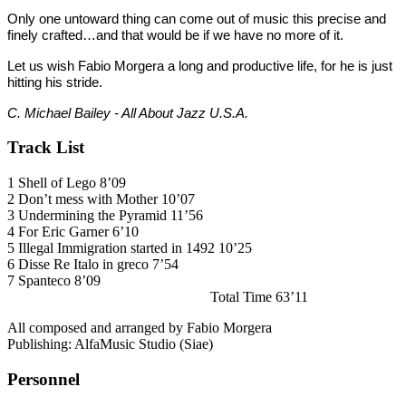
Only one untoward thing can come out of music this precise and
finely crafted…and that would be if we have no more of it.
Let us wish Fabio Morgera a long and productive life,
for he is just
hitting his stride.
C. Michael Bailey - All About Jazz U.S.A.
Track List
1 Shell of Lego 8’09
2 Don’t mess with Mother 10’07
3 Undermining the Pyramid 11’56
4 For Eric Garner 6’10
5 Illegal Immigration started in 1492 10’25
6 Disse Re Italo in greco 7’54
7 Spanteco 8’09
Total Time 63’11
All composed and arranged by Fabio Morgera
Publishing: AlfaMusic Studio (Siae)
Personnel