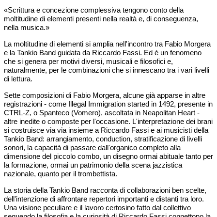
«Scrittura e concezione complessiva tengono conto della
moltitudine di elementi presenti nella realtà e, di conseguenza,
nella musica.»
La moltitudine di elementi si amplia nell'incontro tra Fabio Morgera
e la Tankio Band guidata da Riccardo Fassi. Ed è un fenomeno
che si genera per motivi diversi, musicali e filosofici e,
naturalmente, per le combinazioni che si innescano tra i vari livelli
di lettura.
Sette composizioni di Fabio Morgera, alcune già apparse in altre
registrazioni - come Illegal Immigration started in 1492, presente in
CTRL-Z, o Spanteco (Vomero), ascoltata in Neapolitan Heart -
altre inedite o composte per l'occasione. L'interpretazione dei brani
si costruisce via via insieme a Riccardo Fassi e ai musicisti della
Tankio Band: arrangiamento, conduction, stratificazione di livelli
sonori, la capacità di passare dall'organico completo alla
dimensione del piccolo combo, un disegno ormai abituale tanto per
la formazione, ormai un patrimonio della scena jazzistica
nazionale, quanto per il trombettista.
La storia della Tankio Band racconta di collaborazioni ben scelte,
dell'intenzione di affrontare repertori importanti e distanti tra loro.
Una visione peculiare e il lavoro certosino fatto dal collettivo
seguendo la filosofia e la curiosità di Riccardo Fassi connettono la