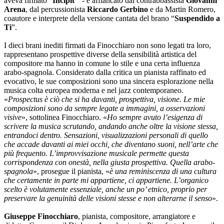
aveva firmato “
Incipit
” - è affiancato dal contrabbassista
Giovanni
Arena
, dal percussionista
Riccardo Gerbino
e da Martin Romero,
coautore e interprete della versione cantata del brano “
Suspendido a
Ti
”.
I dieci brani inediti firmati da Finocchiaro non sono legati tra loro,
rappresentano prospettive diverse della sensibilità artistica del
compositore ma hanno in comune lo stile e una certa influenza
arabo-spagnola. Considerato dalla critica un pianista raffinato ed
evocativo, le sue composizioni sono una sincera esplorazione nella
musica colta europea moderna e nel jazz contemporaneo.
«
Prospectus è ciò che si ha davanti, prospettiva, visione. Le mie
composizioni sono da sempre legate a immagini, a osservazioni
visive
», sottolinea Finocchiaro. «
Ho sempre avuto l’esigenza di
scrivere la musica scrutando, andando anche oltre la visione stessa,
entrandoci dentro. Sensazioni, visualizzazioni personali di quello
che accade davanti ai miei occhi, che diventano suoni, nell’arte che
più frequento. L’improvvisazione musicale permette questa
corrispondenza con onestà, nella giusta prospettiva. Quella arabo-
spagnola
», prosegue il pianista, «
è una reminiscenza di una cultura
che certamente in parte mi appartiene, ci appartiene. L’organico
scelto è volutamente essenziale, anche un po’ etnico, proprio per
preservare la genuinità delle visioni stesse e non alterarne il senso
».
Giuseppe Finocchiaro
, pianista, compositore, arrangiatore e