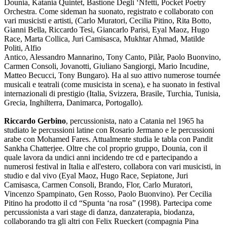
Dounia, Katania Quintet, Bastione Degli ‘Nfetti, Pocket Poetry
Orchestra. Come sideman ha suonato, registrato e collaborato con
vari musicisti e artisti, (Carlo Muratori, Cecilia Pitino, Rita Botto,
Gianni Bella, Riccardo Tesi, Giancarlo Parisi, Eyal Maoz, Hugo
Race, Marta Collica, Juri Camisasca, Mukhtar Ahmad, Matilde
Politi, Alfio
Antico, Alessandro Mannarino, Tony Canto, Pilàr, Paolo Buonvino,
Carmen Consoli, Jovanotti, Giuliano Sangiorgi, Mario Incudine,
Matteo Becucci, Tony Bungaro). Ha al suo attivo numerose tournée
musicali e teatrali (come musicista in scena), e ha suonato in festival
internazionali di prestigio (Italia, Svizzera, Brasile, Turchia, Tunisia,
Grecia, Inghilterra, Danimarca, Portogallo).
Riccardo Gerbino
, percussionista, nato a Catania nel 1965 ha
studiato le percussioni latine con Rosario Jermano e le percussioni
arabe con Mohamed Fares. Attualmente studia le tabla con Pandit
Sankha Chatterjee. Oltre che col proprio gruppo, Dounia, con il
quale lavora da undici anni incidendo tre cd e partecipando a
numerosi festival in Italia e all'estero, collabora con vari musicisti, in
studio e dal vivo (Eyal Maoz, Hugo Race, Sepiatone, Juri
Camisasca, Carmen Consoli, Brando, Flor, Carlo Muratori,
Vincenzo Spampinato, Gen Rosso, Paolo Buonvino). Per Cecilia
Pitino ha prodotto il cd “Spunta ‘na rosa” (1998). Partecipa come
percussionista a vari stage di danza, danzaterapia, biodanza,
collaborando tra gli altri con Felix Rueckert (compagnia Pina