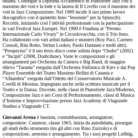
didatta. Consegue il Diploma Accademico in Pianoforte Jazz con il
massimo dei voti e la lode e la laurea di II Livello con il massimo dei
voti in Jazz Composizione. Nel 1989 incide il suo primo lavoro
discografico con il quintetto Inno “Insonnie” per la Splasc(h)
Records, iniziando così l’attività professionale con la partecipazione
in vari Festival Jazz Europei. Nel 1990 è Finalista al “Premio
Internazionale Carlo Vivary” in Cecoslovacchia, con il Trio Inno.
Ha collaborato con vari artisti italiani e stranieri (Roy Paci, Carmen
Consoli, Rita Botto, Stefan Looker, Paolo Damiani e molti altri).
“Prospectus” è il suo terzo disco come solista dopo “Ondre” (2002)
e “Incipit” (2008, Dodicilune). Varie le composizioni e gli
arrangiamenti per Orchestra da Camera e Big Band, di maggior
rilievo “Taranta” eseguita dall’Orchestra Sinfonica di Kiev e dai Pop
Player Ensemble del Teatro Massimo Bellini di Catania e
“Alhambra” eseguita dall’Ottetto del Conservatorio Musicale A.
Corelli di Messina. Impegnato anche nella scrittura musicale per il
Teatro e la Danza. Docente, nelle classi di Pianoforte Jazz/Moderno,
Composizione Jazz e nei Corsi di Perfezionamento, classi di Musica
d’Insieme e Improvvisazione presso Jazz Academy di Viagrande
Studios a Viagrande CT.
Giovanni Arena
è bassista, contrabbassista, arrangiatore,
compositore. Catanese, classe 1965, inizia da autodidatta, prosegue
gli studi dello strumento (tra gli altri con Rino Zurzolo) e di
composizione, armonia e arrangiamento. Tra i suoi progetti Lufhtig,