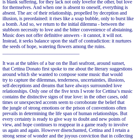
is blank suffering, for they lack not only lovefor the other, but love
for themselves. And when one is absent to oneself, everything is
absent. The arc of their relationship, propelled by deception and
illusion, is preordained: it rises like a soap bubble, only to burst like
a bomb. And so, we return to the initial dilemma - between the
stubborn necessity to love and the bitter convenience of abstaining.
Music does not offer definitive answers - it cannot, it will not.
Instead, it seeks balance upon the staff of contradiction: it nurtures
the seeds of hope, watering flowers among the ruins.
_______________________________
It was at the tables of a bar on the Bari seafront, around sunset,
that Cettina Donato first spoke to me about the literary suggestions
around which she wanted to compose some music that would
try to capture the dilemmas, tenderness, uncertainties, illusions,
self-deceptions and dreams that have always surrounded love
relationships. Only one of the five texts I wrote for Cettina‘s music
contains the distinctive signs of true love: in the other cases, odd
times or unexpected accents seem to corroborate the belief that
the jungle of strong emotions or the prison of conventions often
prevails in determining the life span of human relationships. But
every certainty is ready to give way to doubt and new points of
view, and hope continues to reappear in a game ready to involve
us again and again. However disenchanted, Cettina and I retain a
strong sense of wonder and the joyous conviction that in collecting