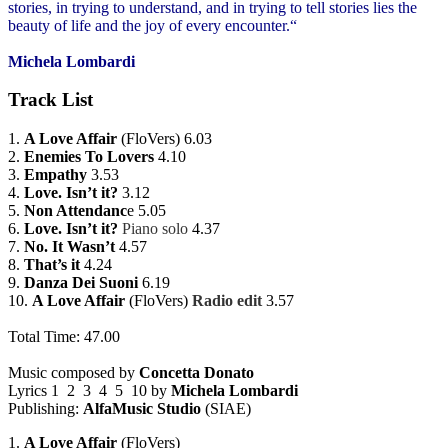
stories, in trying to understand, and in trying to tell stories lies the
beauty of life and the joy of every encounter.“
Michela Lombardi
Track List
1.
A Love Affair
(FloVers) 6.03
2.
Enemies To Lovers
4.10
3.
Empathy
3.53
4.
Love. Isn’t it?
3.12
5.
Non Attendanc
e
5.05
6.
Love. Isn’t it?
Piano solo
4.37
7.
No. It Wasn’t
4.57
8.
That’s it
4.24
9.
Danza Dei Suoni
6.19
10.
A Love Affair
(FloVers)
Radio edit
3.57
Total Time: 47.00
Music composed by
Concetta Donato
Lyrics
1 2 3 4 5 10
by
Michela Lombardi
Publishing:
AlfaMusic Studio
(SIAE)
1.
A Love Affair
(FloVers)