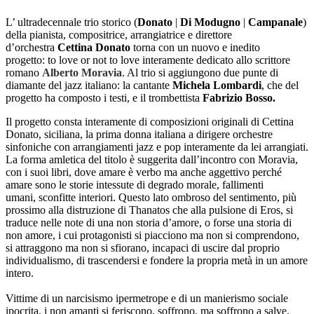
L’ ultradecennale trio storico (
Donato
|
Di Modugno
|
Campanale
)
della pianista, compositrice, arrangiatrice e direttore
d’orchestra
Cettina Donato
torna con un nuovo e inedito
progetto: to love or not to love interamente dedicato allo scrittore
romano
Alberto Moravia
. Al trio si aggiungono due punte di
diamante del jazz italiano: la cantante
Michela Lombardi
, che del
progetto ha composto i testi, e il trombettista
Fabrizio Bosso.
Il progetto consta interamente di composizioni originali di Cettina
Donato, siciliana, la prima donna italiana a dirigere orchestre
sinfoniche con arrangiamenti jazz e pop interamente da lei arrangiati.
La forma amletica del titolo è suggerita dall’incontro con Moravia,
con i suoi libri, dove amare è verbo ma anche aggettivo perché
amare sono le storie intessute di degrado morale, fallimenti
umani, sconfitte interiori. Questo lato ombroso del sentimento, più
prossimo alla distruzione di Thanatos che alla pulsione di Eros, si
traduce nelle note di una non storia d’amore, o forse una storia di
non amore, i cui protagonisti si piacciono ma non si comprendono,
si attraggono ma non si sfiorano, incapaci di uscire dal proprio
individualismo, di trascendersi e fondere la propria metà in un amore
intero.
Vittime di un narcisismo ipermetrope e di un manierismo sociale
ipocrita, i non amanti si feriscono, soffrono, ma soffrono a salve,