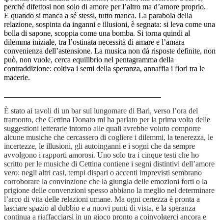
perché difettosi non solo di amore per l’altro ma d’amore proprio.
E quando si manca a sé stessi, tutto manca. La parabola della
relazione, sospinta da inganni e illusioni, è segnata: si leva come una
bolla di sapone, scoppia come una bomba. Si torna quindi al
dilemma iniziale, tra l’ostinata necessità di amare e l’amara
convenienza dell’astensione. La musica non dà risposte definite, non
può, non vuole, cerca equilibrio nel pentagramma della
contraddizione: coltiva i semi della speranza, annaffia i fiori tra le
macerie.
________________________________________
È stato ai tavoli di un bar sul lungomare di Bari, verso l’ora del
tramonto, che Cettina Donato mi ha parlato per la prima volta delle
suggestioni letterarie intorno alle quali avrebbe voluto comporre
alcune musiche che cercassero di cogliere i dilemmi, la tenerezza, le
incertezze, le illusioni, gli autoinganni e i sogni che da sempre
avvolgono i rapporti amorosi. Uno solo tra i cinque testi che ho
scritto per le musiche di Cettina contiene i segni distintivi dell’amore
vero: negli altri casi, tempi dispari o accenti imprevisti sembrano
corroborare la convinzione che la giungla delle emozioni forti o la
prigione delle convenzioni spesso abbiano la meglio nel determinare
l’arco di vita delle relazioni umane. Ma ogni certezza è pronta a
lasciare spazio al dubbio e a nuovi punti di vista, e la speranza
continua a riaffacciarsi in un gioco pronto a coinvolgerci ancora e