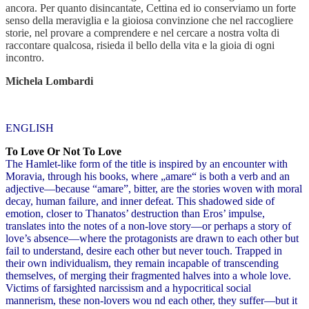
ancora. Per quanto disincantate, Cettina ed io conserviamo un forte
senso della meraviglia e la gioiosa convinzione che nel raccogliere
storie, nel provare a comprendere e nel cercare a nostra volta di
raccontare qualcosa, risieda il bello della vita e la gioia di ogni
incontro.
Michela Lombardi
ENGLISH
To Love Or Not To Love
The Hamlet-like form of the title is inspired by an encounter with
Moravia, through his books, where „amare“ is both a verb and an
adjective—because “amare”, bitter, are the stories woven with moral
decay, human failure, and inner defeat. This shadowed side of
emotion, closer to Thanatos’ destruction than Eros’ impulse,
translates into the notes of a non-love story—or perhaps a story of
love’s absence—where the protagonists are drawn to each other but
fail to understand, desire each other but never touch. Trapped in
their own individualism, they remain incapable of transcending
themselves, of merging their fragmented halves into a whole love.
Victims of farsighted narcissism and a hypocritical social
mannerism, these non-lovers wou nd each other, they suffer—but it