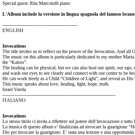
Special guest: Rita Marcotulli piano
L'Album include la versione in lingua spagnola del famoso brano 
--------------------------------------------------
ENGLISH
Invocations
The title invites us to reflect on the power of the Invocation. And al
The music on this album is particularly dedicated to my mother Maria Ele
the “Kairos”.
The healing can be physical, but we can also heal our spirit, our ego,
and wash our eyes to see clearly and connect with our center to be h
He can work freely as a Child “Children of Light”, and reveal us Hi
This music speaks about love, healing, light, hope, truth.
Israel Varela
---------------------------------------------------------------------------
ITALIANO
Invocations
Lo stesso titolo ci invita a riflettere sul potere dell’invocazione e tut
La musica di questo album e’ finalizzata ad invocare la guarigione “H
Dio per invocare la guarigione. E’ stata una lezione e una opportunità 