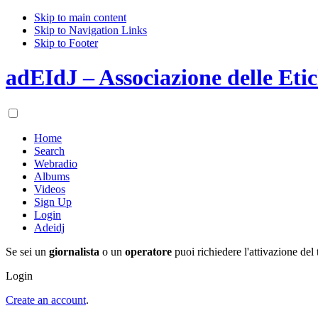
Skip to main content
Skip to Navigation Links
Skip to Footer
adEIdJ – Associazione delle Etic
Home
Search
Webradio
Albums
Videos
Sign Up
Login
Adeidj
Se sei un
giornalista
o un
operatore
puoi richiedere l'attivazione del 
Login
Create an account
.