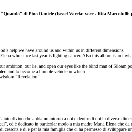
"Quando" di Pino Daniele (Israel Varela: voce - Rita Marcotulli: 
l God’s help we have around us and within us in different dimensions.
na who since last year is fighting cancer. Also this album is an invitati
 our ambition, our lie, and open our eyes like the blind man of Siloam 
ealed and to become a humble vehicle in which
s wisdom “Revelation”.
to l’aiuto divino che abbiamo intorno a noi e dentro di noi in diverse dime
eal”, ed è dedicato in particolar modo a mia madre Maria Elena che da u
di crescita e di e per la mia famiglia che ci ha permesso di sviluppare 