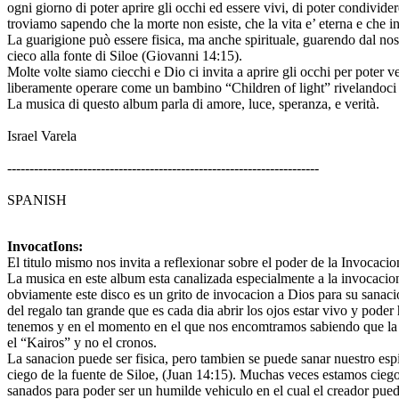
ogni giorno di poter aprire gli occhi ed essere vivi, di poter condivid
troviamo sapendo che la morte non esiste, che la vita e’ eterna e che 
La guarigione può essere fisica, ma anche spirituale, guarendo dal nost
cieco alla fonte di Siloe (Giovanni 14:15).
Molte volte siamo ciecchi e Dio ci invita a aprire gli occhi per poter v
liberamente operare come un bambino “Children of light” rivelandoci
La musica di questo album parla di amore, luce, speranza, e verità.
Israel Varela
----------------------------------------------------------------------
SPANISH
InvocatIons:
El titulo mismo nos invita a reflexionar sobre el poder de la Invocaci
La musica en este album esta canalizada especialmente a la invocacio
obviamente este disco es un grito de invocacion a Dios para su sanaci
del regalo tan grande que es cada dia abrir los ojos estar vivo y pode
tenemos y en el momento en el que nos encomtramos sabiendo que la mue
el “Kairos” y no el cronos.
La sanacion puede ser fisica, pero tambien se puede sanar nuestro espi
ciego de la fuente de Siloe, (Juan 14:15). Muchas veces estamos ciegos
sanados para poder ser un humilde vehiculo en el cual el creador pue