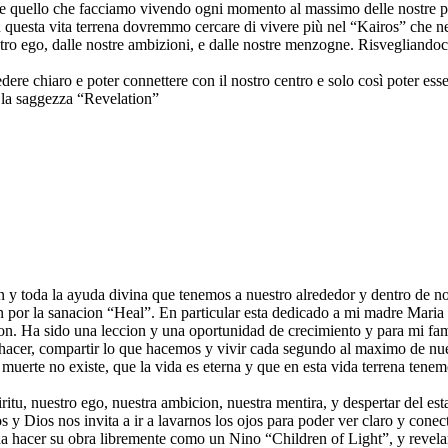
ere quello che facciamo vivendo ogni momento al massimo delle nostre poss
in questa vita terrena dovremmo cercare di vivere più nel “Kairos” che n
ro ego, dalle nostre ambizioni, e dalle nostre menzogne. Risvegliandoci d
edere chiaro e poter connettere con il nostro centro e solo così poter es
 la saggezza “Revelation”
on y toda la ayuda divina que tenemos a nuestro alrededor y dentro de n
n por la sanacion “Heal”. En particular esta dedicado a mi madre Maria 
on. Ha sido una leccion y una oportunidad de crecimiento y para mi fam
r hacer, compartir lo que hacemos y vivir cada segundo al maximo de nue
rte no existe, que la vida es eterna y que en esta vida terrena tenemo
ritu, nuestro ego, nuestra ambicion, nuestra mentira, y despertar del est
 y Dios nos invita a ir a lavarnos los ojos para poder ver claro y conect
da hacer su obra libremente como un Nino “Children of Light”, y revela