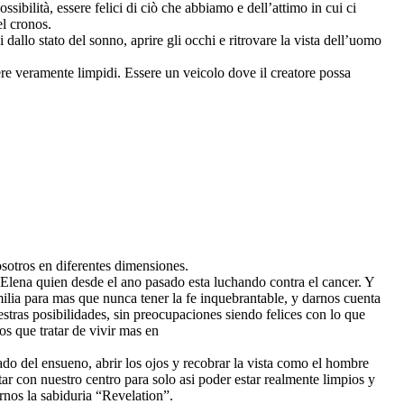
ibilità, essere felici di ciò che abbiamo e dell’attimo in cui ci
el cronos.
allo stato del sonno, aprire gli occhi e ritrovare la vista dell’uomo
sere veramente limpidi. Essere un veicolo dove il creatore possa
osotros en diferentes dimensiones.
Elena quien desde el ano pasado esta luchando contra el cancer. Y
ilia para mas que nunca tener la fe inquebrantable, y darnos cuenta
stras posibilidades, sin preocupaciones siendo felices con lo que
s que tratar de vivir mas en
ado del ensueno, abrir los ojos y recobrar la vista como el hombre
ar con nuestro centro para solo asi poder estar realmente limpios y
rnos la sabiduria “Revelation”.