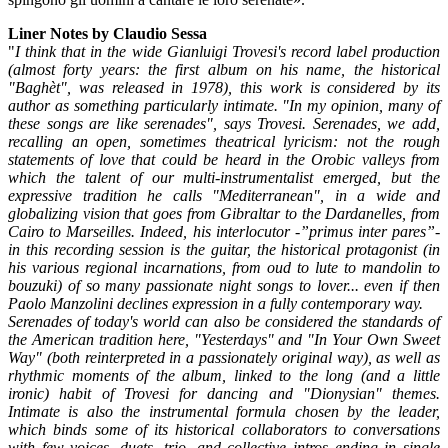
Liner Notes by Claudio Sessa
"
I think that in the wide Gianluigi Trovesi's record label production
(almost forty years: the first album on his name, the historical
"Baghèt", was released in 1978), this work is considered by its
author as something particularly intimate. "In my opinion, many of
these songs are like serenades", says Trovesi. Serenades, we add,
recalling an open, sometimes theatrical lyricism: not the rough
statements of love that could be heard in the Orobic valleys from
which the talent of our multi-instrumentalist emerged, but the
expressive tradition he calls "Mediterranean", in a wide and
globalizing vision that goes from Gibraltar to the Dardanelles, from
Cairo to Marseilles. Indeed, his interlocutor -”primus inter pares”-
in this recording session is the guitar, the historical protagonist (in
his various regional incarnations, from oud to lute to mandolin to
bouzuki) of so many passionate night songs to lover... even if then
Paolo Manzolini declines expression in a fully contemporary way.
Serenades of today's world can also be considered the standards of
the American tradition here, "Yesterdays" and "In Your Own Sweet
Way" (both reinterpreted in a passionately original way), as well as
rhythmic moments of the album, linked to the long (and a little
ironic) habit of Trovesi for dancing and "Dionysian" themes.
Intimate is also the instrumental formula chosen by the leader,
which binds some of its historical collaborators to conversations
with few voices, duets, trio, and collective intros ending in single