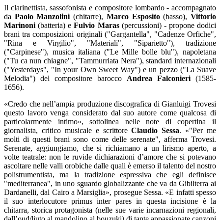
Il clarinettista, sassofonista e compositore lombardo - accompagnato
da
Paolo Manzolini
(chitarre),
Marco Esposito
(basso),
Vittorio
Marinoni
(batteria) e
Fulvio Maras
(percussioni) - propone dodici
brani tra composizioni originali ("Gargantella", "Cadenze Orfiche",
"Rina e Virgilio", "Materiali", "Siparietto"), tradizione
("Carpinese"), musica italiana ("Le Mille bolle blu"), napoletana
("Tu ca nun chiagne", "Tammurriata Nera"), standard internazionali
("Yesterdays", "In your Own Sweet Way") e un pezzo ("La Suave
Melodia") del compositore barocco
Andrea Falconieri
(1585-
1656).
«Credo che nell’ampia produzione discografica di Gianluigi Trovesi
questo lavoro venga considerato dal suo autore come qualcosa di
particolarmente intimo», sottolinea nelle note di copertina il
giornalista, critico musicale e scrittore
Claudio Sessa
. «"Per me
molti di questi brani sono come delle serenate", afferma Trovesi.
Serenate, aggiungiamo, che si richiamano a un lirismo aperto, a
volte teatrale: non le ruvide dichiarazioni d’amore che si potevano
ascoltare nelle valli orobiche dalle quali è emerso il talento del nostro
polistrumentista, ma la tradizione espressiva che egli definisce
"mediterranea", in uno sguardo globalizzante che va da Gibilterra ai
Dardanelli, dal Cairo a Marsiglia», prosegue Sessa. «E infatti spesso
il suo interlocutore primus inter pares in questa incisione è la
chitarra, storica protagonista (nelle sue varie incarnazioni regionali,
dall’oud/liuto al mandolino al bouzuki) di tante appassionate canzoni