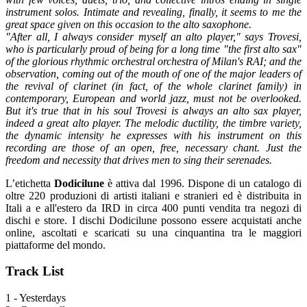
instrument solos. Intimate and revealing, finally, it seems to me the
great space given on this occasion to the alto saxophone.
"After all, I always consider myself an alto player," says Trovesi,
who is particularly proud of being for a long time "the first alto sax"
of the glorious rhythmic orchestral orchestra of Milan's RAI; and the
observation, coming out of the mouth of one of the major leaders of
the revival of clarinet (in fact, of the whole clarinet family) in
contemporary, European and world jazz, must not be overlooked.
But it's true that in his soul Trovesi is always an alto sax player,
indeed a great alto player. The melodic ductility, the timbre variety,
the dynamic intensity he expresses with his instrument on this
recording are those of an open, free, necessary chant. Just the
freedom and necessity that drives men to sing their serenades.
L’etichetta
Dodicilune
è attiva dal 1996. Dispone di un catalogo di
oltre 220 produzioni di artisti italiani e stranieri ed è distribuita in
Itali a e all'estero da IRD in circa 400 punti vendita tra negozi di
dischi e store. I dischi Dodicilune possono essere acquistati anche
online, ascoltati e scaricati su una cinquantina tra le maggiori
piattaforme del mondo.
Track List
1 - Yesterdays