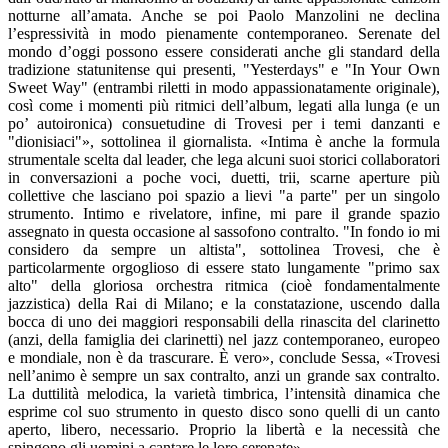
notturne all’amata. Anche se poi Paolo Manzolini ne declina
l’espressività in modo pienamente contemporaneo. Serenate del
mondo d’oggi possono essere considerati anche gli standard della
tradizione statunitense qui presenti, "Yesterdays" e "In Your Own
Sweet Way" (entrambi riletti in modo appassionatamente originale),
così come i momenti più ritmici dell’album, legati alla lunga (e un
po’ autoironica) consuetudine di Trovesi per i temi danzanti e
"dionisiaci"», sottolinea il giornalista. «Intima è anche la formula
strumentale scelta dal leader, che lega alcuni suoi storici collaboratori
in conversazioni a poche voci, duetti, trii, scarne aperture più
collettive che lasciano poi spazio a lievi "a parte" per un singolo
strumento. Intimo e rivelatore, infine, mi pare il grande spazio
assegnato in questa occasione al sassofono contralto. "In fondo io mi
considero da sempre un altista", sottolinea Trovesi, che è
particolarmente orgoglioso di essere stato lungamente "primo sax
alto" della gloriosa orchestra ritmica (cioè fondamentalmente
jazzistica) della Rai di Milano; e la constatazione, uscendo dalla
bocca di uno dei maggiori responsabili della rinascita del clarinetto
(anzi, della famiglia dei clarinetti) nel jazz contemporaneo, europeo
e mondiale, non è da trascurare. È vero», conclude Sessa, «Trovesi
nell’animo è sempre un sax contralto, anzi un grande sax contralto.
La duttilità melodica, la varietà timbrica, l’intensità dinamica che
esprime col suo strumento in questo disco sono quelli di un canto
aperto, libero, necessario. Proprio la libertà e la necessità che
spingono gli uomini a cantare le loro serenate».