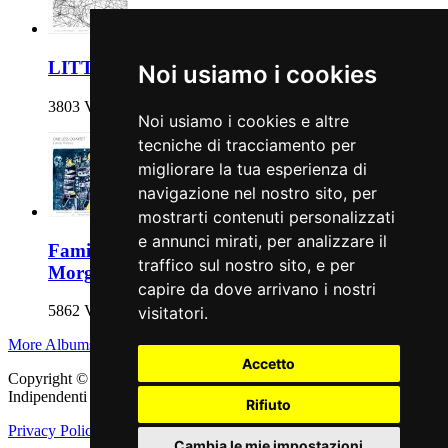
LITTLE THINGS IN MANY THINGS
Noi usiamo i cookies
3803 Views
Noi usiamo i cookies e altre
tecniche di tracciamento per
migliorare la tua esperienza di
navigazione nel nostro sito, per
mostrarti contenuti personalizzati
e annunci mirati, per analizzare il
Family Portrait feat. Fabrizio Bosso e Massimo
traffico sul nostro sito, e per
Morganti
capire da dove arrivano i nostri
5862 Views
visitatori.
More Albums
Accetto
Copyright © 2011 - 2026 adEIdJ - Associazione delle Etichette
Indipendenti di Jazz. All Rights Reserved.
Rifiuto
Privacy Policy
|
Cookie Policy
Cambia le mie impostazioni