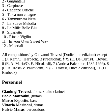
2 - Gargantella
3 - Carpinese
4 - Cadenze Orfiche
5 - Tu ca nun chiagne
6 - Tammurriata Nera
7 - La Suave Melodia
8 - Le Mille Bolle Blu
9 - Siparietto
10 - Rina e Vigilio
11 - In your Own Sweet Way
12 - Materiali
All compositions by Giovanni Trovesi (Dodicilune edizioni) except
1 (J. Kern/O. Harbach), 3 (traditional), 5 (E. De Curtis/L. Bovio),
6 (E. A. Mario/O. E. Nicolardi), 7 (Andrea Falconieri,1585-1656), 8
(C. A. Rossi/V. Pallavicini), 9 (G. Trovesi, Ducale edizioni), 11 (D.
Brubeck)
Personnel
Gianluigi Trovesi
, alto sax, alto clarinet
Paolo Manzolini
, guitars
Marco Esposito
, bass
Vittorio Marinoni
, drums
Fulvio Maras
, percussions