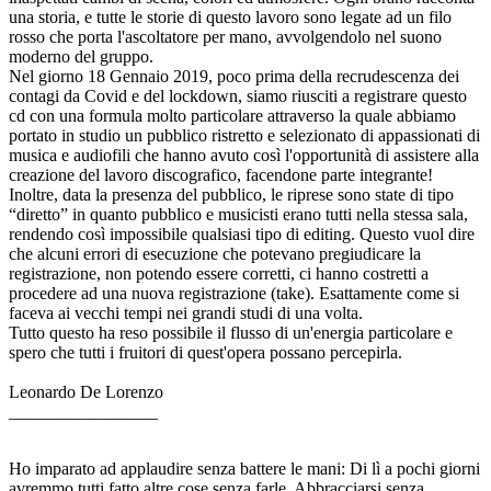
una storia, e tutte le storie di questo lavoro sono legate ad un filo
rosso che porta l'ascoltatore per mano, avvolgendolo nel suono
moderno del gruppo.
Nel giorno 18 Gennaio 2019, poco prima della recrudescenza dei
contagi da Covid e del lockdown, siamo riusciti a registrare questo
cd con una formula molto particolare attraverso la quale abbiamo
portato in studio un pubblico ristretto e selezionato di appassionati di
musica e audiofili che hanno avuto così l'opportunità di assistere alla
creazione del lavoro discografico, facendone parte integrante!
Inoltre, data la presenza del pubblico, le riprese sono state di tipo
“diretto” in quanto pubblico e musicisti erano tutti nella stessa sala,
rendendo così impossibile qualsiasi tipo di editing. Questo vuol dire
che alcuni errori di esecuzione che potevano pregiudicare la
registrazione, non potendo essere corretti, ci hanno costretti a
procedere ad una nuova registrazione (take). Esattamente come si
faceva ai vecchi tempi nei grandi studi di una volta.
Tutto questo ha reso possibile il flusso di un'energia particolare e
spero che tutti i fruitori di quest'opera possano percepirla.
Leonardo De Lorenzo
_________________
Ho imparato ad applaudire senza battere le mani: Di lì a pochi giorni
avremmo tutti fatto altre cose senza farle. Abbracciarsi senza