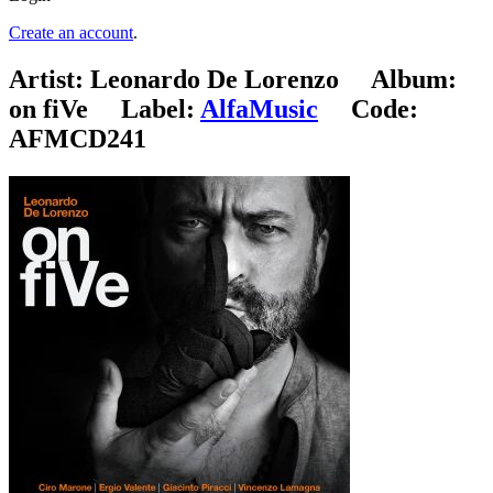
Create an account
.
Artist:
Leonardo De Lorenzo
Album:
on fiVe
Label:
AlfaMusic
Code:
AFMCD241