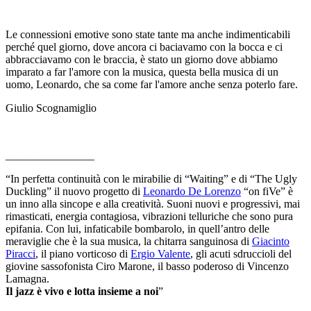
Le connessioni emotive sono state tante ma anche indimenticabili
perché quel giorno, dove ancora ci baciavamo con la bocca e ci
abbracciavamo con le braccia, è stato un giorno dove abbiamo
imparato a far l'amore con la musica, questa bella musica di un
uomo, Leonardo, che sa come far l'amore anche senza poterlo fare.
Giulio Scognamiglio
________________
“In perfetta continuità con le mirabilie di “Waiting” e di “The Ugly
Duckling” il nuovo progetto di
Leonardo De Lorenzo
“on fiVe” è
un inno alla sincope e alla creatività. Suoni nuovi e progressivi, mai
rimasticati, energia contagiosa, vibrazioni telluriche che sono pura
epifania. Con lui, infaticabile bombarolo, in quell’antro delle
meraviglie che è la sua musica, la chitarra sanguinosa di
Giacinto
Piracci
, il piano vorticoso di
Ergio Valente
, gli acuti sdruccioli del
giovine sassofonista Ciro Marone, il basso poderoso di Vincenzo
Lamagna.
Il jazz è vivo e lotta insieme a noi
”