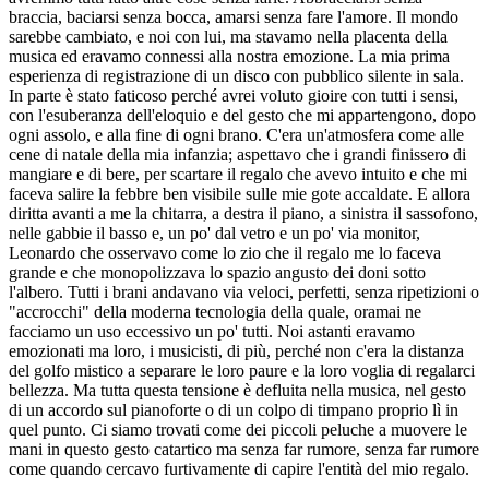
braccia, baciarsi senza bocca, amarsi senza fare l'amore. Il mondo
sarebbe cambiato, e noi con lui, ma stavamo nella placenta della
musica ed eravamo connessi alla nostra emozione. La mia prima
esperienza di registrazione di un disco con pubblico silente in sala.
In parte è stato faticoso perché avrei voluto gioire con tutti i sensi,
con l'esuberanza dell'eloquio e del gesto che mi appartengono, dopo
ogni assolo, e alla fine di ogni brano. C'era un'atmosfera come alle
cene di natale della mia infanzia; aspettavo che i grandi finissero di
mangiare e di bere, per scartare il regalo che avevo intuito e che mi
faceva salire la febbre ben visibile sulle mie gote accaldate. E allora
diritta avanti a me la chitarra, a destra il piano, a sinistra il sassofono,
nelle gabbie il basso e, un po' dal vetro e un po' via monitor,
Leonardo che osservavo come lo zio che il regalo me lo faceva
grande e che monopolizzava lo spazio angusto dei doni sotto
l'albero. Tutti i brani andavano via veloci, perfetti, senza ripetizioni o
"accrocchi" della moderna tecnologia della quale, oramai ne
facciamo un uso eccessivo un po' tutti. Noi astanti eravamo
emozionati ma loro, i musicisti, di più, perché non c'era la distanza
del golfo mistico a separare le loro paure e la loro voglia di regalarci
bellezza. Ma tutta questa tensione è defluita nella musica, nel gesto
di un accordo sul pianoforte o di un colpo di timpano proprio lì in
quel punto. Ci siamo trovati come dei piccoli peluche a muovere le
mani in questo gesto catartico ma senza far rumore, senza far rumore
come quando cercavo furtivamente di capire l'entità del mio regalo.