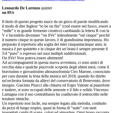
Leonardo De Lorenzo
quintet
on fiVe
Il titolo di questo progetto nasce da un gioco di parole modificando
il modo di dire Inglese “to be on fire” (cioè essere nel fuoco, essere a
“mille” e in grande fermento creativo) cambiando la lettera R con la
V e facendolo diventare “on fiVe” letteralmente “sul cinque” perchè
il numero cinque in questo lavoro, è di grandissima importanza. Ho
preparato il repertorio alla soglia dei miei cinquantacinque anni, la
musica è per quintetto e in cinque dei sei brani è sempre presente il
5/4 “puro” o espresso nei suoi multipli suddivisionali.
On fiVe! Non poteva essere altrimenti!
Ad accompagnarmi in questa nuova avventura, ci sono amici di
vecchia data e qualche piacevole scoperta degli ultimi mesi, come il
bravissimo e giovanissimo altosassofonista Ciro Marone, conosciuto
per caso durante la festa della musica nel 2018, quando ho diretto
un'orchestra formata da allievi del conservatorio di Benevento, dove
insegno. Giacinto Piracci alla chitarra ed Ergio Valente al pianoforte
e tastiere, si sono occupati delle armonie e il fido e solido Vincenzo
Lamagna con il suo contrabbasso ha coadiuvato il sottoscritto nelle
tessiture ritmiche.
Un repertorio non facile, ma sempre legato alla melodia, costituito
da pezzi di lungo respiro, quasi in forma di “suite” con tanti
inaspettati cambi di scena, colori ed atmosfere. Ogni brano racconta