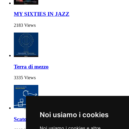
MY SIXTIES IN JAZZ
2183 Views
Terra di mezzo
3335 Views
Noi usiamo i cookies
Scatole di vetro
Noi usiamo i cookies e altre