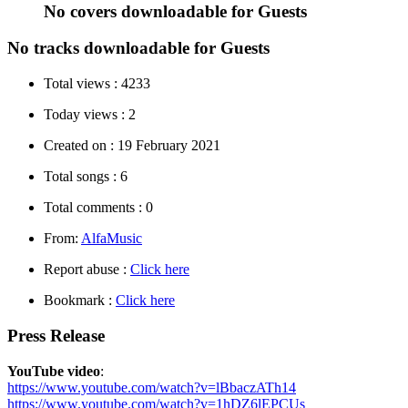
No covers downloadable for Guests
No tracks downloadable for Guests
Total views :
4233
Today views :
2
Created on :
19 February 2021
Total songs :
6
Total comments :
0
From:
AlfaMusic
Report abuse :
Click here
Bookmark :
Click here
Press Release
YouTube video
:
https://www.youtube.com/watch?v=lBbaczATh14
https://www.youtube.com/watch?v=1hDZ6lEPCUs