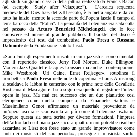
agli studi sui grandi classici della pittura realizzati da Francis Bacon
(ad esempio “Study after Velazquez”). L’arcaica sequenza
medievale del Dies Irae, del XIII secolo, è la pietra angolare da cui
tutto ha inizio, mentre la seconda parte dell’opera lascia il campo al
tema barocco della “Follia”. La genialità del Totentanz era stata colta
nel passato da
Arturo Benedetti Michelangeli
, che lo fece
conoscere ed amare al grande pubblico. Il booklet del disco è
impreziosito dai testi dal trombettista
Paolo Fresu
e
Rossana
Dalmonte
della Fondazione Istituto Liszt.
«Sono tanti gli esperimenti riusciti in cui i jazzisti si sono cimentati
con il repertorio classico. Jerry Roll Morton, Duke Ellington,
Modern Jazz Quartet e Jacques Loussier ma anche i contemporanei
Mike Westbrook, Uri Caine, Ernst Reijseger», sottolinea il
trombettista
Paolo Fresu
nelle note di copertina. «Louis Armstrong
si scaldava le labbra in camerino con le prime note della Cavalleria
Rusticana di Mascagni e il suo sogno era quello di registrare l’intera
opera in jazz. Ma mai era successo che un duo pianistico così
eterogeneo come quello composto da Emanuele Sartoris e
Massimiliano Génot affrontasse un materiale proveniente da
un’opera oscura e sconosciuta ai più come il Totentanz lisztiano.
Seppure questa sia stata scritta per diverse formazioni, l’impresa
dell’affrontarla sul piano jazzistico a quattro mani potrebbe risultare
azzardata se Liszt non fosse stato un grande improvvisatore come
tanti dei musicisti del suo periodo», prosegue il musicista sardo.