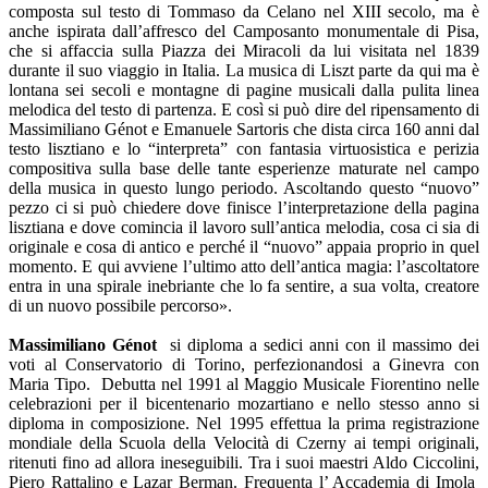
composta sul testo di Tommaso da Celano nel XIII secolo, ma è
anche ispirata dall’affresco del Camposanto monumentale di Pisa,
che si affaccia sulla Piazza dei Miracoli da lui visitata nel 1839
durante il suo viaggio in Italia. La musica di Liszt parte da qui ma è
lontana sei secoli e montagne di pagine musicali dalla pulita linea
melodica del testo di partenza. E così si può dire del ripensamento di
Massimiliano Génot e Emanuele Sartoris che dista circa 160 anni dal
testo lisztiano e lo “interpreta” con fantasia virtuosistica e perizia
compositiva sulla base delle tante esperienze maturate nel campo
della musica in questo lungo periodo. Ascoltando questo “nuovo”
pezzo ci si può chiedere dove finisce l’interpretazione della pagina
lisztiana e dove comincia il lavoro sull’antica melodia, cosa ci sia di
originale e cosa di antico e perché il “nuovo” appaia proprio in quel
momento. E qui avviene l’ultimo atto dell’antica magia: l’ascoltatore
entra in una spirale inebriante che lo fa sentire, a sua volta, creatore
di un nuovo possibile percorso».
Massimiliano Génot
si diploma a sedici anni con il massimo dei
voti al Conservatorio di Torino, perfezionandosi a Ginevra con
Maria Tipo. Debutta nel 1991 al Maggio Musicale Fiorentino nelle
celebrazioni per il bicentenario mozartiano e nello stesso anno si
diploma in composizione. Nel 1995 effettua la prima registrazione
mondiale della Scuola della Velocità di Czerny ai tempi originali,
ritenuti fino ad allora ineseguibili. Tra i suoi maestri Aldo Ciccolini,
Piero Rattalino e Lazar Berman. Frequenta l’ Accademia di Imola