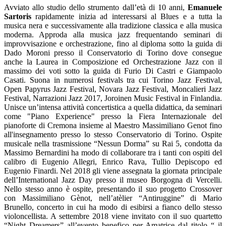
Avviato allo studio dello strumento dall’età di 10 anni,
Emanuele
Sartoris
rapidamente inizia ad interessarsi al Blues e a tutta la
musica nera e successivamente alla tradizione classica e alla musica
moderna. Approda alla musica jazz frequentando seminari di
improvvisazione e orchestrazione, fino al diploma sotto la guida di
Dado Moroni presso il Conservatorio di Torino dove consegue
anche la Laurea in Composizione ed Orchestrazione Jazz con il
massimo dei voti sotto la guida di Furio Di Castri e Giampaolo
Casati. Suona in numerosi festivals tra cui Torino Jazz Festival,
Open Papyrus Jazz Festival, Novara Jazz Festival, Moncalieri Jazz
Festival, Narrazioni Jazz 2017, Joroinen Music Festival in Finlandia.
Unisce un’intensa attività concertistica a quella didattica, da seminari
come "Piano Experience" presso la Fiera Internazionale del
pianoforte di Cremona insieme al Maestro Massimiliano Genot fino
all'insegnamento presso lo stesso Conservatorio di Torino. Ospite
musicale nella trasmissione “Nessun Dorma” su Rai 5, condotta da
Massimo Bernardini ha modo di collaborare tra i tanti con ospiti del
calibro di Eugenio Allegri, Enrico Rava, Tullio Depiscopo ed
Eugenio Finardi. Nel 2018 gli viene assegnata la giornata principale
dell’International Jazz Day presso il museo Borgogna di Vercelli.
Nello stesso anno è ospite, presentando il suo progetto Crossover
con Massimiliano Gènot, nell’atèlier “Antiruggine” di Mario
Brunello, concerto in cui ha modo di esibirsi a fianco dello stesso
violoncellista. A settembre 2018 viene invitato con il suo quartetto
“Night Dreamers” all’evento benefico per Amatrice dal titolo “ il