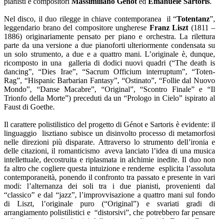
pianisti e compositori
Massimiliano Génot
ed
Emanuele Sartoris
.
Nel disco, il duo rilegge in chiave contemporanea il “
Totentanz
”,
leggendario brano del compositore ungherese
Franz Liszt
(1811 –
1886) originariamente pensato per piano e orchestra. La rilettura
parte da una versione a due pianoforti ulteriormente condensata su
un solo strumento, a due e a quattro mani. L’originale è, dunque,
ricomposto in una galleria di dodici nuovi quadri (“The death is
dancing”, “Dies Irae”, “Sacrum Officium interruptum”, “Toten-
Rag”, “Hispanic Barbarian Fantasy”, “Ostinato”, “Follie dal Nuovo
Mondo”, “Danse Macabre”, “Original”, “Scontro Finale” e “Il
Trionfo della Morte”) preceduti da un “Prologo in Cielo” ispirato al
Faust di Goethe.
Il carattere polistilistico del progetto di Génot e Sartoris è evidente: il
linguaggio lisztiano subisce un disinvolto processo di metamorfosi
nelle direzioni più disparate. Attraverso lo strumento dell’ironia e
delle citazioni, il romanticismo aveva lanciato l’idea di una musica
intellettuale, decostruita e riplasmata in alchimie inedite. Il duo non
fa altro che cogliere questa intuizione e renderne esplicita l’assoluta
contemporaneità, ponendo il confronto tra passato e presente in vari
modi: l’alternanza dei soli tra i due pianisti, provenienti dal
“classico” e dal “jazz”, l’improvvisazione a quattro mani sul fondo
di Liszt, l’originale puro (“Original”) e svariati gradi di
arrangiamento polistilistici e “distorsivi”, che potrebbero far pensare