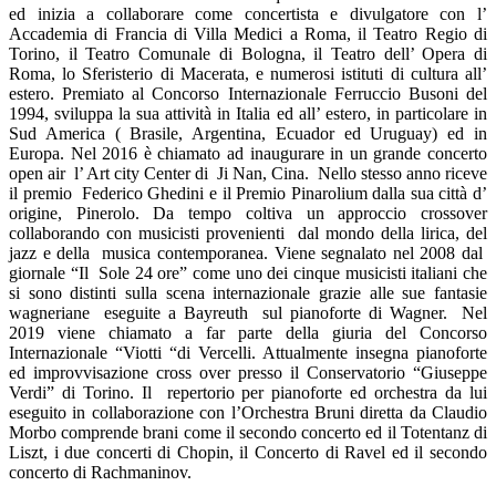
ed inizia a collaborare come concertista e divulgatore con l’
Accademia di Francia di Villa Medici a Roma, il Teatro Regio di
Torino, il Teatro Comunale di Bologna, il Teatro dell’ Opera di
Roma, lo Sferisterio di Macerata, e numerosi istituti di cultura all’
estero. Premiato al Concorso Internazionale Ferruccio Busoni del
1994, sviluppa la sua attività in Italia ed all’ estero, in particolare in
Sud America ( Brasile, Argentina, Ecuador ed Uruguay) ed in
Europa. Nel 2016 è chiamato ad inaugurare in un grande concerto
open air l’ Art city Center di Ji Nan, Cina. Nello stesso anno riceve
il premio Federico Ghedini e il Premio Pinarolium dalla sua città d’
origine, Pinerolo. Da tempo coltiva un approccio crossover
collaborando con musicisti provenienti dal mondo della lirica, del
jazz e della musica contemporanea. Viene segnalato nel 2008 dal
giornale “Il Sole 24 ore” come uno dei cinque musicisti italiani che
si sono distinti sulla scena internazionale grazie alle sue fantasie
wagneriane eseguite a Bayreuth sul pianoforte di Wagner. Nel
2019 viene chiamato a far parte della giuria del Concorso
Internazionale “Viotti “di Vercelli. Attualmente insegna pianoforte
ed improvvisazione cross over presso il Conservatorio “Giuseppe
Verdi” di Torino. Il repertorio per pianoforte ed orchestra da lui
eseguito in collaborazione con l’Orchestra Bruni diretta da Claudio
Morbo comprende brani come il secondo concerto ed il Totentanz di
Liszt, i due concerti di Chopin, il Concerto di Ravel ed il secondo
concerto di Rachmaninov.