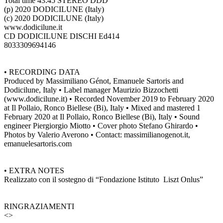
Total time 43:45 STEREO DDD
(p) 2020 DODICILUNE (Italy)
(c) 2020 DODICILUNE (Italy)
www.dodicilune.it
CD DODICILUNE DISCHI Ed414
8033309694146
• RECORDING DATA
Produced by Massimiliano Génot, Emanuele Sartoris and
Dodicilune, Italy • Label manager Maurizio Bizzochetti
(www.dodicilune.it) • Recorded November 2019 to February 2020
at Il Pollaio, Ronco Biellese (Bi), Italy • Mixed and mastered 1
February 2020 at Il Pollaio, Ronco Biellese (Bi), Italy • Sound
engineer Piergiorgio Miotto • Cover photo Stefano Ghirardo •
Photos by Valerio Averono • Contact: massimilianogenot.it,
emanuelesartoris.com
• EXTRA NOTES
Realizzato con il sostegno di “Fondazione Istituto Liszt Onlus”
RINGRAZIAMENTI
<>