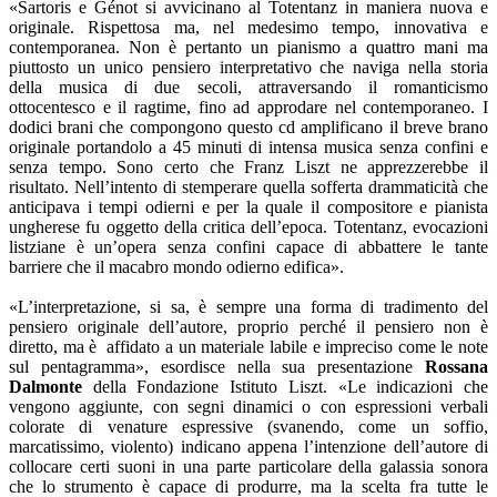
«Sartoris e Génot si avvicinano al Totentanz in maniera nuova e
originale. Rispettosa ma, nel medesimo tempo, innovativa e
contemporanea. Non è pertanto un pianismo a quattro mani ma
piuttosto un unico pensiero interpretativo che naviga nella storia
della musica di due secoli, attraversando il romanticismo
ottocentesco e il ragtime, fino ad approdare nel contemporaneo. I
dodici brani che compongono questo cd amplificano il breve brano
originale portandolo a 45 minuti di intensa musica senza confini e
senza tempo. Sono certo che Franz Liszt ne apprezzerebbe il
risultato. Nell’intento di stemperare quella sofferta drammaticità che
anticipava i tempi odierni e per la quale il compositore e pianista
ungherese fu oggetto della critica dell’epoca. Totentanz, evocazioni
listziane è un’opera senza confini capace di abbattere le tante
barriere che il macabro mondo odierno edifica».
«L’interpretazione, si sa, è sempre una forma di tradimento del
pensiero originale dell’autore, proprio perché il pensiero non è
diretto, ma è affidato a un materiale labile e impreciso come le note
sul pentagramma», esordisce nella sua presentazione
Rossana
Dalmonte
della Fondazione Istituto Liszt. «Le indicazioni che
vengono aggiunte, con segni dinamici o con espressioni verbali
colorate di venature espressive (svanendo, come un soffio,
marcatissimo, violento) indicano appena l’intenzione dell’autore di
collocare certi suoni in una parte particolare della galassia sonora
che lo strumento è capace di produrre, ma la scelta fra tutte le