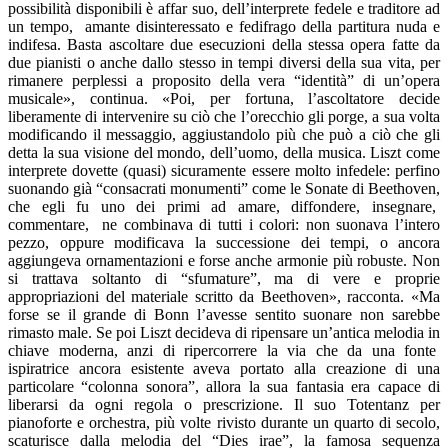
possibilità disponibili è affar suo, dell’interprete fedele e traditore ad
un tempo, amante disinteressato e fedifrago della partitura nuda e
indifesa. Basta ascoltare due esecuzioni della stessa opera fatte da
due pianisti o anche dallo stesso in tempi diversi della sua vita, per
rimanere perplessi a proposito della vera “identità” di un’opera
musicale», continua. «Poi, per fortuna, l’ascoltatore decide
liberamente di intervenire su ciò che l’orecchio gli porge, a sua volta
modificando il messaggio, aggiustandolo più che può a ciò che gli
detta la sua visione del mondo, dell’uomo, della musica. Liszt come
interprete dovette (quasi) sicuramente essere molto infedele: perfino
suonando già “consacrati monumenti” come le Sonate di Beethoven,
che egli fu uno dei primi ad amare, diffondere, insegnare,
commentare, ne combinava di tutti i colori: non suonava l’intero
pezzo, oppure modificava la successione dei tempi, o ancora
aggiungeva ornamentazioni e forse anche armonie più robuste. Non
si trattava soltanto di “sfumature”, ma di vere e proprie
appropriazioni del materiale scritto da Beethoven», racconta. «Ma
forse se il grande di Bonn l’avesse sentito suonare non sarebbe
rimasto male. Se poi Liszt decideva di ripensare un’antica melodia in
chiave moderna, anzi di ripercorrere la via che da una fonte
ispiratrice ancora esistente aveva portato alla creazione di una
particolare “colonna sonora”, allora la sua fantasia era capace di
liberarsi da ogni regola o prescrizione. Il suo Totentanz per
pianoforte e orchestra, più volte rivisto durante un quarto di secolo,
scaturisce dalla melodia del “Dies irae”, la famosa sequenza