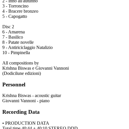
2 - Inno all'autunno
3 - Torroncino
4 - Bracere bronzeo
5 - Capogatto
Disc 2
6 - Amarena
7 - Basilico
8 - Patate novelle
9 - Antiriciclaggio Natalizio
10 - Pimpinella
All compositions by
Krishna Biswas e Giovanni Vannoni
(Dodicilune edizioni)
Personnel
Krishna Biswas - acoustic guitar
Giovanni Vannoni - piano
Recording Data
• PRODUCTION DATA
Total time 40:44 + 40:10 STEREO DDD