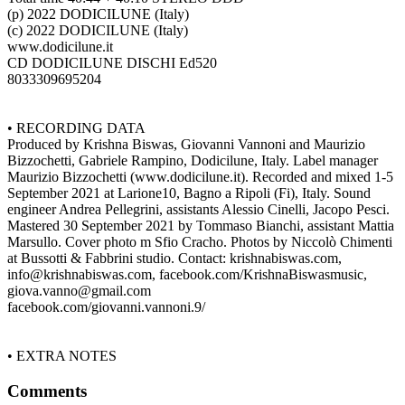
(p) 2022 DODICILUNE (Italy)
(c) 2022 DODICILUNE (Italy)
www.dodicilune.it
CD DODICILUNE DISCHI Ed520
8033309695204
• RECORDING DATA
Produced by Krishna Biswas, Giovanni Vannoni and Maurizio
Bizzochetti, Gabriele Rampino, Dodicilune, Italy. Label manager
Maurizio Bizzochetti (www.dodicilune.it). Recorded and mixed 1-5
September 2021 at Larione10, Bagno a Ripoli (Fi), Italy. Sound
engineer Andrea Pellegrini, assistants Alessio Cinelli, Jacopo Pesci.
Mastered 30 September 2021 by Tommaso Bianchi, assistant Mattia
Marsullo. Cover photo m Sfio Cracho. Photos by Niccolò Chimenti
at Bussotti & Fabbrini studio. Contact: krishnabiswas.com,
info@krishnabiswas.com, facebook.com/KrishnaBiswasmusic,
giova.vanno@gmail.com
facebook.com/giovanni.vannoni.9/
• EXTRA NOTES
Comments