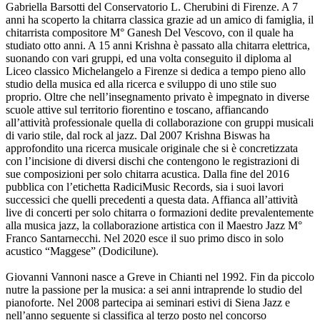
Gabriella Barsotti del Conservatorio L. Cherubini di Firenze. A 7
anni ha scoperto la chitarra classica grazie ad un amico di famiglia, il
chitarrista compositore M° Ganesh Del Vescovo, con il quale ha
studiato otto anni. A 15 anni Krishna è passato alla chitarra elettrica,
suonando con vari gruppi, ed una volta conseguito il diploma al
Liceo classico Michelangelo a Firenze si dedica a tempo pieno allo
studio della musica ed alla ricerca e sviluppo di uno stile suo
proprio. Oltre che nell’insegnamento privato è impegnato in diverse
scuole attive sul territorio fiorentino e toscano, affiancando
all’attività professionale quella di collaborazione con gruppi musicali
di vario stile, dal rock al jazz. Dal 2007 Krishna Biswas ha
approfondito una ricerca musicale originale che si è concretizzata
con l’incisione di diversi dischi che contengono le registrazioni di
sue composizioni per solo chitarra acustica. Dalla fine del 2016
pubblica con l’etichetta RadiciMusic Records, sia i suoi lavori
successici che quelli precedenti a questa data. Affianca all’attività
live di concerti per solo chitarra o formazioni dedite prevalentemente
alla musica jazz, la collaborazione artistica con il Maestro Jazz M°
Franco Santarnecchi. Nel 2020 esce il suo primo disco in solo
acustico “Maggese” (Dodicilune).
Giovanni Vannoni nasce a Greve in Chianti nel 1992. Fin da piccolo
nutre la passione per la musica: a sei anni intraprende lo studio del
pianoforte. Nel 2008 partecipa ai seminari estivi di Siena Jazz e
nell’anno seguente si classifica al terzo posto nel concorso