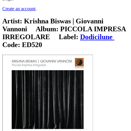
Create an account
.
Artist:
Krishna Biswas | Giovanni
Vannoni
Album:
PICCOLA IMPRESA
IRREGOLARE
Label:
Dodicilune
Code:
ED520