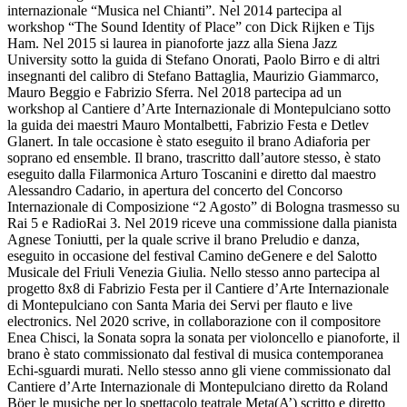
internazionale “Musica nel Chianti”. Nel 2014 partecipa al
workshop “The Sound Identity of Place” con Dick Rijken e Tijs
Ham. Nel 2015 si laurea in pianoforte jazz alla Siena Jazz
University sotto la guida di Stefano Onorati, Paolo Birro e di altri
insegnanti del calibro di Stefano Battaglia, Maurizio Giammarco,
Mauro Beggio e Fabrizio Sferra. Nel 2018 partecipa ad un
workshop al Cantiere d’Arte Internazionale di Montepulciano sotto
la guida dei maestri Mauro Montalbetti, Fabrizio Festa e Detlev
Glanert. In tale occasione è stato eseguito il brano Adiaforia per
soprano ed ensemble. Il brano, trascritto dall’autore stesso, è stato
eseguito dalla Filarmonica Arturo Toscanini e diretto dal maestro
Alessandro Cadario, in apertura del concerto del Concorso
Internazionale di Composizione “2 Agosto” di Bologna trasmesso su
Rai 5 e RadioRai 3. Nel 2019 riceve una commissione dalla pianista
Agnese Toniutti, per la quale scrive il brano Preludio e danza,
eseguito in occasione del festival Camino deGenere e del Salotto
Musicale del Friuli Venezia Giulia. Nello stesso anno partecipa al
progetto 8x8 di Fabrizio Festa per il Cantiere d’Arte Internazionale
di Montepulciano con Santa Maria dei Servi per flauto e live
electronics. Nel 2020 scrive, in collaborazione con il compositore
Enea Chisci, la Sonata sopra la sonata per violoncello e pianoforte, il
brano è stato commissionato dal festival di musica contemporanea
Echi-sguardi murati. Nello stesso anno gli viene commissionato dal
Cantiere d’Arte Internazionale di Montepulciano diretto da Roland
Böer le musiche per lo spettacolo teatrale Meta(A’) scritto e diretto