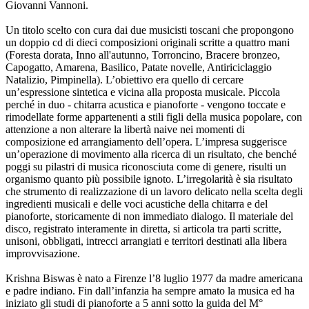
Giovanni Vannoni.
Un titolo scelto con cura dai due musicisti toscani che propongono
un doppio cd di dieci composizioni originali scritte a quattro mani
(Foresta dorata, Inno all'autunno, Torroncino, Bracere bronzeo,
Capogatto, Amarena, Basilico, Patate novelle, Antiriciclaggio
Natalizio, Pimpinella). L’obiettivo era quello di cercare
un’espressione sintetica e vicina alla proposta musicale. Piccola
perché in duo - chitarra acustica e pianoforte - vengono toccate e
rimodellate forme appartenenti a stili figli della musica popolare, con
attenzione a non alterare la libertà naive nei momenti di
composizione ed arrangiamento dell’opera. L’impresa suggerisce
un’operazione di movimento alla ricerca di un risultato, che benché
poggi su pilastri di musica riconosciuta come di genere, risulti un
organismo quanto più possibile ignoto. L’irregolarità è sia risultato
che strumento di realizzazione di un lavoro delicato nella scelta degli
ingredienti musicali e delle voci acustiche della chitarra e del
pianoforte, storicamente di non immediato dialogo. Il materiale del
disco, registrato interamente in diretta, si articola tra parti scritte,
unisoni, obbligati, intrecci arrangiati e territori destinati alla libera
improvvisazione.
Krishna Biswas è nato a Firenze l’8 luglio 1977 da madre americana
e padre indiano. Fin dall’infanzia ha sempre amato la musica ed ha
iniziato gli studi di pianoforte a 5 anni sotto la guida del M°