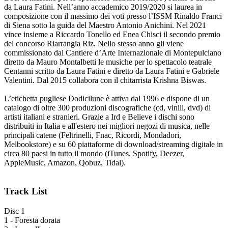
da Laura Fatini. Nell’anno accademico 2019/2020 si laurea in
composizione con il massimo dei voti presso l’ISSM Rinaldo Franci
di Siena sotto la guida del Maestro Antonio Anichini. Nel 2021
vince insieme a Riccardo Tonello ed Enea Chisci il secondo premio
del concorso Riarrangia Riz. Nello stesso anno gli viene
commissionato dal Cantiere d’Arte Internazionale di Montepulciano
diretto da Mauro Montalbetti le musiche per lo spettacolo teatrale
Centanni scritto da Laura Fatini e diretto da Laura Fatini e Gabriele
Valentini. Dal 2015 collabora con il chitarrista Krishna Biswas.
L’etichetta pugliese Dodicilune è attiva dal 1996 e dispone di un
catalogo di oltre 300 produzioni discografiche (cd, vinili, dvd) di
artisti italiani e stranieri. Grazie a Ird e Believe i dischi sono
distribuiti in Italia e all'estero nei migliori negozi di musica, nelle
principali catene (Feltrinelli, Fnac, Ricordi, Mondadori,
Melbookstore) e su 60 piattaforme di download/streaming digitale in
circa 80 paesi in tutto il mondo (iTunes, Spotify, Deezer,
AppleMusic, Amazon, Qobuz, Tidal).
Track List
Disc 1
1 - Foresta dorata