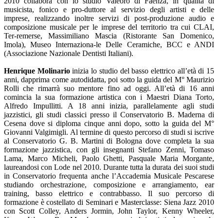
2010 collabora con lo studio Valeoro di Faenza, in qualità di
musicista, fonico e pro-duttore al servizio degli artisti e delle
imprese, realizzando inoltre servizi di post-produzione audio e
composizione musicale per le imprese del territorio tra cui CLAI,
Ter-remerse, Massimiliano Mascia (Ristorante San Domenico,
Imola), Museo Internaziona-le Delle Ceramiche, BCC e ANDI
(Associazione Nazionale Dentisti Italiani).
Henrique Molinario
inizia lo studio del basso elettrico all’età di 15
anni, dapprima come autodidatta, poi sotto la guida del M° Maurizio
Rolli che rimarrà suo mentore fino ad oggi. All’età di 16 anni
comincia la sua formazione artistica con i Maestri Diana Torto,
Alfredo Impullitti. A 18 anni inizia, parallelamente agli studi
jazzistici, gli studi classici presso il Conservatorio B. Maderna di
Cesena dove si diploma cinque anni dopo, sotto la guida del M°
Giovanni Valgimigli. Al termine di questo percorso di studi si iscrive
al Conservatorio G. B. Martini di Bologna dove completa la sua
formazione jazzistica, con gli insegnanti Stefano Zenni, Tomaso
Lama, Marco Micheli, Paolo Ghetti, Pasquale Maria Morgante,
laureandosi con Lode nel 2010. Durante tutta la durata dei suoi studi
in Conservatorio frequenta anche l’Accademia Musicale Pescarese
studiando orchestrazione, composizione e arrangiamento, ear
training, basso elettrico e contrabbasso. Il suo percorso di
formazione è costellato di Seminari e Masterclasse: Siena Jazz 2010
con Scott Colley, Anders Jormin, John Taylor, Kenny Wheeler,