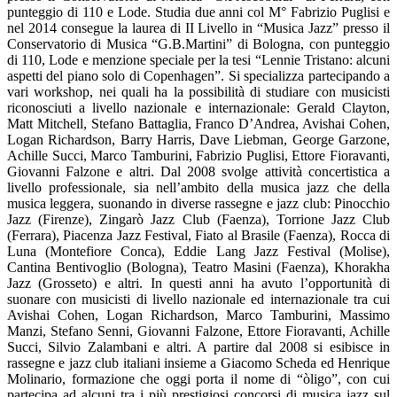
punteggio di 110 e Lode. Studia due anni col M° Fabrizio Puglisi e
nel 2014 consegue la laurea di II Livello in “Musica Jazz” presso il
Conservatorio di Musica “G.B.Martini” di Bologna, con punteggio
di 110, Lode e menzione speciale per la tesi “Lennie Tristano: alcuni
aspetti del piano solo di Copenhagen”. Si specializza partecipando a
vari workshop, nei quali ha la possibilità di studiare con musicisti
riconosciuti a livello nazionale e internazionale: Gerald Clayton,
Matt Mitchell, Stefano Battaglia, Franco D’Andrea, Avishai Cohen,
Logan Richardson, Barry Harris, Dave Liebman, George Garzone,
Achille Succi, Marco Tamburini, Fabrizio Puglisi, Ettore Fioravanti,
Giovanni Falzone e altri. Dal 2008 svolge attività concertistica a
livello professionale, sia nell’ambito della musica jazz che della
musica leggera, suonando in diverse rassegne e jazz club: Pinocchio
Jazz (Firenze), Zingarò Jazz Club (Faenza), Torrione Jazz Club
(Ferrara), Piacenza Jazz Festival, Fiato al Brasile (Faenza), Rocca di
Luna (Montefiore Conca), Eddie Lang Jazz Festival (Molise),
Cantina Bentivoglio (Bologna), Teatro Masini (Faenza), Khorakha
Jazz (Grosseto) e altri. In questi anni ha avuto l’opportunità di
suonare con musicisti di livello nazionale ed internazionale tra cui
Avishai Cohen, Logan Richardson, Marco Tamburini, Massimo
Manzi, Stefano Senni, Giovanni Falzone, Ettore Fioravanti, Achille
Succi, Silvio Zalambani e altri. A partire dal 2008 si esibisce in
rassegne e jazz club italiani insieme a Giacomo Scheda ed Henrique
Molinario, formazione che oggi porta il nome di “òligo”, con cui
partecipa ad alcuni tra i più prestigiosi concorsi di musica jazz sul