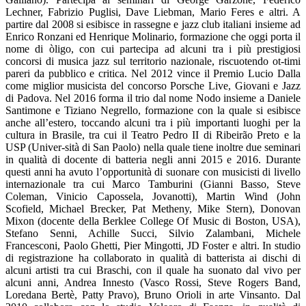
Lechner, Fabrizio Puglisi, Dave Liebman, Mario Feres e altri. A
partire dal 2008 si esibisce in rassegne e jazz club italiani insieme ad
Enrico Ronzani ed Henrique Molinario, formazione che oggi porta il
nome di òligo, con cui partecipa ad alcuni tra i più prestigiosi
concorsi di musica jazz sul territorio nazionale, riscuotendo ot-timi
pareri da pubblico e critica. Nel 2012 vince il Premio Lucio Dalla
come miglior musicista del concorso Porsche Live, Giovani e Jazz
di Padova. Nel 2016 forma il trio dal nome Nodo insieme a Daniele
Santimone e Tiziano Negrello, formazione con la quale si esibisce
anche all’estero, toccando alcuni tra i più importanti luoghi per la
cultura in Brasile, tra cui il Teatro Pedro II di Ribeirão Preto e la
USP (Univer-sità di San Paolo) nella quale tiene inoltre due seminari
in qualità di docente di batteria negli anni 2015 e 2016. Durante
questi anni ha avuto l’opportunità di suonare con musicisti di livello
internazionale tra cui Marco Tamburini (Gianni Basso, Steve
Coleman, Vinicio Capossela, Jovanotti), Martin Wind (John
Scofield, Michael Brecker, Pat Metheny, Mike Stern), Donovan
Mixon (docente della Berklee College Of Music di Boston, USA),
Stefano Senni, Achille Succi, Silvio Zalambani, Michele
Francesconi, Paolo Ghetti, Pier Mingotti, JD Foster e altri. In studio
di registrazione ha collaborato in qualità di batterista ai dischi di
alcuni artisti tra cui Braschi, con il quale ha suonato dal vivo per
alcuni anni, Andrea Innesto (Vasco Rossi, Steve Rogers Band,
Loredana Bertè, Patty Pravo), Bruno Orioli in arte Vinsanto. Dal