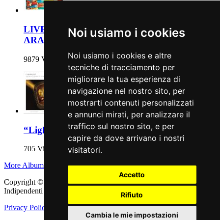
LIVE AT THE PHILARMONIC HALL IN
Noi usiamo i cookies
ARAD
Noi usiamo i cookies e altre
9879 Views
tecniche di tracciamento per
migliorare la tua esperienza di
navigazione nel nostro sito, per
mostrarti contenuti personalizzati
e annunci mirati, per analizzare il
traffico sul nostro sito, e per
“Lights and Shades of Mine… in Vocalese!”
capire da dove arrivano i nostri
705 Views
visitatori.
More Albums
Accetto
Copyright © 2011 - 2026 adEIdJ - Associazione delle Etichette
Indipendenti di Jazz. All Rights Reserved.
Rifiuto
Privacy Policy
|
Cookie Policy
Cambia le mie impostazioni