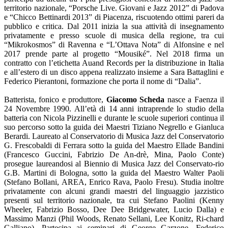
territorio nazionale, “Porsche Live. Giovani e Jazz 2012” di Padova
e “Chicco Bettinardi 2013” di Piacenza, riscuotendo ottimi pareri da
pubblico e critica. Dal 2011 inizia la sua attività di insegnamento
privatamente e presso scuole di musica della regione, tra cui
“Mikrokosmos” di Ravenna e “L’Ottava Nota” di Alfonsine e nel
2017 prende parte al progetto “Mousiké”. Nel 2018 firma un
contratto con l’etichetta Auand Records per la distribuzione in Italia
e all’estero di un disco appena realizzato insieme a Sara Battaglini e
Federico Pierantoni, formazione che porta il nome di “Dalia”.
Batterista, fonico e produttore,
Giacomo Scheda
nasce a Faenza il
24 Novembre 1990. All’età di 14 anni intraprende lo studio della
batteria con Nicola Pizzinelli e durante le scuole superiori continua il
suo percorso sotto la guida dei Maestri Tiziano Negrello e Gianluca
Berardi. Laureato al Conservatorio di Musica Jazz del Conservatorio
G. Frescobaldi di Ferrara sotto la guida del Maestro Ellade Bandini
(Francesco Guccini, Fabrizio De An-drè, Mina, Paolo Conte)
prosegue laureandosi al Biennio di Musica Jazz del Conservato-rio
G.B. Martini di Bologna, sotto la guida del Maestro Walter Paoli
(Stefano Bollani, AREA, Enrico Rava, Paolo Fresu). Studia inoltre
privatamente con alcuni grandi maestri del linguaggio jazzistico
presenti sul territorio nazionale, tra cui Stefano Paolini (Kenny
Wheeler, Fabrizio Bosso, Dee Dee Bridgewater, Lucio Dalla) e
Massimo Manzi (Phil Woods, Renato Sellani, Lee Konitz, Ri-chard
Galliano). Partecipa ai seminari di George Garzone, Federico