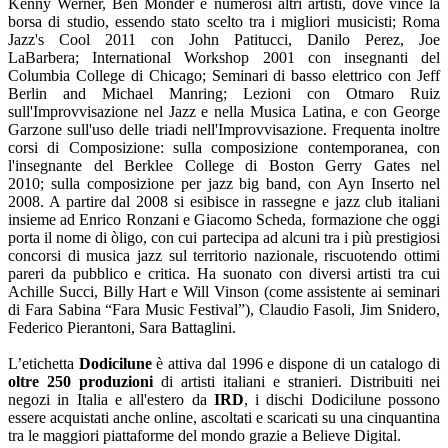
Kenny Werner, Ben Monder e numerosi altri artisti, dove vince la
borsa di studio, essendo stato scelto tra i migliori musicisti; Roma
Jazz's Cool 2011 con John Patitucci, Danilo Perez, Joe
LaBarbera; International Workshop 2001 con insegnanti del
Columbia College di Chicago; Seminari di basso elettrico con Jeff
Berlin and Michael Manring; Lezioni con Otmaro Ruiz
sull'Improvvisazione nel Jazz e nella Musica Latina, e con George
Garzone sull'uso delle triadi nell'Improvvisazione. Frequenta inoltre
corsi di Composizione: sulla composizione contemporanea, con
l'insegnante del Berklee College di Boston Gerry Gates nel
2010; sulla composizione per jazz big band, con Ayn Inserto nel
2008. A partire dal 2008 si esibisce in rassegne e jazz club italiani
insieme ad Enrico Ronzani e Giacomo Scheda, formazione che oggi
porta il nome di òligo, con cui partecipa ad alcuni tra i più prestigiosi
concorsi di musica jazz sul territorio nazionale, riscuotendo ottimi
pareri da pubblico e critica. Ha suonato con diversi artisti tra cui
Achille Succi, Billy Hart e Will Vinson (come assistente ai seminari
di Fara Sabina “Fara Music Festival”), Claudio Fasoli, Jim Snidero,
Federico Pierantoni, Sara Battaglini.
L’etichetta
Dodicilune
è attiva dal 1996 e dispone di un catalogo di
oltre 250
produzioni
di artisti italiani e stranieri. Distribuiti nei
negozi in Italia e all'estero da
IRD
, i dischi Dodicilune possono
essere acquistati anche online, ascoltati e scaricati su una cinquantina
tra le maggiori piattaforme del mondo grazie a Believe Digital.