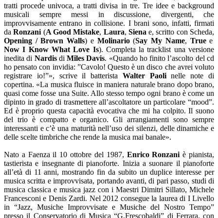
tratti procede univoca, a tratti divisa in tre. Tre idee e background
musicali sempre messi in discussione, divergenti, che
improvvisamente entrano in collisione. I brani sono, infatti, firmati
da
Ronzani
(
A Good Mistake
,
Laura
,
Siena
e, scritto con Scheda,
Opening / Brown Walls
) e
Molinario
(
Say My Name
,
True
e
Now I Know What Love Is
). Completa la tracklist una versione
inedita di
Nardis
di
Miles Davis
. «Quando ho finito l’ascolto del cd
ho pensato con invidia: ”Cavolo! Questo è un disco che avrei voluto
registrare io!”», scrive il batterista
Walter Paoli
nelle note di
copertina. «La musica fluisce in maniera naturale brano dopo brano,
quasi come fosse una Suite. Allo stesso tempo ogni brano è come un
dipinto in grado di trasmettere all’ascoltatore un particolare “mood”.
Ed è proprio questa capacità evocativa che mi ha colpito. Il suono
del trio è compatto e organico. Gli arrangiamenti sono sempre
interessanti e c’è una maturità nell’uso dei silenzi, delle dinamiche e
delle scelte timbriche che rende la musica mai banale».
Nato a Faenza il 10 ottobre del 1987,
Enrico Ronzani
è pianista,
tastierista e insegnante di pianoforte. Inizia a suonare il pianoforte
all’età di 11 anni, mostrando fin da subito un duplice interesse per
musica scritta e improvvisata, portando avanti, di pari passo, studi di
musica classica e musica jazz con i Maestri Dimitri Sillato, Michele
Francesconi e Denis Zardi. Nel 2012 consegue la laurea di I Livello
in “Jazz, Musiche Improvvisate e Musiche del Nostro Tempo”
presso il Conservatorio di Musica “G.Frescobaldi” di Ferrara, con