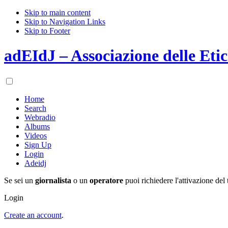
Skip to main content
Skip to Navigation Links
Skip to Footer
adEIdJ – Associazione delle Etic
Home
Search
Webradio
Albums
Videos
Sign Up
Login
Adeidj
Se sei un
giornalista
o un
operatore
puoi richiedere l'attivazione del 
Login
Create an account
.