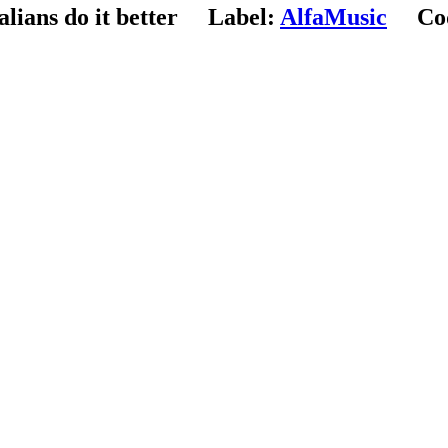
alians do it better
Label:
AlfaMusic
Cod