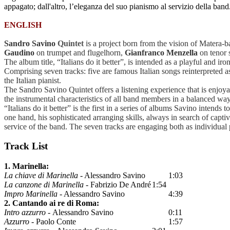
appagato; dall'altro, l’eleganza del suo pianismo al servizio della band.
ENGLISH
Sandro Savino
Quintet
is a project born from the vision of Matera-b
Gaudino
on trumpet and flugelhorn,
Gianfranco Menzella
on tenor 
The album title, “Italians do it better”, is intended as a playful and iro
Comprising seven tracks: five are famous Italian songs reinterpreted 
the Italian pianist.
The Sandro Savino Quintet offers a listening experience that is enjoya
the instrumental characteristics of all band members in a balanced wa
“Italians do it better” is the first in a series of albums Savino intends 
one hand, his sophisticated arranging skills, always in search of captiva
service of the band. The seven tracks are engaging both as individual 
Track List
1. Marinella:
La chiave di Marinella
- Alessandro Savino
1:03
La canzone di Marinella
- Fabrizio De André
1:54
Impro Marinella
- Alessandro Savino
4:39
2. Cantando ai re di Roma:
Intro azzurro -
Alessandro Savino
0:11
Azzurro -
Paolo Conte
1:57