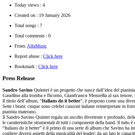
Today views :
4
Created on :
19 January 2026
Total songs :
7
Total comments :
0
From:
AlfaMusic
Report abuse :
Click here
Bookmark :
Click here
Press Release
Sandro Savino
Quintet
è un progetto che nasce dall’idea del pianis
Gaudino
alla tromba e flicorno,
Gianfranco Menzella
al sax tenore,
Il titolo dell’album, “
Italians do it better
”, è proposto come una diver
Sette i brani: cinque sono celebri canzoni italiane reinterpretate in fo
pianista materano.
Il Sandro Savino Quintet regala un ascolto divertente e profondo, delica
le caratteristiche strumentali di tutti i componenti della band. Il tutt
“Italians do it better” è il primo di una serie di album che Savino ha in
cogliere diversi aspetti della musicalità del leader: da un lato le capaci