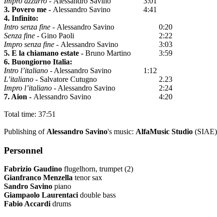
Impro azzurro -
Alessandro Savino
3:01
3. Povero me -
Alessandro Savino
4:41
4. Infinito:
Intro senza fine -
Alessandro Savino
0:20
Senza fine
- Gino Paoli
2:22
Impro senza fine -
Alessandro Savino
3:03
5. E la chiamano estate -
Bruno Martino
3:59
6. Buongiorno Italia:
Intro l’italiano
- Alessandro Savino
1:12
L’italiano
- Salvatore Cutugno
2.23
Impro l’italiano
- Alessandro Savino
2:24
7. Aion -
Alessandro Savino
4:20
Total time: 37:51
Publishing of
Alessandro Savino
's music:
AlfaMusic
Studio
(SIAE
Personnel
Fabrizio Gaudino
flugelhorn, trumpet (2)
Gianfranco Menzella
tenor sax
Sandro Savino
piano
Giampaolo Laurentaci
double bass
Fabio Accardi
drums