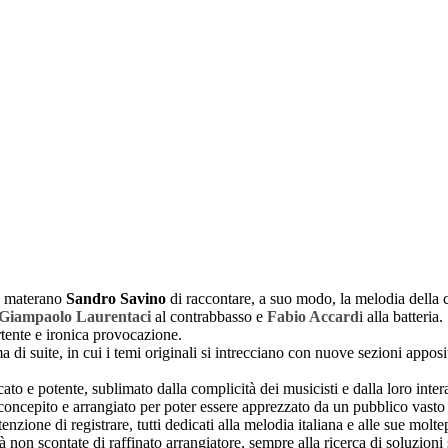
ta materano
Sandro Savino
di raccontare, a suo modo, la melodia della c
Giampaolo Laurentaci
al contrabbasso e
Fabio Accard
i alla batteria.
tente e ironica provocazione.
rma di suite, in cui i temi originali si intrecciano con nuove sezioni app
to e potente, sublimato dalla complicità dei musicisti e dalla loro inter
o è concepito e arrangiato per poter essere apprezzato da un pubblico vast
tenzione di registrare, tutti dedicati alla melodia italiana e alle sue mol
tà non scontate di raffinato arrangiatore, sempre alla ricerca di soluzioni 