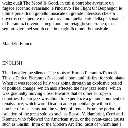
waltz quali The Mood Is Good, in cui si potrebbe avvertire un
fugace accenno evansiano, e l'incisivo The Flight Of Belphegor, le
ultime perle di un gioiello musicale di grande interesse, che era
doveroso recuperare e in cui troviamo quella parte della personalita`
di Pieranunzi divenuta, negli anni, un retaggio sotterraneo, ma
sempre vivo, nel suo ricco e immaginifico mondo musicale.
Maurizio Franco
ENGLISH
The day after the silence: The roots of Enrico Pieranunzi's music
This is Enrico Pieranunzi’s second album and his first for solo piano.
When it was recorded Italy was going through an explosive period
of political change, which also affected the new jazz scene, which
was gradually moving closer towards that of other European
countries. Italian jazz was about to experience a genuine moment of
renaissance, which would lead to an exponential growth in the
number of musicians and the variety of trends. From the period of
isolation of the great soloists such as Basso, Valdambrini, Cerri and
Kramer, who followed the American style, or the avant-garde artists
such as Gaslini, Intra or the Modern Art Trio, most of whom had a