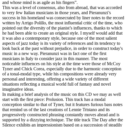
and whose mind is as agile as his fingers”.
This was a level of consensus, also from abroad, that was accorded
to very few Italian musicians in those years, and Pieranunzi’s
success in his homeland was consecrated by liner notes to the record
written by Arrigo Polillo, the most influential critic of the time, who
pointed out the diversity of the pianist’s influences, thanks to which
he had been able to create an original style. I myself would add that
it was also a contemporary style, because one of the most salient
aspects of jazz today is its variety of references and its tendency to
look back at the past without prejudice, in order to construct today's
music in a new way. Pieranunzi was in fact one of the first
musicians in Italy to consider jazz in this manner. The most
noticeable influences on his style at the time were those of McCoy
Tyner and Chick Corea, especially due to the harmonic conception
of a tonal-modal type, while his compositions were already very
personal and interesting, offering a wide variety of different
situations reflecting a musical world full of fantasy and novel
imaginative ideas.
In making a brief analysis of the music on this CD we may as well
start with the first piece: Prolusion. This track has a modal
conception similar to that of Tyner, but it features furious bass notes
that remind us of the last creations of Lennie Tristano and its
progressively constructed phrasing constantly moves ahead and is
supported by a dizzying technique. The title track The Day after the
Silence exhibits an impressionism based on a succession of steadily