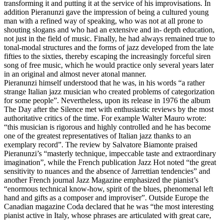
transforming it and putting it at the service of his improvisations. In
addition Pieranunzi gave the impression of being a cultured young
man with a refined way of speaking, who was not at all prone to
shouting slogans and who had an extensive and in- depth education,
not just in the field of music. Finally, he had always remained true to
tonal-modal structures and the forms of jazz developed from the late
fifties to the sixties, thereby escaping the increasingly forceful siren
song of free music, which he would practice only several years later
in an original and almost never atonal manner.
Pieranunzi himself understood that he was, in his words “a rather
strange Italian jazz musician who created problems of categorization
for some people”. Nevertheless, upon its release in 1976 the album
The Day after the Silence met with enthusiastic reviews by the most
authoritative critics of the time. For example Walter Mauro wrote:
“this musician is rigorous and highly controlled and he has become
one of the greatest representatives of Italian jazz thanks to an
exemplary record”. The review by Salvatore Biamonte praised
Pieranunzi’s “masterly technique, impeccable taste and extraordinary
imagination”, while the French publication Jazz Hot noted “the great
sensitivity to nuances and the absence of Jarrettian tendencies” and
another French journal Jazz Magazine emphasized the pianist’s
“enormous technical know-how, spirit of the blues, phenomenal left
hand and gifts as a composer and improviser”. Outside Europe the
Canadian magazine Coda declared that he was “the most interesting
pianist active in Italy, whose phrases are articulated with great care,