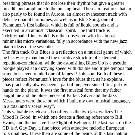
breathing phrases that do not lose their rhythm but give a greater
breadth and amplitude to the pulsing beat. These are features that are
also partly to be found in Aurora, an almost evanescent track with
delicate quartal harmonies, as well as in Blue Song, one of
Pieranunzi’s first ballads, which is full of liquid sounds and is
executed in an almost “classical” spirit. The third track is
Trichromatic Line, which is rather obsessive with its almost
minimalist micro-variations, fully in accordance with the new jazz
piano ideas of the seventies.
The fifth track Our Blues is a reflection on a musical genre of which
he has wisely maintained the narrative structure of statement-
repetition-conclusion, while the astonishing Blues Up is a pseudo
boogie played at a dizzying speed with double and triple tempos that
sometimes even remind one of James P. Johnson. Both of these last
pieces reflect Pieranunzi’s love for the blues that, as he explains,
“has practically always been a part of me, ever since I first put my
hands on the piano. It was the first musical form that my father
taught me and the blues pieces of Parker, Silver and the Jazz
Messengers were those on which I built my own musical language,
in a total and visceral way”.
This valuable re-release also offers us the two jazz waltzes The
Mood Is Good, in which one detects a fleeting reference to Bill
Evans, and the incisive The Flight of Belfagor. The last track on the
CD is A Gay Day, a fine piece with attractive melodic European
folk qualities. These then are some of the pearls of this fascinating