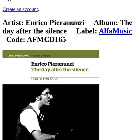
Create an account
.
Artist:
Enrico Pieranunzi
Album:
The
day after the silence
Label:
AlfaMusic
Code:
AFMCD165