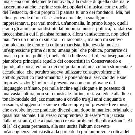
una scena completamente rinnovata, alla radice di quella odierna, e
nasceranno anche le prime scuole popolari di musica, come quella
del Testaccio, di cui proprio il pianista fu uno dei fondatori. Ma, nel
clima generale di una fase storica cruciale, la sua figura
rappresentava, per vari motivi, un'anomalia. In primo luogo, quelli
erano gli anni contraddistinti dal binomio musica-politica, fondato su
meccanismi a cui il pianista romano, allora ventisettenne, non aderi`
mai: “ero un uomo di sinistra – ci racconta -, ma non mi sentivo
completamente dentro la cultura marxista. Ritenevo la musica
un'espressione prima di tutto umana piu` che politica, portatrice di
una sua propria politica, quella della bellezza”. Poi, era insegnante di
pianoforte principale (quello dei concertisti) in Conservatorio e
quindi, all'epoca, era uno dei rari portatori di una cultura strumentale
accademica, che peraltro sapeva utilizzare consapevolmente in
ambito jazzistico trasformandola e ponendola al servizio delle sue
improvvisazioni; inoltre, si presentava come un giovane dal
linguaggio raffinato, per nulla incline agli slogan e in possesso di
una vasta cultura, non solo musicale. Infine, restava fedele alla linea
tonale-modale del jazz maturato a cavallo tra gli anni cinquanta e
sessanta, sfuggendo le sirene della sempre piu` presente free music,
che avrebbe invece praticato diversi anni dopo in maniera originale e
quasi mai atonale. Lui stesso comprendeva di essere “un jazzista
italiano 'strano', che a qualcuno creava problemi di collocazione”. Al
di la` di questa premessa, alla sua uscita l'album ricevette
un'accoglienza entusiastica da parte della piu` autorevole critica del