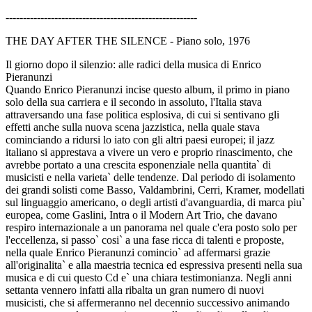
-------------------------------------------------------
THE DAY AFTER THE SILENCE - Piano solo, 1976
Il giorno dopo il silenzio: alle radici della musica di Enrico
Pieranunzi
Quando Enrico Pieranunzi incise questo album, il primo in piano
solo della sua carriera e il secondo in assoluto, l'Italia stava
attraversando una fase politica esplosiva, di cui si sentivano gli
effetti anche sulla nuova scena jazzistica, nella quale stava
cominciando a ridursi lo iato con gli altri paesi europei; il jazz
italiano si apprestava a vivere un vero e proprio rinascimento, che
avrebbe portato a una crescita esponenziale nella quantita` di
musicisti e nella varieta` delle tendenze. Dal periodo di isolamento
dei grandi solisti come Basso, Valdambrini, Cerri, Kramer, modellati
sul linguaggio americano, o degli artisti d'avanguardia, di marca piu`
europea, come Gaslini, Intra o il Modern Art Trio, che davano
respiro internazionale a un panorama nel quale c'era posto solo per
l'eccellenza, si passo` cosi` a una fase ricca di talenti e proposte,
nella quale Enrico Pieranunzi comincio` ad affermarsi grazie
all'originalita` e alla maestria tecnica ed espressiva presenti nella sua
musica e di cui questo Cd e` una chiara testimonianza. Negli anni
settanta vennero infatti alla ribalta un gran numero di nuovi
musicisti, che si affermeranno nel decennio successivo animando