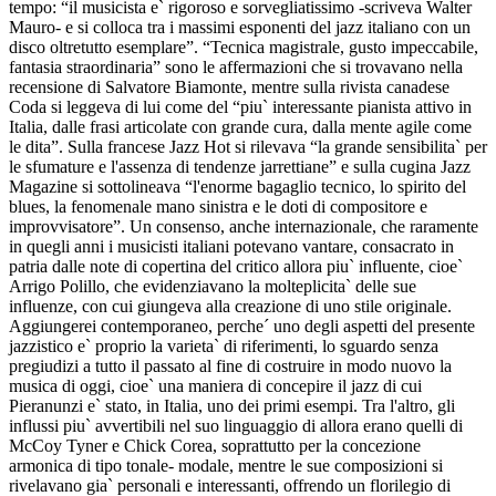
tempo: “il musicista e` rigoroso e sorvegliatissimo -scriveva Walter
Mauro- e si colloca tra i massimi esponenti del jazz italiano con un
disco oltretutto esemplare”. “Tecnica magistrale, gusto impeccabile,
fantasia straordinaria” sono le affermazioni che si trovavano nella
recensione di Salvatore Biamonte, mentre sulla rivista canadese
Coda si leggeva di lui come del “piu` interessante pianista attivo in
Italia, dalle frasi articolate con grande cura, dalla mente agile come
le dita”. Sulla francese Jazz Hot si rilevava “la grande sensibilita` per
le sfumature e l'assenza di tendenze jarrettiane” e sulla cugina Jazz
Magazine si sottolineava “l'enorme bagaglio tecnico, lo spirito del
blues, la fenomenale mano sinistra e le doti di compositore e
improvvisatore”. Un consenso, anche internazionale, che raramente
in quegli anni i musicisti italiani potevano vantare, consacrato in
patria dalle note di copertina del critico allora piu` influente, cioe`
Arrigo Polillo, che evidenziavano la molteplicita` delle sue
influenze, con cui giungeva alla creazione di uno stile originale.
Aggiungerei contemporaneo, perche´ uno degli aspetti del presente
jazzistico e` proprio la varieta` di riferimenti, lo sguardo senza
pregiudizi a tutto il passato al fine di costruire in modo nuovo la
musica di oggi, cioe` una maniera di concepire il jazz di cui
Pieranunzi e` stato, in Italia, uno dei primi esempi. Tra l'altro, gli
influssi piu` avvertibili nel suo linguaggio di allora erano quelli di
McCoy Tyner e Chick Corea, soprattutto per la concezione
armonica di tipo tonale- modale, mentre le sue composizioni si
rivelavano gia` personali e interessanti, offrendo un florilegio di