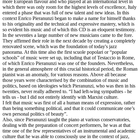
more European flavour and who played at an international level in
which there was only room for the highest levels of excellence, Italy
entered a phase that was full of new talent and new ideas. In this
context Enrico Pieranunzi began to make a name for himself thanks
to his originality and the technical and expressive mastery, which is
so evident his music and of which this CD is an eloquent testimony.
In the seventies a large number of new musicians came to the fore.
They affirmed their role in the next decade by creating a completely
renovated scene, which was the foundation of today's jazz
panorama. At this time also the first scuole popolari or “popular
schools” of music were set up, including that of Testaccio in Rome,
of which Enrico Pieranunzi was one of the founders. Nevertheless,
in the general atmosphere of this crucial historical period, the Roman
pianist was an anomaly, for various reasons. Above all because
those years were characterised by the combination of music and
politics, based on ideologies which Pieranunzi, who was then in his
twenties, never really adhered to. “I had left-wing sympathies - he
tells us - but I did not entirely identify with Marxist culture.
I felt that music was first of all a human means of expression, rather
than being something political, and that it could communicate one’s
own personal politics of beauty”.
Also, since Pieranunzi taught the piano at various conservatories,
dealing with the preparation of concert performers, he was at that
time one of the few representatives of an instrumental and academic
culture that he was able to consciously use in the context of jazz,