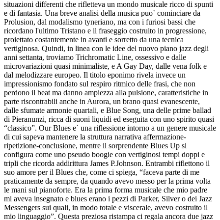
situazioni differenti che rifletteva un mondo musicale ricco di spunti
e di fantasia. Una breve analisi della musica puo` cominciare da
Prolusion, dal modalismo tyneriano, ma con i furiosi bassi che
ricordano l'ultimo Tristano e il fraseggio costruito in progressione,
proiettato costantemente in avanti e sorretto da una tecnica
vertiginosa. Quindi, in linea con le idee del nuovo piano jazz degli
anni settanta, troviamo Trichromatic Line, ossessivo e dalle
microvariazioni quasi minimaliste, e A Gay Day, dalle vena folk e
dal melodizzare europeo. Il titolo eponimo rivela invece un
impressionismo fondato sul respiro ritmico delle frasi, che non
perdono il beat ma danno ampiezza alla pulsione, caratteristiche in
parte riscontrabili anche in Aurora, un brano quasi evanescente,
dalle sfumate armonie quartali, e Blue Song, una delle prime ballad
di Pieranunzi, ricca di suoni liquidi ed eseguita con uno spirito quasi
“classico”. Our Blues e` una riflessione intorno a un genere musicale
di cui sapeva mantenere la struttura narrativa affermazione-
ripetizione-conclusione, mentre il sorprendente Blues Up si
configura come uno pseudo boogie con vertiginosi tempi doppi e
tripli che ricorda addirittura James P.Johnson. Entrambi riflettono il
suo amore per il Blues che, come ci spiega, “faceva parte di me
praticamente da sempre, da quando avevo messo per la prima volta
le mani sul pianoforte. Era la prima forma musicale che mio padre
mi aveva insegnato e blues erano i pezzi di Parker, Silver o dei Jazz
Messengers sui quali, in modo totale e viscerale, avevo costruito il
mio linguaggio”. Questa preziosa ristampa ci regala ancora due jazz