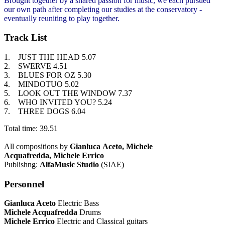
Brought together by
a shared passion for music, we each pursued
our own path after completing our
studies at the conservatory -
eventually reuniting to play together.
Track List
1.
JUST
THE HEAD 5.07
2.
SWERVE
4.51
3.
BLUES
FOR OZ 5.30
4.
MINDOTUO
5.02
5.
LOOK
OUT THE WINDOW 7.37
6.
WHO
INVITED YOU? 5.24
7.
THREE
DOGS 6.04
Total time: 39.51
All compositions by
Gianluca
Aceto,
Michele
Acquafredda,
Michele Errico
Publishng
:
AlfaMusic Studio
(SIAE)
Personnel
Gianluca Aceto
Electric
Bass
Michele Acquafredda
Drums
Michele Errico
Electric
and Classical guitars