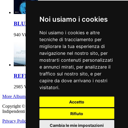
Noi usiamo i cookies
BLUE
Noi usiamo i cookies e altre
940 Views
tecniche di tracciamento per
migliorare la tua esperienza di
navigazione nel nostro sito, per
mostrarti contenuti personalizzati
e annunci mirati, per analizzare il
traffico sul nostro sito, e per
REFLECTIONs
capire da dove arrivano i nostri
2985 Views
visitatori.
More Albums
Accetto
Copyright © 2011 - 2026 adEIdJ - Associazione delle Etichette
Indipendenti di Jazz. All Rights Reserved.
Rifiuto
Privacy Policy
|
Cookie Policy
Cambia le mie impostazioni