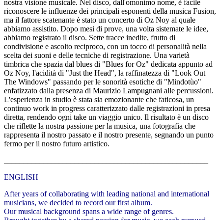
nostra visione musicale. Nel disco, dall'omonimo nome, è facile
riconoscere le influenze dei principali esponenti della musica Fusion,
ma il fattore scatenante è stato un concerto di Oz Noy al quale
abbiamo assistito. Dopo mesi di prove, una volta sistemate le idee,
abbiamo registrato il disco. Sette tracce inedite, frutto di
condivisione e ascolto reciproco, con un tocco di personalità nella
scelta dei suoni e delle tecniche di registrazione. Una varietà
timbrica che spazia dal blues di "Blues for Oz" dedicata appunto ad
Oz Noy, l'acidità di "Just the Head", la raffinatezza di "Look Out
The Windows" passando per le sonorità esotiche di "Mindotùo"
enfatizzato dalla presenza di Maurizio Lampugnani alle percussioni.
L'esperienza in studio è stata sia emozionante che faticosa, un
continuo work in progress caratterizzato dalle registrazioni in presa
diretta, rendendo ogni take un viaggio unico. Il risultato è un disco
che riflette la nostra passione per la musica, una fotografia che
rappresenta il nostro passato e il nostro presente, segnando un punto
fermo per il nostro futuro artistico.
____________________________________________________
ENGLISH
After years of
collaborating with leading national and international
musicians, we decided to
record our first album.
Our musical background spans a wide range of
genres.