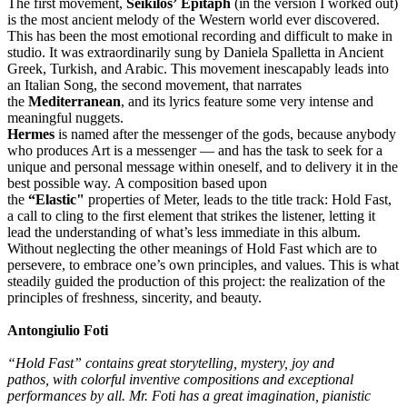
The first movement,
Seikilos’ Epitaph
(in the version I worked out)
is the most ancient melody of the Western world ever discovered.
This has been the most emotional recording and difficult to make in
studio. It was extraordinarily sung by Daniela Spalletta in Ancient
Greek, Turkish, and Arabic. This movement inescapably leads into
an Italian Song, the second movement, that narrates
the
Mediterranean
, and its lyrics feature some very intense and
meaningful nuggets.
Hermes
is named after the messenger of the gods, because anybody
who produces Art is a messenger — and has the task to seek for a
unique and personal message within oneself, and to delivery it in the
best possible way. A composition based upon
the
“Elastic"
properties of Meter, leads to the title track: Hold Fast,
a call to cling to the first element that strikes the listener, letting it
lead the understanding of what’s less immediate in this album.
Without neglecting the other meanings of Hold Fast which are to
persevere, to embrace one’s own principles, and values. This is what
steadily guided the production of this project: the realization of the
principles of freshness, sincerity, and beauty.
Antongiulio Foti
“Hold Fast” contains great storytelling, mystery, joy and
pathos,
with colorful inventive compositions
and exceptional
performances by all.
Mr. Foti has a great imagination, pianistic