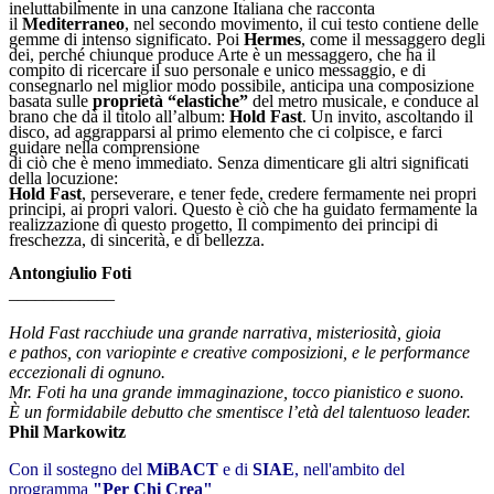
ineluttabilmente in una canzone Italiana che racconta
il
Mediterraneo
, nel secondo movimento, il cui testo contiene delle
gemme di intenso significato. Poi
Hermes
, come il messaggero degli
dei, perché chiunque produce Arte è un messaggero, che ha il
compito di ricercare il suo personale e unico messaggio, e di
consegnarlo nel miglior modo possibile, anticipa una composizione
basata sulle
proprietà “elastiche”
del metro musicale, e conduce al
brano che dà il titolo all’album:
Hold Fast
. Un invito, ascoltando il
disco, ad aggrapparsi al primo elemento che ci colpisce, e farci
guidare nella comprensione
di ciò che è meno immediato. Senza dimenticare gli altri significati
della locuzione:
Hold Fast
, perseverare, e tener fede, credere fermamente nei propri
principi, ai propri valori. Questo è ciò che ha guidato fermamente la
realizzazione di questo progetto, Il compimento dei principi di
freschezza, di sincerità, e di bellezza.
Antongiulio Foti
____________
Hold Fast racchiude una grande narrativa,
misteriosità, gioia
e pathos,
con variopinte e creative composizioni,
e le performance
eccezionali di ognuno.
Mr. Foti ha una grande immaginazione, tocco pianistico e suono.
È un formidabile debutto che smentisce l’età del talentuoso leader.
Phil Markowitz
Con il sostegno del
MiBACT
e di
SIAE
, nell'ambito del
programma
"
Per
Chi Crea"