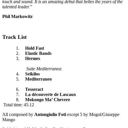
touch and sound.
It is an amazing debut that belies the years of the
talented leader.”
Phil Markowitz
Track List
1.
Hold Fast
2.
Elastic Bands
3.
Hermes
Suite Mediterranea
:
4.
Seikilos
5.
Mediterraneo
6.
Tesseract
7.
La découverte de Lascaux
8.
Mokongo Ma’ Chevere
Total time: 45.12
All composed by
Antongiulio Foti
except 5 by Mogol/Giuseppe
Mango