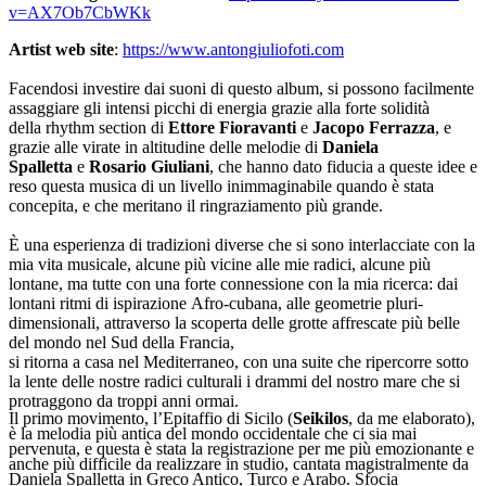
v=AX7Ob7CbWKk
Artist web site
:
https://www.antongiuliofoti.com
Facendosi investire dai suoni di questo album, si possono facilmente
assaggiare gli intensi picchi di energia grazie
alla forte solidità
della
rhythm section
di
Ettore Fioravanti
e
Jacopo Ferrazza
, e
grazie alle virate in altitudine delle melodie di
Daniela
Spalletta
e
Rosario Giuliani
, che hanno dato fiducia a queste idee e
reso questa musica di un livello inimmaginabile quando è stata
concepita, e che meritano
il ringraziamento più grande.
È una esperienza di tradizioni diverse che si sono interlacciate con la
mia vita musicale, alcune
più vicine alle mie radici, alcune più
lontane,
ma tutte con una forte connessione con la mia ricerca:
dai
lontani ritmi di ispirazione
Afro-cubana, alle
geometrie
pluri-
dimensionali, attraverso la scoperta delle
grotte affrescate
più belle
del mondo nel Sud della Francia,
si ritorna a casa nel Mediterraneo, con una suite che ripercorre sotto
la lente delle nostre radici culturali i drammi del nostro mare che si
protraggono da troppi anni ormai
.
Il primo movimento, l’Epitaffio di Sicilo (
Seikilos
, da me elaborato),
è la melodia più antica del mondo occidentale che ci sia mai
pervenuta, e questa è stata la registrazione per me più emozionante e
anche più difficile da realizzare in studio, cantata magistralmente da
Daniela Spalletta in Greco Antico, Turco e Arabo. Sfocia