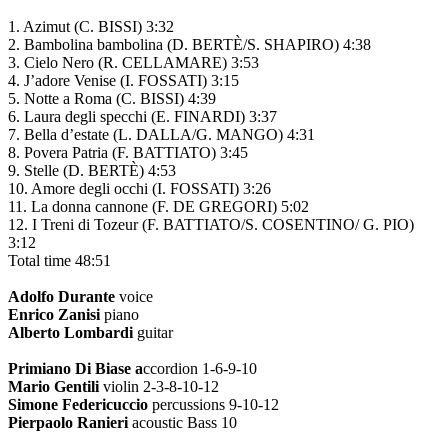
1. Azimut
(C. BISSI)
3:32
2. Bambolina bambolina
(D. BERTÈ/S. SHAPIRO)
4:38
3. Cielo Nero
(R. CELLAMARE)
3:53
4. J’adore Venise
(I. FOSSATI)
3:15
5. Notte a Roma
(C. BISSI)
4:39
6. Laura degli specchi
(E. FINARDI)
3:37
7. Bella d’estate
(L. DALLA/G. MANGO)
4:31
8. Povera Patria
(F. BATTIATO)
3:45
9. Stelle
(D. BERTÈ)
4:53
10. Amore degli occhi
(I. FOSSATI)
3:26
11. La donna cannone
(F. DE GREGORI)
5:02
12. I Treni di Tozeur
(F. BATTIATO/S. COSENTINO/ G. PIO)
3:12
Total time 48:51
Adolfo Durante
voice
Enrico Zanisi
piano
Alberto Lombardi
guitar
Primiano Di Biase a
ccordion 1-6-9-10
Mario Gentili
violin 2-3-8-10-12
Simone Federicuccio
percussions 9-10-12
Pierpaolo Ranieri
acoustic Bass 10