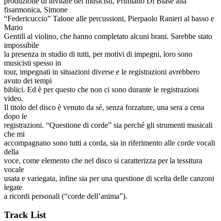
produzione di invitare dei musicisti, Primiano Di Biase alla
fisarmonica, Simone
“Federicuccio” Talone alle percussioni, Pierpaolo Ranieri al basso e
Mario
Gentili al violino, che hanno completato alcuni brani. Sarebbe stato
impossibile
la presenza in studio di tutti, per motivi di impegni, loro sono
musicisti spesso in
tour, impegnati in situazioni diverse e le registrazioni avrebbero
avuto dei tempi
biblici. Ed è per questo che non ci sono durante le registrazioni
video.
Il titolo del disco è venuto da sé, senza forzature, una sera a cena
dopo le
registrazioni. “Questione di corde” sia perché gli strumenti musicali
che mi
accompagnano sono tutti a corda, sia in riferimento alle corde vocali
della
voce, come elemento che nel disco si caratterizza per la tessitura
vocale
usata e variegata, infine sia per una questione di scelta delle canzoni
legate
a ricordi personali (“corde dell’anima”).
Track List