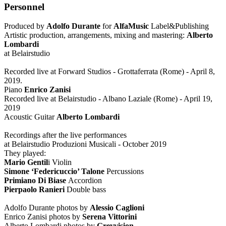
Personnel
Produced by
Adolfo Durante
for
AlfaMusic
Label&Publishing
Artistic production, arrangements, mixing and mastering:
Alberto
Lombardi
at Belairstudio
Recorded live at Forward Studios - Grottaferrata (Rome) - April 8,
2019.
Piano
Enrico Zanisi
Recorded live at Belairstudio - Albano Laziale (Rome) - April 19,
2019
Acoustic Guitar
Alberto Lombardi
Recordings after the live performances
at Belairstudio Produzioni Musicali - October 2019
They played:
Mario Gentil
i Violin
Simone ‘Federicuccio’ Talone
Percussions
Primiano Di Biase
Accordion
Pierpaolo Ranieri
Double bass
Adolfo Durante photos by
Alessio Caglioni
Enrico Zanisi photos by
Serena Vittorini
Alberto Lombardi photos by
Greyvision