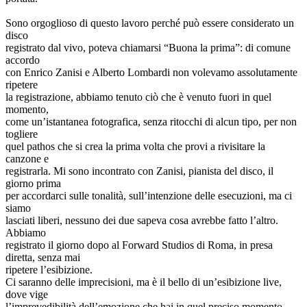
Sono orgoglioso di questo lavoro perché può essere considerato un
disco
registrato dal vivo, poteva chiamarsi “Buona la prima”: di comune
accordo
con Enrico Zanisi e Alberto Lombardi non volevamo assolutamente
ripetere
la registrazione, abbiamo tenuto ciò che è venuto fuori in quel
momento,
come un’istantanea fotografica, senza ritocchi di alcun tipo, per non
togliere
quel pathos che si crea la prima volta che provi a rivisitare la
canzone e
registrarla. Mi sono incontrato con Zanisi, pianista del disco, il
giorno prima
per accordarci sulle tonalità, sull’intenzione delle esecuzioni, ma ci
siamo
lasciati liberi, nessuno dei due sapeva cosa avrebbe fatto l’altro.
Abbiamo
registrato il giorno dopo al Forward Studios di Roma, in presa
diretta, senza mai
ripetere l’esibizione.
Ci saranno delle imprecisioni, ma è il bello di un’esibizione live,
dove vige
l’imprevedibilità dell’emozione che hai in quel preciso momento,