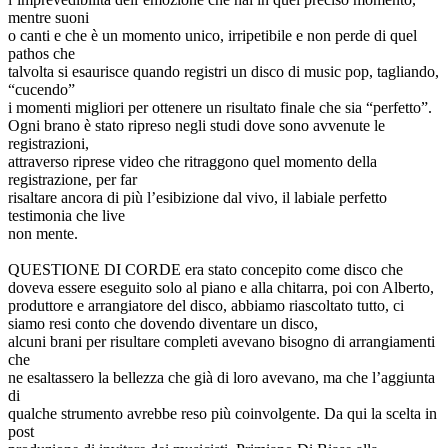
mentre suoni
o canti e che è un momento unico, irripetibile e non perde di quel
pathos che
talvolta si esaurisce quando registri un disco di music pop, tagliando,
“cucendo”
i momenti migliori per ottenere un risultato finale che sia “perfetto”.
Ogni brano è stato ripreso negli studi dove sono avvenute le
registrazioni,
attraverso riprese video che ritraggono quel momento della
registrazione, per far
risaltare ancora di più l’esibizione dal vivo, il labiale perfetto
testimonia che live
non mente.
QUESTIONE DI CORDE era stato concepito come disco che
doveva essere eseguito solo al piano e alla chitarra, poi con Alberto,
produttore e arrangiatore del disco, abbiamo riascoltato tutto, ci
siamo resi conto che dovendo diventare un disco,
alcuni brani per risultare completi avevano bisogno di arrangiamenti
che
ne esaltassero la bellezza che già di loro avevano, ma che l’aggiunta
di
qualche strumento avrebbe reso più coinvolgente. Da qui la scelta in
post