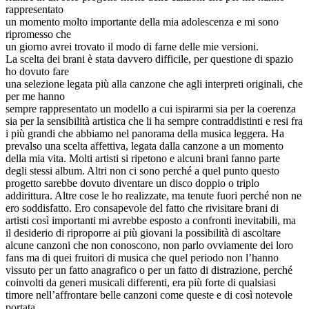
rappresentato
un momento molto importante della mia adolescenza e mi sono
ripromesso che
un giorno avrei trovato il modo di farne delle mie versioni.
La scelta dei brani è stata davvero difficile, per questione di spazio
ho dovuto fare
una selezione legata più alla canzone che agli interpreti originali, che
per me hanno
sempre rappresentato un modello a cui ispirarmi sia per la coerenza
sia per la sensibilità artistica che li ha sempre contraddistinti e resi fra
i più grandi che abbiamo nel panorama della musica leggera. Ha
prevalso una scelta affettiva, legata dalla canzone a un momento
della mia vita. Molti artisti si ripetono e alcuni brani fanno parte
degli stessi album. Altri non ci sono perché a quel punto questo
progetto sarebbe dovuto diventare un disco doppio o triplo
addirittura. Altre cose le ho realizzate, ma tenute fuori perché non ne
ero soddisfatto. Ero consapevole del fatto che rivisitare brani di
artisti così importanti mi avrebbe esposto a confronti inevitabili, ma
il desiderio di riproporre ai più giovani la possibilità di ascoltare
alcune canzoni che non conoscono, non parlo ovviamente dei loro
fans ma di quei fruitori di musica che quel periodo non l’hanno
vissuto per un fatto anagrafico o per un fatto di distrazione, perché
coinvolti da generi musicali differenti, era più forte di qualsiasi
timore nell’affrontare belle canzoni come queste e di così notevole
portata.