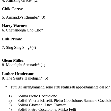
4. Amazing
Grace
* (2)
Chik Corea
:
5. Armando’s Rhumba* (3)
Harry
Warne
r
:
6. Chattanooga Cho Cho*
Luis
Prima
:
7. Sing Sing Sing*(4)
Glenn
Miller
:
8. Moonlight
Serenade
* (1)
Luther
Henderson
:
9. The
Saint
’
s Hallelujah
* (5)
*
Tutti gli arrangiamenti sono stati realizzati appositamente dal M
1)
Solista Pietro Cocciolone
2)
Solisti Valeria Blasetti, Pietro Cocciolone, Samuele Cocciol
3)
Solista Giovanni Luca Ciavatta
4)
Solisti Pietro Cocciolone, Mirko Felli