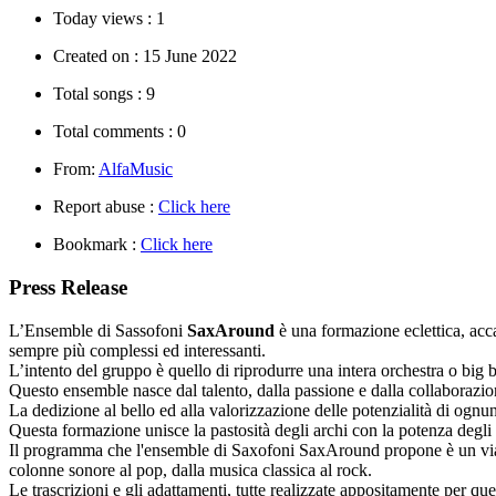
Today views :
1
Created on :
15 June 2022
Total songs :
9
Total comments :
0
From:
AlfaMusic
Report abuse :
Click here
Bookmark :
Click here
Press Release
L
’
Ensemble
di Sassofoni
SaxAround
è una formazione eclettica, acc
sempre più complessi ed interessanti.
L
’
intento
del gruppo è quello di riprodurre una intera orchestra o big ba
Questo
ensemble
nasce dal talento, dalla passione e dalla collaborazi
La dedizione al bello ed alla valorizzazione delle potenzialità di og
Questa formazione unisce la
pastosit
à degli archi con la potenza degli
Il programma
che
l'ensemble di Saxofoni SaxAround propone è un v
colonne
sonore al
pop,
dalla musica classica al rock.
Le trascrizioni e gli adattamenti, tutte realizzate appositamente per q