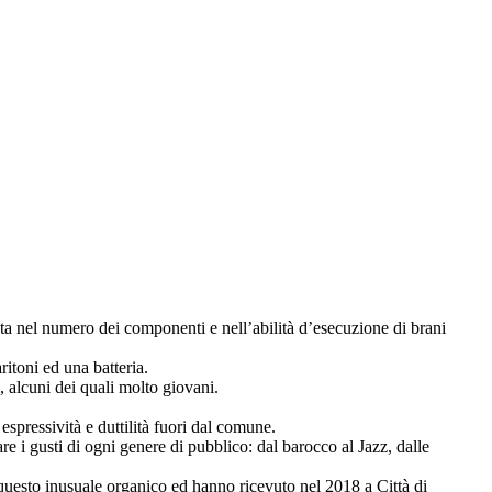
uta nel numero dei componenti e nell
’
abilità d
’
esecuzione di brani
ritoni ed una batteria.
, alcuni dei quali molto giovani.
spressività e duttilità fuori dal comune.
are i gusti di ogni genere di pubblico: dal barocco al Jazz, dalle
i questo inusuale organico ed hanno ricevuto nel 2018 a Città di