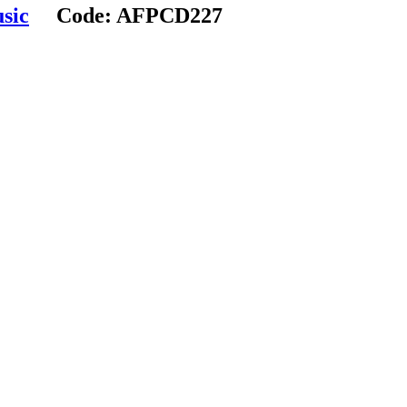
sic
Code:
AFPCD227