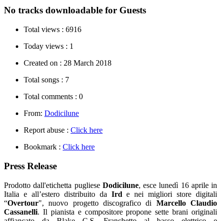
No tracks downloadable for Guests
Total views :
6916
Today views :
1
Created on :
28 March 2018
Total songs :
7
Total comments :
0
From:
Dodicilune
Report abuse :
Click here
Bookmark :
Click here
Press Release
Prodotto dall'etichetta pugliese
Dodicilune
, esce lunedì 16 aprile in
Italia e all’estero distribuito da
Ird
e nei migliori store digitali
“
Overtour
", nuovo progetto discografico di
Marcello Claudio
Cassanelli
. Il pianista e compositore propone sette brani originali
affiancato da Blake C.S. Franchetto al basso elettrico e