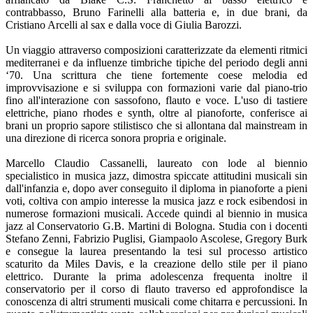
contrabbasso, Bruno Farinelli alla batteria e, in due brani, da
Cristiano Arcelli al sax e dalla voce di Giulia Barozzi.
Un viaggio attraverso composizioni caratterizzate da elementi ritmici
mediterranei e da influenze timbriche tipiche del periodo degli anni
‘70. Una scrittura che tiene fortemente coese melodia ed
improvvisazione e si sviluppa con formazioni varie dal piano-trio
fino all'interazione con sassofono, flauto e voce. L'uso di tastiere
elettriche, piano rhodes e synth, oltre al pianoforte, conferisce ai
brani un proprio sapore stilistisco che si allontana dal mainstream in
una direzione di ricerca sonora propria e originale.
Marcello Claudio Cassanelli, laureato con lode al biennio
specialistico in musica jazz, dimostra spiccate attitudini musicali sin
dall'infanzia e, dopo aver conseguito il diploma in pianoforte a pieni
voti, coltiva con ampio interesse la musica jazz e rock esibendosi in
numerose formazioni musicali. Accede quindi al biennio in musica
jazz al Conservatorio G.B. Martini di Bologna. Studia con i docenti
Stefano Zenni, Fabrizio Puglisi, Giampaolo Ascolese, Gregory Burk
e consegue la laurea presentando la tesi sul processo artistico
scaturito da Miles Davis, e la creazione dello stile per il piano
elettrico. Durante la prima adolescenza frequenta inoltre il
conservatorio per il corso di flauto traverso ed approfondisce la
conoscenza di altri strumenti musicali come chitarra e percussioni. In