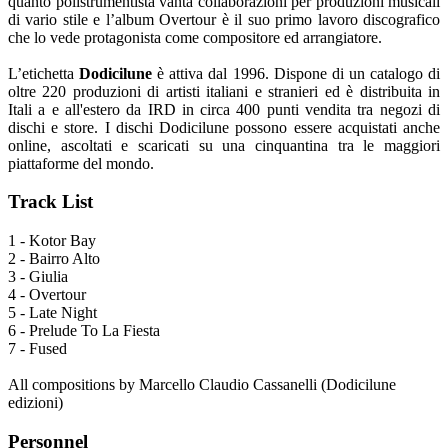
quanto polistrumentista vanta collaborazioni per produzioni musicali
di vario stile e l’album Overtour è il suo primo lavoro discografico
che lo vede protagonista come compositore ed arrangiatore.
L’etichetta
Dodicilune
è attiva dal 1996. Dispone di un catalogo di
oltre 220 produzioni di artisti italiani e stranieri ed è distribuita in
Itali a e all'estero da IRD in circa 400 punti vendita tra negozi di
dischi e store. I dischi Dodicilune possono essere acquistati anche
online, ascoltati e scaricati su una cinquantina tra le maggiori
piattaforme del mondo.
Track List
1 - Kotor Bay
2 - Bairro Alto
3 - Giulia
4 - Overtour
5 - Late Night
6 - Prelude To La Fiesta
7 - Fused
All compositions by Marcello Claudio Cassanelli (Dodicilune
edizioni)
Personnel