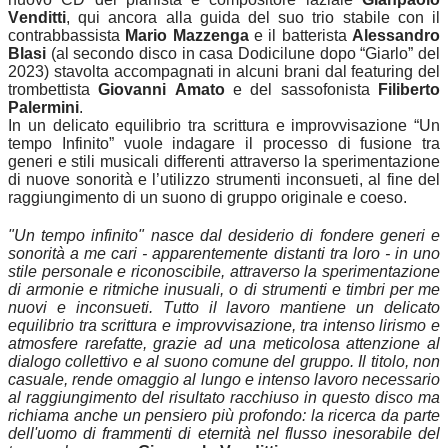
Venditti
, qui ancora alla guida del suo trio stabile con il
contrabbassista
Mario Mazzenga
e il batterista
Alessandro
Blasi
(al secondo disco in casa Dodicilune dopo “Giarlo” del
2023) stavolta accompagnati in alcuni brani dal featuring del
trombettista
Giovanni Amato
e del sassofonista
Filiberto
Palermini
.
In un delicato equilibrio tra scrittura e improvvisazione “Un
tempo Infinito” vuole indagare il processo di fusione tra
generi e stili musicali differenti attraverso la sperimentazione
di nuove sonorità e l’utilizzo strumenti inconsueti, al fine del
raggiungimento di un suono di gruppo originale e coeso.
"Un tempo infinito" nasce dal desiderio di fondere generi e
sonorità a me cari - apparentemente distanti tra loro - in uno
stile personale e riconoscibile, attraverso la sperimentazione
di armonie e ritmiche inusuali, o di strumenti e timbri per me
nuovi e inconsueti. Tutto il lavoro mantiene un delicato
equilibrio tra scrittura e improvvisazione, tra intenso lirismo e
atmosfere rarefatte, grazie ad una meticolosa attenzione al
dialogo collettivo e al suono comune del gruppo. Il titolo, non
casuale, rende omaggio al lungo e intenso lavoro necessario
al raggiungimento del risultato racchiuso in questo disco ma
richiama anche un pensiero più profondo: la ricerca da parte
dell'uomo di frammenti di eternità nel flusso inesorabile del