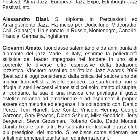
Festival, Atina Jazz, European Jazz Expo, Edinburgh Jazz
Festival, etc.
Alessandro Blasi
. Si diploma in Percussioni ed
Arrangiamento Jazz. Ha inciso per Dodicilune, Videoradio,
CNI, Splas(c)h. Ha suonato in Russia, Montenegro, Canarie,
Francia, Germania, Inghilterra.
Giovanni Amato
, fuoriclasse salernitano e da anni punta di
diamante del jazz Made in Italy, esprime la poliedricità
stilistica del leader impegnato nel fondere in uno stile
coerente le diverse cifre espressive della tradizione
jazzistica. Vincitore assoluto dell’Italian Jazz Awards 2009
(best act) è oggi considerato dalla critica del settore uno dei
migliori trombettisti a livello europeo. La sua tromba non si
rifugia in sterili eccessi virtuosistici col solo intento di stupire,
al contrario, la sua è una musica che privilegia il gusto
estetico mirando ad emozionare e ad esprimere il proprio
essere con maturità ed eleganza. Ha collaborato con: Danilo
Perez, Tom Harrell, Lee Konitz, Vincent Herring, George
Garzone, Gary Peacoc, Diane Schuur, Mike Goodrich, Jerry
Bergonzi, Steve Grossman, Roberto Gatto, Dado Moroni,
Danilo Rea e tanti altri. Ha suonato nei festival e jazz club
più prestigiosi del mondo. Si esibisce come sideman per
artisti nei principali tour Italiani ed internazionali.