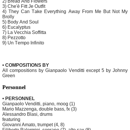
2) Bread And Flowers
3) Che'è Fitt Je Outfit
4) They Can Take Everything Away From Me But Not My
Brolly
5) Body And Soul
6) Eucalyptus
7) La Vecchia Soffitta
8) Pezzotto
9) Un Tempo Infinito
• COMPOSITIONS BY
All compositions by Gianpaolo Venditti except 5 by Johnny
Green
Personnel
• PERSONNEL
Gianpaolo Venditti, piano, moog (1)
Mario Mazzenga, double bass, fx (3)
Alessandro Blasi, drums
featuring
Giovanni Amato, trumpet (4, 8)
Filiberto Palermini, soprano (7), alto sax (8)