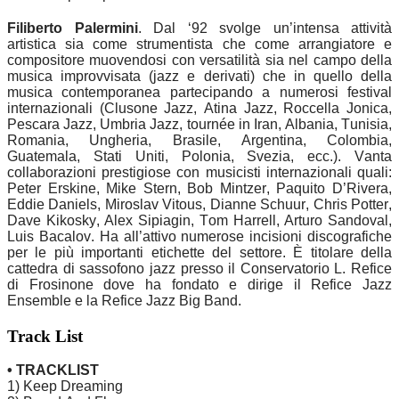
Filiberto Palermini
. Dal ‘92 svolge un’intensa attività
artistica sia come strumentista che come arrangiatore e
compositore muovendosi con versatilità sia nel campo della
musica improvvisata (jazz e derivati) che in quello della
musica contemporanea partecipando a numerosi festival
internazionali (Clusone Jazz, Atina Jazz, Roccella Jonica,
Pescara Jazz, Umbria Jazz, tournée in Iran, Albania, Tunisia,
Romania, Ungheria, Brasile, Argentina, Colombia,
Guatemala, Stati Uniti, Polonia, Svezia, ecc.). Vanta
collaborazioni prestigiose con musicisti internazionali quali:
Peter Erskine, Mike Stern, Bob Mintzer, Paquito D’Rivera,
Eddie Daniels, Miroslav Vitous, Dianne Schuur, Chris Potter,
Dave Kikosky, Alex Sipiagin, Tom Harrell, Arturo Sandoval,
Luis Bacalov. Ha all’attivo numerose incisioni discografiche
per le più importanti etichette del settore. È titolare della
cattedra di sassofono jazz presso il Conservatorio L. Refice
di Frosinone dove ha fondato e dirige il Refice Jazz
Ensemble e la Refice Jazz Big Band.
Track List
• TRACKLIST
1) Keep Dreaming