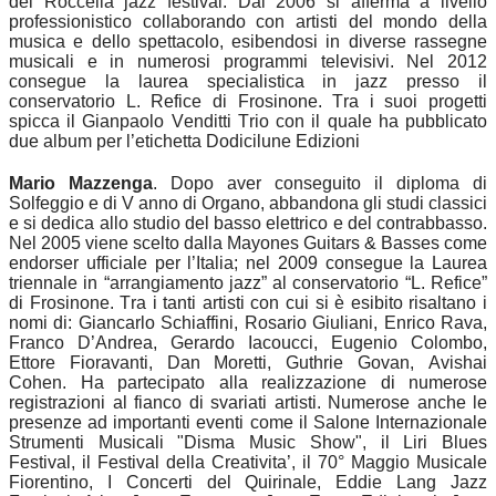
del Roccella jazz festival. Dal 2006 si afferma a livello
professionistico collaborando con artisti del mondo della
musica e dello spettacolo, esibendosi in diverse rassegne
musicali e in numerosi programmi televisivi. Nel 2012
consegue la laurea specialistica in jazz presso il
conservatorio L. Refice di Frosinone. Tra i suoi progetti
spicca il Gianpaolo Venditti Trio con il quale ha pubblicato
due album per l’etichetta Dodicilune Edizioni
Mario Mazzenga
. Dopo aver conseguito il diploma di
Solfeggio e di V anno di Organo, abbandona gli studi classici
e si dedica allo studio del basso elettrico e del contrabbasso.
Nel 2005 viene scelto dalla Mayones Guitars & Basses come
endorser ufficiale per l’Italia; nel 2009 consegue la Laurea
triennale in “arrangiamento jazz” al conservatorio “L. Refice”
di Frosinone. Tra i tanti artisti con cui si è esibito risaltano i
nomi di: Giancarlo Schiaffini, Rosario Giuliani, Enrico Rava,
Franco D’Andrea, Gerardo Iacoucci, Eugenio Colombo,
Ettore Fioravanti, Dan Moretti, Guthrie Govan, Avishai
Cohen. Ha partecipato alla realizzazione di numerose
registrazioni al fianco di svariati artisti. Numerose anche le
presenze ad importanti eventi come il Salone Internazionale
Strumenti Musicali "Disma Music Show", il Liri Blues
Festival, il Festival della Creativita’, il 70° Maggio Musicale
Fiorentino, I Concerti del Quirinale, Eddie Lang Jazz