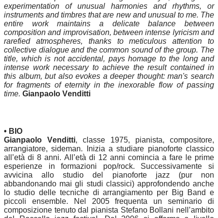
experimentation of unusual harmonies and rhythms, or
instruments and timbres that are new and unusual to me. The
entire work maintains a delicate balance between
composition and improvisation, between intense lyricism and
rarefied atmospheres, thanks to meticulous attention to
collective dialogue and the common sound of the group. The
title, which is not accidental, pays homage to the long and
intense work necessary to achieve the result contained in
this album, but also evokes a deeper thought: man's search
for fragments of eternity in the inexorable flow of passing
time.
Gianpaolo Venditti
• BIO
Gianpaolo Venditti
, classe 1975, pianista, compositore,
arrangiatore, sideman. Inizia a studiare pianoforte classico
all’età di 8 anni. All’età di 12 anni comincia a fare le prime
esperienze in formazioni pop/rock. Successivamente si
avvicina allo studio del pianoforte jazz (pur non
abbandonando mai gli studi classici) approfondendo anche
lo studio delle tecniche di arrangiamento per Big Band e
piccoli ensemble. Nel 2005 frequenta un seminario di
composizione tenuto dal pianista Stefano Bollani nell’ambito