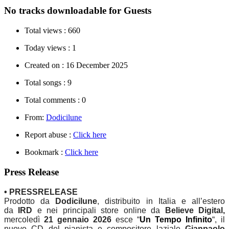
No tracks downloadable for Guests
Total views :
660
Today views :
1
Created on :
16 December 2025
Total songs :
9
Total comments :
0
From:
Dodicilune
Report abuse :
Click here
Bookmark :
Click here
Press Release
• PRESSRELEASE
Prodotto da
Dodicilune
, distribuito in Italia e all’estero
da
IRD
e nei principali store online da
Believe Digital,
mercoledì
21 gennaio 2026
esce “
Un Tempo Infinito
“, il
nuovo CD del pianista e compositore laziale
Gianpaolo