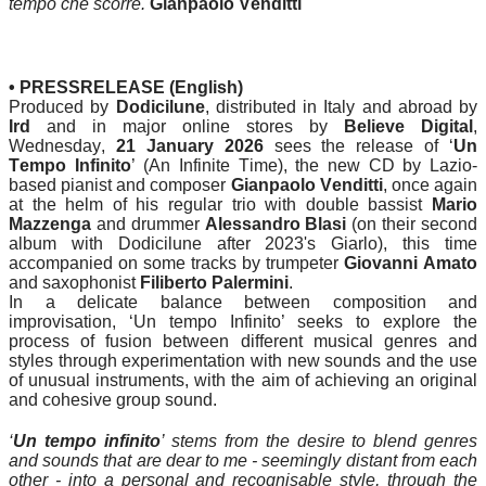
tempo che scorre.
Gianpaolo Venditti
• PRESSRELEASE (English)
Produced by
Dodicilune
, distributed in Italy and abroad by
Ird
and in major online stores by
Believe Digital
,
Wednesday,
21 January 2026
sees the release of ‘
Un
Tempo Infinito
’ (An Infinite Time), the new CD by Lazio-
based pianist and composer
Gianpaolo Venditti
, once again
at the helm of his regular trio with double bassist
Mario
Mazzenga
and drummer
Alessandro Blasi
(on their second
album with Dodicilune after 2023's Giarlo), this time
accompanied on some tracks by trumpeter
Giovanni Amato
and saxophonist
Filiberto Palermini
.
In a delicate balance between composition and
improvisation, ‘Un tempo Infinito’ seeks to explore the
process of fusion between different musical genres and
styles through experimentation with new sounds and the use
of unusual instruments, with the aim of achieving an original
and cohesive group sound.
‘
Un tempo infinito
’ stems from the desire to blend genres
and sounds that are dear to me - seemingly distant from each
other - into a personal and recognisable style, through the