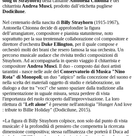
song of Strayhorn)
della cantante
Antonella Chionna
e del
chitarrista
Andrea Musci
, prodotto dall’etichetta pugliese
Dodicilune
.
Nel centenario della nascita di
Billy Strayhorn
(1915-1967),
Antonella Chionna decide di approfondire la figura
dell’arrangiatore, compositore e pianista statunitense, noto
soprattutto per la sua trentennale collaborazione col compositore e
direttore d'orchestra
Duke Ellington
, per il quale compose e
orchestrò molti dei brani che resero famosa la sua orchestra. Un
percorso musicale audace che rivisita tredici composizioni di
Strayhorn. Ad accompagnarla in questo viaggio il chitarrista e
compositore
Andrea Musci
. Il duo - composto dai duoi artisti
tarantini - nasce nelle aule del
Conservatorio di Musica "Nino
Rota" di Monopoli
; un duo "atipico" nella concezione del suono e
nella scelta dei materiali oggetto di studio e rielaborazione, un
dialogo a due tra "voci" che sanno spaziare dalla tradizione alla
sperimentazione in uguale misura, senza perdere di vista
l'importanza del ruolo ricoperto dall'improvvisazione. La loro
rilettura di "
Left alone
” è presente nell'antologia "Hunger And love
: tribute to Billie Holiday" (Dodicilune, 2015).
«La figura di Billy Strayhorn colpisce, non solo dal punto di vista
musicale: è la profondità di pensiero che compenetra la ricercata
dimensione compositiva; stessa raffinatezza che porterà il Duca ad