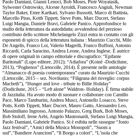
Paolo Damiani, Gianni Lenoci, Bob Moses, Piotr Woyatasik,
Sylwester Ostrowsky, Alceste Ayroldi, Francesco Angiuli, Newman
Taylor Baker, Emre Kartkari, Sylvano Bussotti, Marco di Battista,
Marcello Piras, Keith Tippett, Steve Potts, Marc Ducret, Stefano
Luigi Mangia, Daniele Bravi, Gabriele Panico. Approfondisce lo
studio della letteratura da autodidatta; avvalendosi del prezioso
contributo dello scrittore Michelangelo Zizzi entra in contatto con gli
esponenti di spicco della letteratura italiana : Maurizio Cucchi, Milo
De Angelis, Franco Loi, Valerio Magrelli, Franco Buffoni, Antonio
Riccardi, Carla Saracino, Andrea Leone, Andrea Inglese. È autrice
di opere originali in campo editoriale e discografico: “Epifanie
Baritonali” (Lupo editore, 2012); “Adiafora” (Koinè -Dodicilune,
2013), “Poghenos” (Lietocolle, 2014). È presente nelle antologie
“Almanacco di poesia contemporanea” curato da Maurizio Cucchi
(Lietocolle, 2015 – sez. Novilunio; “Filigrana del risveglio: corpus
Macbeth”), “Hunger and love - tribute to Billie Holiday”
(Dodicilune, 2015 – “Left alone” Waldron- Holiday). È firma stabile
di Jazzitalia. Ha avuto modo di suonare e collaborare con Camillo
Pace, Marco Tamburini, Andrea Musci, Antonello Losacco, Steve
Potts, Keith Tippett, Marc Ducret, Mauro Gatto, Alessandro Leo,
Massimiliano Ingrosso, Antonio Palazzo, Greg Burk, Bob Moses,
Bob Stoloff, Irene Aebi, Angelo Mastronardi, Stefano Luigi Mangia,
Paolo Damiani, Gabriele Panico. Si è esibita nelle rassegne “Jonio
Jazz festival”, “Amici della Musica Monopoli”, “Suoni a
sud”,”Bandiere Arancioni”, “Il Borgo a colori”, “L’isola che