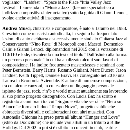
vogliamo”, “Labfest”, “Space is the Place “Itria Valley Jazz
festival”. Laureanda in “Musica Jazz” (biennio specialistico a
indirizzo compositivo-interpretativo) sotto la guida di Gianni Lenoci,
svolge anche attività di insegnamento.
Andrea Musci,
chitarrista e compositore, è nato a Taranto nel 1983.
Cresciuto come musicista autodidatta, in seguito ha frequentato
lezioni di canto e chitarra e successivamente studiato Chitarra Jazz al
Conservatorio “Nino Rota” di Monopoli con i Maestri Domenico
Caliri e Gianni Lenoci, diplomandosi nel 2015 con la votazione di
110/110 e lode, discutendo una tesi dal titolo “Dall’istinto alla forma:
un percorso personale” in cui ha analizzato alcuni suoi lavori di
composizione. Ha inoltre frequentato masterclasses e seminari con:
Peter Bernstein, Barry Harris, Rosario Giuliani, Marc Ducret, Jason
Lindner, Keith Tippett, Daniele Bravi. Ha conseguito nel 2010 una
Laurea in Economia Aziendale. È autore di numerose composizioni,
tra cui alcune canzoni, in cui esplora un linguaggio personale
ispirato da jazz, rock, r’n’b e world music; attualmente sta lavorando
al suo primo progetto discografico. Con Lucia Bax ha scritto e
registrato alcuni brani tra cui “Sogno e vita che verrà” e “Nero su
Bianco” e formato il duo “Tempo Novo”, progetto stabile che
abbraccia diversi stili e collaborazioni con altri musicisti. Con
Antonella Chionna ha preso parte all’album “Hunger and Love”
(edito da Dodicilune) che include vari artisti in un tributo a Billie
Holiday. Dal 2002 in poi si è esibito in concerti in club, teatri e