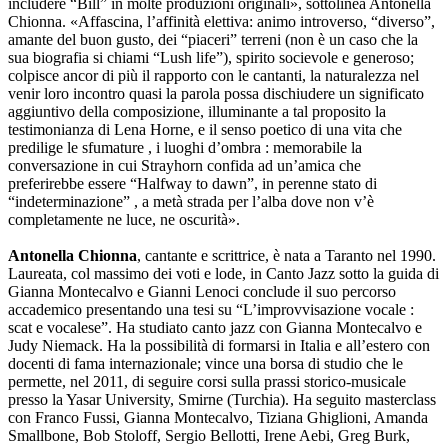
includere “Bill” in molte produzioni originali», sottolinea Antonella
Chionna. «Affascina, l’affinità elettiva: animo introverso, “diverso”,
amante del buon gusto, dei “piaceri” terreni (non è un caso che la
sua biografia si chiami “Lush life”), spirito socievole e generoso;
colpisce ancor di più il rapporto con le cantanti, la naturalezza nel
venir loro incontro quasi la parola possa dischiudere un significato
aggiuntivo della composizione, illuminante a tal proposito la
testimonianza di Lena Horne, e il senso poetico di una vita che
predilige le sfumature , i luoghi d’ombra : memorabile la
conversazione in cui Strayhorn confida ad un’amica che
preferirebbe essere “Halfway to dawn”, in perenne stato di
“indeterminazione” , a metà strada per l’alba dove non v’è
completamente ne luce, ne oscurità».
Antonella Chionna
, cantante e scrittrice, è nata a Taranto nel 1990.
Laureata, col massimo dei voti e lode, in Canto Jazz sotto la guida di
Gianna Montecalvo e Gianni Lenoci conclude il suo percorso
accademico presentando una tesi su “L’improvvisazione vocale :
scat e vocalese”. Ha studiato canto jazz con Gianna Montecalvo e
Judy Niemack. Ha la possibilità di formarsi in Italia e all’estero con
docenti di fama internazionale; vince una borsa di studio che le
permette, nel 2011, di seguire corsi sulla prassi storico-musicale
presso la Yasar University, Smirne (Turchia). Ha seguito masterclass
con Franco Fussi, Gianna Montecalvo, Tiziana Ghiglioni, Amanda
Smallbone, Bob Stoloff, Sergio Bellotti, Irene Aebi, Greg Burk,