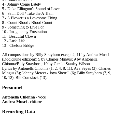
4 - Johnny Come Lately
5 - Duke Ellington's Sound of Love
6 - Satin Doll / Take the A Train
7 - A Flower is a Lovesome Thing
8 - Count Blood / Blood Count
9 - Something to Live For
10 - Imagine my Frustration
11 - Beautiful Clown
12 - Lush Life
13 - Chelsea Bridge
All compositions by Billy Strayhorn except 2, 11 by Andrea Musci
(Dodicilune edizioni); 5 by Charles Mingus; 9 by Antonella
Chionna/Billy Strayhorn; 10 by Gerald Stanley Wilson.
Lyrics by Antonella Chionna (1, 2, 4, 8, 11); Ava Seyes (3); Charles
Mingus (5); Johnny Mercer - Joya Sherrill (6); Billy Strayhorn (7, 9,
10, 12); Bill Comstock (13).
Personnel
Antonella Chionna
- voce
Andrea Musci
- chitarre
Recording Data