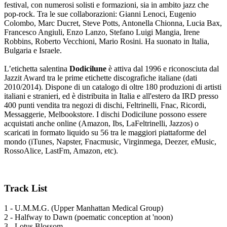
festival, con numerosi solisti e formazioni, sia in ambito jazz che
pop-rock. Tra le sue collaborazioni: Gianni Lenoci, Eugenio
Colombo, Marc Ducret, Steve Potts, Antonella Chionna, Lucia Bax,
Francesco Angiuli, Enzo Lanzo, Stefano Luigi Mangia, Irene
Robbins, Roberto Vecchioni, Mario Rosini. Ha suonato in Italia,
Bulgaria e Israele.
L’etichetta salentina
Dodicilune
è attiva dal 1996 e riconosciuta dal
Jazzit Award tra le prime etichette discografiche italiane (dati
2010/2014). Dispone di un catalogo di oltre 180 produzioni di artisti
italiani e stranieri, ed è distribuita in Italia e all'estero da IRD presso
400 punti vendita tra negozi di dischi, Feltrinelli, Fnac, Ricordi,
Messaggerie, Melbookstore. I dischi Dodicilune possono essere
acquistati anche online (Amazon, Ibs, LaFeltrinelli, Jazzos) o
scaricati in formato liquido su 56 tra le maggiori piattaforme del
mondo (iTunes, Napster, Fnacmusic, Virginmega, Deezer, eMusic,
RossoAlice, LastFm, Amazon, etc).
Track List
1 - U.M.M.G. (Upper Manhattan Medical Group)
2 - Halfway to Dawn (poematic conception at 'noon)
3 - Lotus Blossom