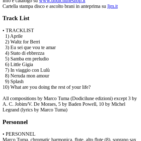
Info e catalogo su
www.dodiciluneshop.it
Cartella stampa disco e ascolto brani in anteprima su
Ijm.it
Track List
• TRACKLIST
1) Aprile
2) Waltz for Berri
3) Eu sei que vou te amar
4) Stato di ebbrezza
5) Samba em preludio
6) Little Gigia
7) In viaggio con Lulù
8) Neruda mon amour
9) Splash
10) What are you doing the rest of your life?
All compositions by Marco Tuma (Dodicilune edizioni) except 3 by
A. C. Jobim/V. De Moraes, 5 by Baden Powell, 10 by Michel
Legrand (lyrics by Marco Tuma)
Personnel
• PERSONNEL
Marco Tuma, chromatic harmonica, flute, alto flute (8), soprano sax