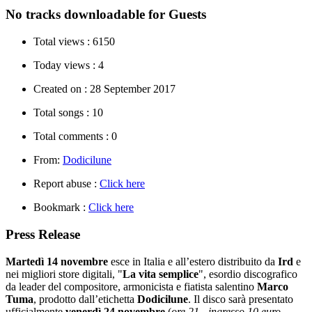
No tracks downloadable for Guests
Total views :
6150
Today views :
4
Created on :
28 September 2017
Total songs :
10
Total comments :
0
From:
Dodicilune
Report abuse :
Click here
Bookmark :
Click here
Press Release
Martedì 14 novembre
esce in Italia e all’estero distribuito da
Ird
e
nei migliori store digitali, "
La vita semplice
", esordio discografico
da leader del compositore,
armonicista e fiatista
salentino
Marco
Tuma
, prodotto dall’etichetta
Dodicilune
. Il disco sarà presentato
ufficialmente
venerdì 24 novembre
(
ore 21 - ingresso 10 euro