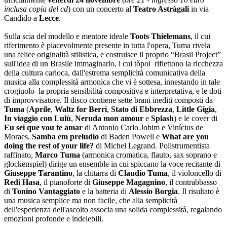
inclusa copia del cd
) con un concerto al
Teatro Astràgali
in via
Candido a
Lecce
.
Sulla scia del modello e mentore ideale
Toots Thielemans
, il cui
riferimento è piacevolmente presente in tutta l'opera, Tuma rivela
una felice originalità stilistica, e costruisce il proprio “Brasil Project”
sull'idea di un Brasile immaginario, i cui tòpoi riflettono la ricchezza
della cultura carioca, dall'estrema semplicità comunicativa della
musica alla complessità armonica che vi è sottesa, innestando in tale
crogiuolo la propria sensibilità compositiva e interpretativa, e le doti
di improvvisatore.
Il disco contiene sette brani inediti composti da
Tuma
(
Aprile
,
Waltz for Berri
,
Stato di Ebbrezza
,
Little Gigia
,
In viaggio con Lulù
,
Neruda mon amour
e
Splash
) e le cover di
Eu sei que vou te amar
di Antonio Carlo Jobim e Vinícius de
Moraes,
Samba em preludio
di Baden Powell e
What are you
doing the rest of your life?
di Michel Legrand. Polistrumentista
raffinato,
Marco Tuma
(armonica cromatica, flauto, sax soprano e
glockenspiel)
dirige un ensemble in cui spiccano la voce recitante di
Giuseppe Tarantino
, la chitarra di
Claudio Tuma
, il violoncello di
Redi Hasa
, il pianoforte di
Giuseppe Magagnino
, il contrabbasso
di
Tonino Vantaggiato
e la batteria di
Alessio Borgia
.
Il risultato è
una musica semplice ma non facile, che alla semplicità
dell'esperienza dell'ascolto associa una solida complessità, regalando
emozioni profonde e indelebili.