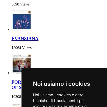
8890 Views
EVANSIANA
12064 Views
FORGOTTEN MATCHES. THE WORLDS
Noi usiamo i cookies
OF STEVE LACY (1934 - 2004)
Noi usiamo i cookies e altre
10308 Views
tecniche di tracciamento per
migliorare la tua esperienza di