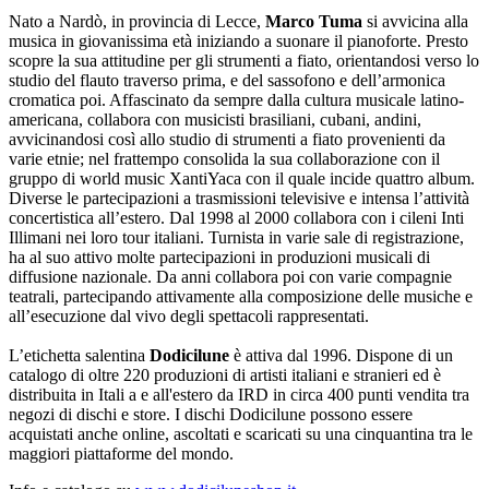
Nato a Nardò, in provincia di Lecce,
Marco Tuma
si avvicina alla
musica in giovanissima età iniziando a suonare il pianoforte. Presto
scopre la sua attitudine per gli strumenti a fiato, orientandosi verso lo
studio del flauto traverso prima, e del sassofono e dell’armonica
cromatica poi. Affascinato da sempre dalla cultura musicale latino-
americana, collabora con musicisti brasiliani, cubani, andini,
avvicinandosi così allo studio di strumenti a fiato provenienti da
varie etnie; nel frattempo consolida la sua collaborazione con il
gruppo di world music XantiYaca con il quale incide quattro album.
Diverse le partecipazioni a trasmissioni televisive e intensa l’attività
concertistica all’estero. Dal 1998 al 2000 collabora con i cileni Inti
Illimani nei loro tour italiani. Turnista in varie sale di registrazione,
ha al suo attivo molte partecipazioni in produzioni musicali di
diffusione nazionale. Da anni collabora poi con varie compagnie
teatrali, partecipando attivamente alla composizione delle musiche e
all’esecuzione dal vivo degli spettacoli rappresentati.
L’etichetta salentina
Dodicilune
è attiva dal 1996. Dispone di un
catalogo di oltre 220 produzioni di artisti italiani e stranieri ed è
distribuita in Itali a e all'estero da IRD in circa 400 punti vendita tra
negozi di dischi e store. I dischi Dodicilune possono essere
acquistati anche online, ascoltati e scaricati su una cinquantina tra le
maggiori piattaforme del mondo.