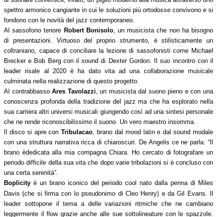
spettro armonico cangiante in cui le soluzioni più ortodosse convivono e si
fondono con le novità del jazz contemporaneo.
Al sassofono tenore
Robert Bonisolo
, un musicista che non ha bisogno
di presentazioni. Virtuoso del proprio strumento, è stilisticamente un
coltraniano, capace di conciliare la lezione di sassofonisti come Michael
Brecker e Bob Berg con il sound di Dexter Gordon. Il suo incontro con il
leader risale al 2020 è ha dato vita ad una collaborazione musicale
culminata nella realizzazione di questo progetto.
Al contrabbasso
Ares Tavolazzi
, un musicista dal suono pieno e con una
conoscenza profonda della tradizione del jazz ma che ha esplorato nella
sua carriera altri universi musicali giungendo così ad una sintesi personale
che ne rende riconoscibilissimo il suono. Un vero maestro insomma.
Il disco si apre con
Tribulacao
, brano dal mood latin e dal sound modale
con una struttura narrativa ricca di chiaroscuri. De Angelis ce ne parla: “Il
brano èdedicata alla mia compagna Chiara. Ho cercato di fotografare un
periodo difficile della sua vita che dopo varie tribolazioni si è concluso con
una certa serenità”.
Boplicity
è un brano iconico del periodo cool nato dalla penna di Miles
Davis (che si firma con lo pseudonimo di Cleo Henry) e da Gil Evans. Il
leader sottopone il tema a delle variazioni ritmiche che ne cambiano
leggermente il flow grazie anche alle sue sottolineature con le spazzole.