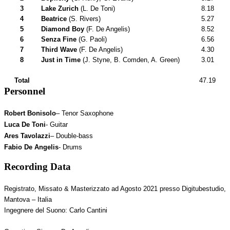
3
Lake Zurich
(L. De Toni)
8.18
4
Beatrice
(S. Rivers)
5.27
5
Diamond Boy
(F. De Angelis)
8.52
6
Senza Fine
(G. Paoli)
6.56
7
Third Wave
(F. De Angelis)
4.30
8
Just in Time
(J. Styne, B. Comden, A. Green)
3.01
Total
47.19
Personnel
Robert Bonisolo
– Tenor Saxophone
Luca De Toni
- Guitar
Ares Tavolazzi
– Double-bass
Fabio De Angelis
- Drums
Recording Data
Registrato, Missato & Masterizzato ad Agosto 2021 presso Digitubestudio,
Mantova – Italia
Ingegnere del Suono: Carlo Cantini