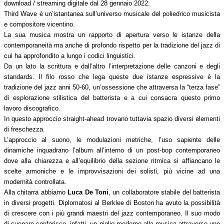
download / streaming digitale dal 28 gennaio 2022.
Third Wave è un’istantanea sull’universo musicale del poliedrico musicista
e compositore vicentino.
La sua musica mostra un rapporto di apertura verso le istanze della
contemporaneità ma anche di profondo rispetto per la tradizione del jazz di
cui ha approfondito a lungo i codici linguistici.
Da un lato la scrittura e dall’altro l’interpretazione delle canzoni e degli
standards. Il filo rosso che lega queste due istanze espressive è la
tradizione del jazz anni 50-60, un’ossessione che attraversa la “terza fase”
di esplorazione stilistica del batterista e a cui consacra questo primo
lavoro discografico.
In questo approccio straight-ahead trovano tuttavia spazio diversi elementi
di freschezza.
L’approccio al suono, le modulazioni metriche, l’uso sapiente delle
dinamiche inquadrano l’album all’interno di un post-bop contemporaneo
dove alla chiarezza e all’equilibrio della sezione ritmica si affiancano le
scelte armoniche e le improvvisazioni dei solisti, più vicine ad una
modernità controllata.
Alla chitarra abbiamo
Luca De Toni
, un collaboratore stabile del batterista
in diversi progetti. Diplomatosi al Berklee di Boston ha avuto la possibilità
di crescere con i più grandi maestri del jazz contemporaneo. Il suo modo
di suonare conferisce, infatti, un piglio moderno alla musica attraverso uno