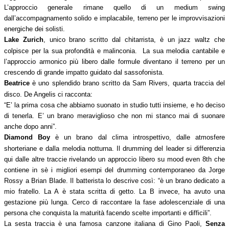
L’approccio generale rimane quello di un medium swing
dall’accompagnamento solido e implacabile, terreno per le improvvisazioni
energiche dei solisti.
Lake Zurich
, unico brano scritto dal chitarrista, è un jazz waltz che
colpisce per la sua profondità e malinconia. La sua melodia cantabile e
l’approccio armonico più libero dalle formule diventano il terreno per un
crescendo di grande impatto guidato dal sassofonista.
Beatrice
è uno splendido brano scritto da Sam Rivers, quarta traccia del
disco. De Angelis ci racconta:
“E’ la prima cosa che abbiamo suonato in studio tutti insieme, e ho deciso
di tenerla. E’ un brano meraviglioso che non mi stanco mai di suonare
anche dopo anni”.
Diamond Boy
è un brano dal clima introspettivo, dalle atmosfere
shorteriane e dalla melodia notturna. Il drumming del leader si differenzia
qui dalle altre traccie rivelando un approccio libero su mood even 8th che
contiene in sè i migliori esempi del drumming contemporaneo da Jorge
Rossy a Brian Blade.
Il batterista lo descrive così: “è un brano dedicato a
mio fratello. La A è stata scritta di getto. La B invece, ha avuto una
gestazione più lunga. Cerco di raccontare la fase adolescenziale di una
persona che conquista la maturità facendo scelte importanti e difficili”.
La sesta traccia è una famosa canzone italiana di Gino Paoli,
Senza