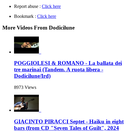
Report abuse :
Click here
Bookmark :
Click here
More Videos From Dodicilune
POGGIOLESI & ROMANO - La ballata dei
tre marinai (Tandem. A ruota libera -
Dodicilune/Ird)
8973 Views
GIACINTO PIRACCI Septet - Haiku in eight
bars (from CD "Seven Tales of Guilt", 2024