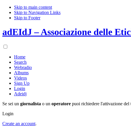
Skip to main content
Skip to Navigation Links
Skip to Footer
adEIdJ – Associazione delle Etic
Home
Search
Webradio
Albums
Videos
Sign Up
Login
Adeidj
Se sei un
giornalista
o un
operatore
puoi richiedere l'attivazione del 
Login
Create an account
.