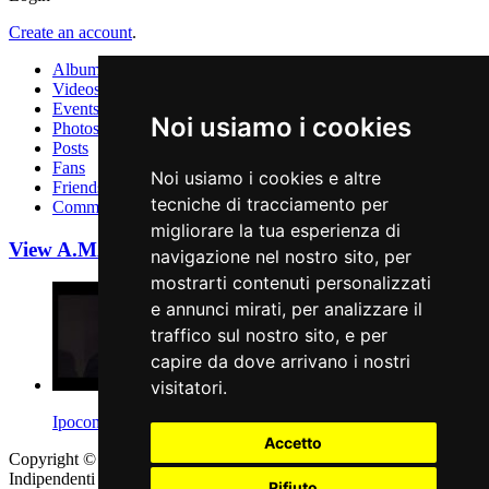
Create an account
.
Albums
Videos
Events
Noi usiamo i cookies
Photos
Posts
Fans
Noi usiamo i cookies e altre
Friends
tecniche di tracciamento per
Comments
migliorare la tua esperienza di
View A.MA Records A.MA Edizioni Profile
Videos
navigazione nel nostro sito, per
mostrarti contenuti personalizzati
e annunci mirati, per analizzare il
traffico sul nostro sito, e per
capire da dove arrivano i nostri
visitatori.
Ipocontrio "Day Dreamer" ..
Accetto
Copyright © 2011 - 2026 adEIdJ - Associazione delle Etichette
Indipendenti di Jazz. All Rights Reserved.
Rifiuto