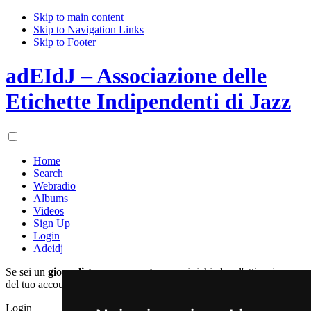
Skip to main content
Skip to Navigation Links
Skip to Footer
adEIdJ – Associazione delle
Etichette Indipendenti di Jazz
Home
Search
Webradio
Albums
Videos
Sign Up
Login
Adeidj
Se sei un
giornalista
o un
operatore
puoi richiedere l'attivazione
del tuo account registrandoti qui:
Login