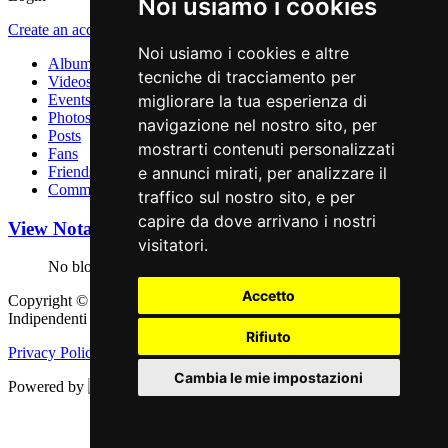
Noi usiamo i cookies
Create an account
.
Noi usiamo i cookies e altre
Albums
tecniche di tracciamento per
Videos
Events
migliorare la tua esperienza di
Photos
navigazione nel nostro sito, per
Posts
mostrarti contenuti personalizzati
Fans
Friends
e annunci mirati, per analizzare il
Comments
traffico sul nostro sito, e per
capire da dove arrivano i nostri
View Notami Jazz Profile
Posts
visitatori.
No blogs are posted
Accetto
Copyright © 2011 - 2026 adEIdJ - Associazione delle Etichette
Indipendenti di Jazz. All Rights Reserved.
Rifiuto
Privacy Policy
|
Cookie Policy
Cambia le mie impostazioni
Powered by
Web Engine
Aggiorna le preferenze dei cookies