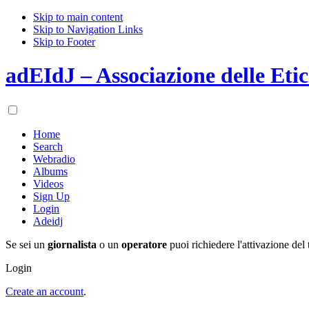
Skip to main content
Skip to Navigation Links
Skip to Footer
adEIdJ – Associazione delle Etic
Home
Search
Webradio
Albums
Videos
Sign Up
Login
Adeidj
Se sei un
giornalista
o un
operatore
puoi richiedere l'attivazione del 
Login
Create an account
.