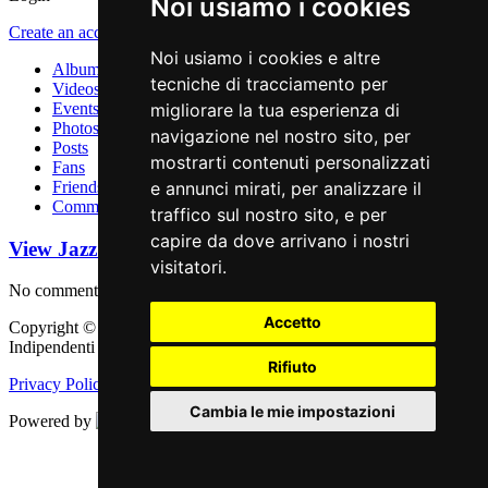
Noi usiamo i cookies
Create an account
.
Noi usiamo i cookies e altre
Albums
tecniche di tracciamento per
Videos
Events
migliorare la tua esperienza di
Photos
navigazione nel nostro sito, per
Posts
mostrarti contenuti personalizzati
Fans
Friends
e annunci mirati, per analizzare il
Comments
traffico sul nostro sito, e per
capire da dove arrivano i nostri
View Jazz Engine Profile
Comments
visitatori.
No comments are posted
Accetto
Copyright © 2011 - 2026 adEIdJ - Associazione delle Etichette
Indipendenti di Jazz. All Rights Reserved.
Rifiuto
Privacy Policy
|
Cookie Policy
Cambia le mie impostazioni
Powered by
Web Engine
Aggiorna le preferenze dei cookies