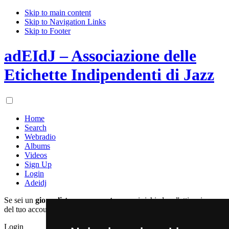
Skip to main content
Skip to Navigation Links
Skip to Footer
adEIdJ – Associazione delle
Etichette Indipendenti di Jazz
Home
Search
Webradio
Albums
Videos
Sign Up
Login
Adeidj
Se sei un
giornalista
o un
operatore
puoi richiedere l'attivazione
del tuo account registrandoti qui:
Login