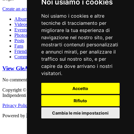
Noi usiamo i cookies
Create an account
.
Noi usiamo i cookies e altre
Albums
tecniche di tracciamento per
Videos
Events
migliorare la tua esperienza di
Photos
navigazione nel nostro sito, per
Posts
mostrarti contenuti personalizzati
Fans
Friends
e annunci mirati, per analizzare il
Comments
traffico sul nostro sito, e per
capire da dove arrivano i nostri
View GleAM Records Profile
Comments
visitatori.
No comments are posted
Accetto
Copyright © 2011 - 2026 adEIdJ - Associazione delle Etichette
Indipendenti di Jazz. All Rights Reserved.
Rifiuto
Privacy Policy
|
Cookie Policy
Cambia le mie impostazioni
Powered by
Web Engine
Aggiorna le preferenze dei cookies