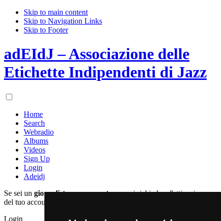
Skip to main content
Skip to Navigation Links
Skip to Footer
adEIdJ – Associazione delle
Etichette Indipendenti di Jazz
Home
Search
Webradio
Albums
Videos
Sign Up
Login
Adeidj
Se sei un
giornalista
o un
operatore
puoi richiedere l'attivazione
del tuo account registrandoti qui:
Login