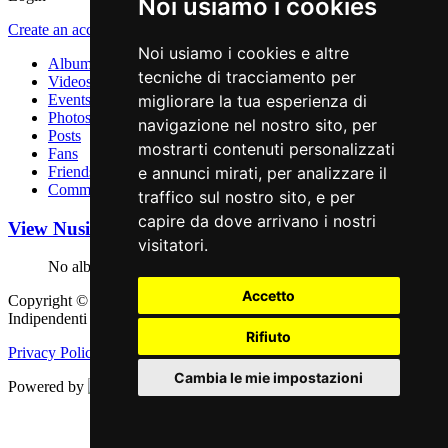
Noi usiamo i cookies
Create an account
.
Noi usiamo i cookies e altre
Albums
tecniche di tracciamento per
Videos
Events
migliorare la tua esperienza di
Photos
navigazione nel nostro sito, per
Posts
mostrarti contenuti personalizzati
Fans
Friends
e annunci mirati, per analizzare il
Comments
traffico sul nostro sito, e per
capire da dove arrivano i nostri
View Nusica Org Profile
Album
visitatori.
No albums for this user
Accetto
Copyright © 2011 - 2026 adEIdJ - Associazione delle Etichette
Indipendenti di Jazz. All Rights Reserved.
Rifiuto
Privacy Policy
|
Cookie Policy
Cambia le mie impostazioni
Powered by
Web Engine
Aggiorna le preferenze dei cookies