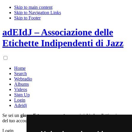
Skip to main content
Skip to Navigation Links
Skip to Footer
adEIdJ – Associazione delle
Etichette Indipendenti di Jazz
Home
Search
Webradio
Albums
Videos
Sign Up
Login
Adeidj
Se sei un
giornalista
o un
operatore
puoi richiedere l'attivazione
del tuo account registrandoti qui:
Login