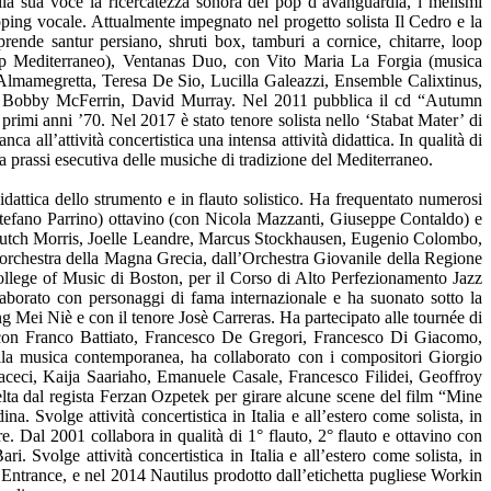
lla sua voce la ricercatezza sonora del pop d’avanguardia, i melismi
oping vocale. Attualmente impegnato nel progetto solista Il Cedro e la
rende santur persiano, shruti box, tamburi a cornice, chitarre, loop
op Mediterraneo), Ventanas Duo, con Vito Maria La Forgia (musica
Almamegretta, Teresa De Sio, Lucilla Galeazzi, Ensemble Calixtinus,
, Bobby McFerrin, David Murray. Nel 2011 pubblica il cd “Autumn
i primi anni ’70. Nel 2017 è stato tenore solista nello ‘Stabat Mater’ di
all’attività concertistica una intensa attività didattica. In qualità di
rassi esecutiva delle musiche di tradizione del Mediterraneo.
Didattica dello strumento e in flauto solistico. Ha frequentato numerosi
 Stefano Parrino) ottavino (con Nicola Mazzanti, Giuseppe Contaldo) e
 Butch Morris, Joelle Leandre, Marcus Stockhausen, Eugenio Colombo,
ll’orchestra della Magna Grecia, dall’Orchestra Giovanile della Regione
College of Music di Boston, per il Corso di Alto Perfezionamento Jazz
laborato con personaggi di fama internazionale e ha suonato sotto la
g Mei Niè e con il tenore Josè Carreras. Ha partecipato alle tournée di
 con Franco Battiato, Francesco De Gregori, Francesco Di Giacomo,
la musica contemporanea, ha collaborato con i compositori Giorgio
aceci, Kaija Saariaho, Emanuele Casale, Francesco Filidei, Geoffroy
a dal regista Ferzan Ozpetek per girare alcune scene del film “Mine
Svolge attività concertistica in Italia e all’estero come solista, in
. Dal 2001 collabora in qualità di 1° flauto, 2° flauto e ottavino con
 Svolge attività concertistica in Italia e all’estero come solista, in
 Entrance, e nel 2014 Nautilus prodotto dall’etichetta pugliese Workin