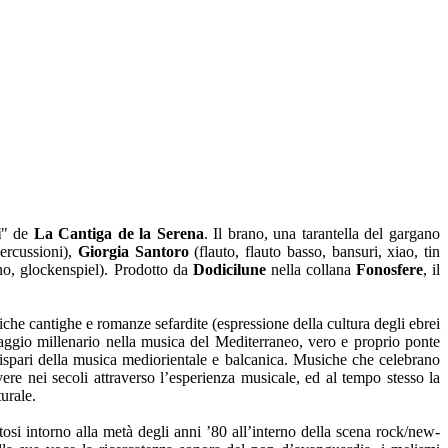
i
" de
La Cantiga de la Serena
. Il brano, una tarantella del gargano
percussioni),
Giorgia Santoro
(flauto, flauto basso, bansuri, xiao, tin
no, glockenspiel). Prodotto da
Dodicilune
nella collana
Fonosfere
, il
iche cantighe e romanze sefardite (espressione della cultura degli ebrei
iaggio millenario nella musica del Mediterraneo, vero e proprio ponte
i dispari della musica mediorientale e balcanica. Musiche che celebrano
e nei secoli attraverso l’esperienza musicale, ed al tempo stesso la
urale.
atosi intorno alla metà degli anni ’80 all’interno della scena rock/new-