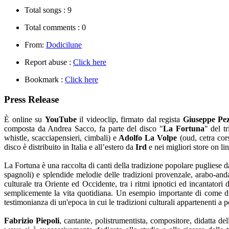
Total songs :
9
Total comments :
0
From:
Dodicilune
Report abuse :
Click here
Bookmark :
Click here
Press Release
È online su
YouTube
il videoclip, firmato dal regista
Giuseppe Pe
composta da Andrea Sacco, fa parte del disco "
La Fortuna
" del t
whistle, scacciapensieri, cimbali) e
Adolfo La Volpe
(oud, cetra cor
disco è distribuito in Italia e all’estero da
Ird
e nei migliori store on li
La Fortuna è una raccolta di canti della tradizione popolare pugliese d
spagnoli) e splendide melodie delle tradizioni provenzale, arabo-and
culturale tra Oriente ed Occidente, tra i ritmi ipnotici ed incantator
semplicemente la vita quotidiana. Un esempio importante di come div
testimonianza di un'epoca in cui le tradizioni culturali appartenenti a
Fabrizio Piepoli
, cantante, polistrumentista, compositore, didatta de