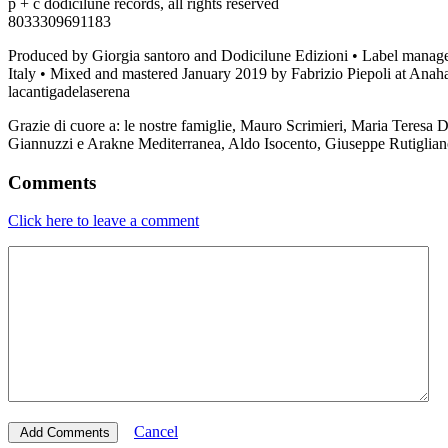
p + c dodicilune records, all rights reserved
8033309691183
Produced by Giorgia santoro and Dodicilune Edizioni • Label manage
Italy • Mixed and mastered January 2019 by Fabrizio Piepoli at Anah
lacantigadelaserena
Grazie di cuore a: le nostre famiglie, Mauro Scrimieri, Maria Teres
Giannuzzi e Arakne Mediterranea, Aldo Isocento, Giuseppe Rutigliano
Comments
Click here to leave a comment
Cancel