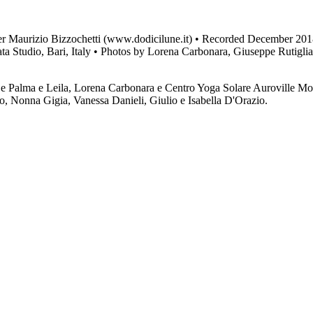
r Maurizio Bizzochetti (www.dodicilune.it) • Recorded December 2018 
ata Studio, Bari, Italy • Photos by Lorena Carbonara, Giuseppe Rutigl
a De Palma e Leila, Lorena Carbonara e Centro Yoga Solare Auroville M
, Nonna Gigia, Vanessa Danieli, Giulio e Isabella D'Orazio.