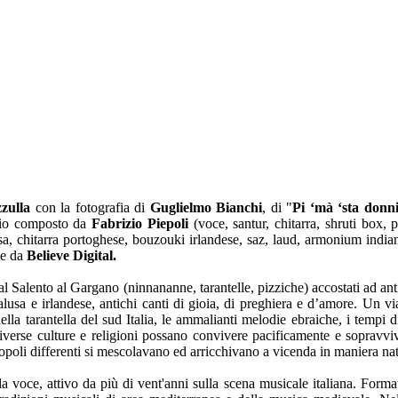
zzulla
con la fotografia di
Guglielmo Bianchi
, di "
Pi ‘mà ‘sta donn
rio composto da
Fabrizio Piepoli
(voce, santur, chitarra, shruti box, 
sa, chitarra portoghese, bouzouki irlandese, saz, laud, armonium india
ne da
Believe Digital.
al Salento al Gargano (ninnananne, tarantelle, pizziche) accostati ad ant
alusa e irlandese, antichi canti di gioia, di preghiera e d’amore. Un v
i della tarantella del sud Italia, le ammalianti melodie ebraiche, i temp
erse culture e religioni possano convivere pacificamente e sopravviver
 popoli differenti si mescolavano ed arricchivano a vicenda in maniera nat
lla voce, attivo da più di vent'anni sulla scena musicale italiana. Form