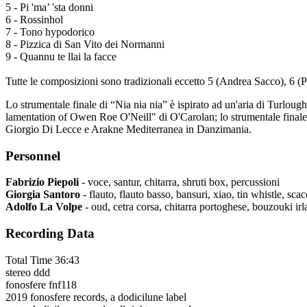
5 - Pi 'ma’ 'sta donni
6 - Rossinhol
7 - Tono hypodorico
8 - Pizzica di San Vito dei Normanni
9 - Quannu te llai la facce
Tutte le composizioni sono tradizionali eccetto 5 (Andrea Sacco), 6 (
Lo strumentale finale di “Nia nia nia” è ispirato ad un'aria di Turloug
lamentation of Owen Roe O'Neill" di O'Carolan; lo strumentale finale 
Giorgio Di Lecce e Arakne Mediterranea in Danzimania.
Personnel
Fabrizio Piepoli
- voce, santur, chitarra, shruti box, percussioni
Giorgia Santoro
- flauto, flauto basso, bansuri, xiao, tin whistle, sca
Adolfo La Volpe
- oud, cetra corsa, chitarra portoghese, bouzouki ir
Recording Data
Total Time 36:43
stereo ddd
fonosfere fnf118
2019 fonosfere records, a dodicilune label