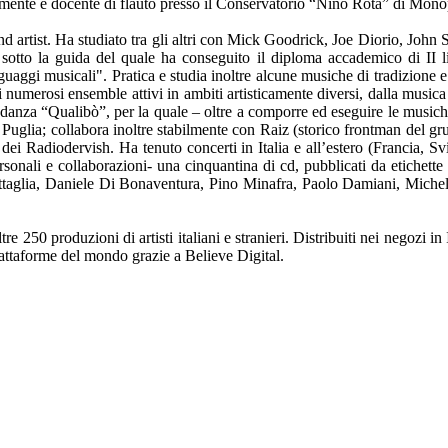
lmente è docente di flauto presso il Conservatorio “Nino Rota” di Mono
nd artist. Ha studiato tra gli altri con Mick Goodrick, Joe Diorio, Joh
o la guida del quale ha conseguito il diploma accademico di II live
uaggi musicali". Pratica e studia inoltre alcune musiche di tradizione e 
numerosi ensemble attivi in ambiti artisticamente diversi, dalla musica 
 danza “Qualibò”, per la quale – oltre a comporre ed eseguire le musiche
Puglia; collabora inoltre stabilmente con Raiz (storico frontman del gr
se dei Radiodervish. Ha tenuto concerti in Italia e all’estero (Francia, 
sonali e collaborazioni- una cinquantina di cd, pubblicati da etichette d
ttaglia, Daniele Di Bonaventura, Pino Minafra, Paolo Damiani, Miche
re 250 produzioni di artisti italiani e stranieri. Distribuiti nei negozi in
piattaforme del mondo grazie a Believe Digital.