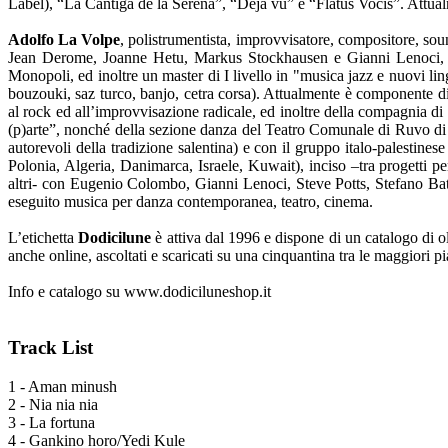
Label), “La Cantiga de la Serena”, “Déjà vu” e “Flatus Vocis”. Attua
Adolfo La Volpe
, polistrumentista, improvvisatore, compositore, sou
Jean Derome, Joanne Hetu, Markus Stockhausen e Gianni Lenoci, sott
Monopoli, ed inoltre un master di I livello in "musica jazz e nuovi ling
bouzouki, saz turco, banjo, cetra corsa). Attualmente è componente di 
al rock ed all’improvvisazione radicale, ed inoltre della compagnia di
(p)arte”, nonché della sezione danza del Teatro Comunale di Ruvo di 
autorevoli della tradizione salentina) e con il gruppo italo-palestine
Polonia, Algeria, Danimarca, Israele, Kuwait), inciso –tra progetti per
altri- con Eugenio Colombo, Gianni Lenoci, Steve Potts, Stefano Ba
eseguito musica per danza contemporanea, teatro, cinema.
L’etichetta
Dodicilune
è attiva dal 1996 e dispone di un catalogo di olt
anche online, ascoltati e scaricati su una cinquantina tra le maggiori 
Info e catalogo su www.dodiciluneshop.it
Track List
1 - Aman minush
2 - Nia nia nia
3 - La fortuna
4 - Gankino horo/Yedi Kule