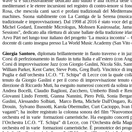
wave si è successivamente dedicato allo studio e alla ricerca delle
mediterranei e le eteree incursioni nel registro di contro-tenore si 
Rosa, che mescola canti sacri e profani tradizionali del Mediterran
machines. Suona stabilmente con La Cantiga de la Serena (musica
tradizionale e improvvisazione). Dal 1998 al 2016 è stato voce del
Michel Godard, Ensemble Micrologus, Mohssen Kasirossafar, Jama
Sessions”, dedicato alla rilettura di alcune ballate della tradizione ir
Arvo Pärt nel lungo tour italiano del progetto ‘La musica incontra’ – C
docente di canto insegna presso La World Music Academy (San Vito de
Giorgia Santoro
, diplomata brillantemente in flauto traverso e in ja
Corsi di perfezionamento in flauto in tutta Italia e all’estero (con
Corsi di improvvisazione Jazz (con Giorgio Gaslini, Nicola Silo, S
William Parker, Kent Carter, Steve Potts, Greg Burl). Vincitrice di im
Puglia e dall’orchestra I.C.O. “T. Schipa” di Lecce con la quale col
tenuto da Giorgio Gaslini e per il corso di improvvisazione tenuto 
direzione di Riccardo Muti, ha eseguito numerosi concerti da solista i
Andrea Bocelli, Claudio Baglioni, Zucchero, Umberto Bindi e Rena
Giovanni Lindo Ferretti, Gianna Nannini, Piero Pelù, Sonia Berga
Gaslini, Alessandro Solbiati, Marco Betta, Michele Dall'Ongaro, Ra
Drouin, Sylvano Bussotti, Karola Obermuller, Curt Cacioppo, Ivan F
vaganti”; ha inoltre registrato la colonna sonora del film “Nuovomon
orchestra ed in varie formazioni cameristiche. Ha eseguito concerti p
l’Orchestra I.C.O. “T. Schipa” di Lecce, con l’Orchestra della Magna 
orchestra ed in varie formazioni cameristiche. È promotrice dei proge