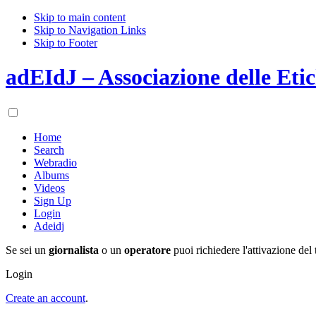
Skip to main content
Skip to Navigation Links
Skip to Footer
adEIdJ – Associazione delle Etic
Home
Search
Webradio
Albums
Videos
Sign Up
Login
Adeidj
Se sei un
giornalista
o un
operatore
puoi richiedere l'attivazione del 
Login
Create an account
.