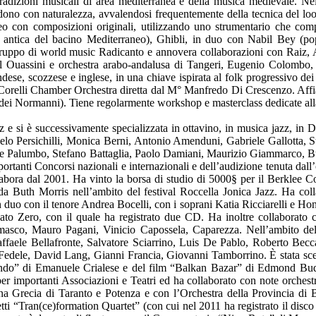
 tradizioni musicali di area mediterranea e della musica medievale. Ne
fondono con naturalezza, avvalendosi frequentemente della tecnica del lo
eo con composizioni originali, utilizzando uno strumentario che comp
 antica del bacino Mediterraneo), Ghibli, in duo con Nabil Bey (p
 gruppo di world music Radicanto e annovera collaborazioni con Raiz, 
l Ouassini e orchestra arabo-andalusa di Tangeri, Eugenio Colombo
landese, scozzese e inglese, in una chiave ispirata al folk progressivo de
orelli Chamber Orchestra diretta dal M° Manfredo Di Crescenzo. Affianca 
i Normanni). Tiene regolarmente workshop e masterclass dedicate alla p
zz e si è successivamente specializzata in ottavino, in musica jazz, in 
 Angelo Persichilli, Monica Berni, Antonio Amenduni, Gabriele Gallotta,
ante Palumbo, Stefano Battaglia, Paolo Damiani, Maurizio Giammarco,
portanti Concorsi nazionali e internazionali e dell’audizione tenuta da
labora dal 2001. Ha vinto la borsa di studio di 5000§ per il Berklee 
da Buth Morris nell’ambito del festival Roccella Jonica Jazz. Ha col
n duo con il tenore Andrea Bocelli, con i soprani Katia Ricciarelli e Hon
to Zero, con il quale ha registrato due CD. Ha inoltre collaborato
masco, Mauro Pagani, Vinicio Capossela, Caparezza. Nell’ambito del
ffaele Bellafronte, Salvatore Sciarrino, Luis De Pablo, Roberto Becc
edele, David Lang, Gianni Francia, Giovanni Tamborrino. È stata scelt
do” di Emanuele Crialese e del film “Balkan Bazar” di Edmond Budina. 
er importanti Associazioni e Teatri ed ha collaborato con note orchestre
Grecia di Taranto e Potenza e con l’Orchestra della Provincia di Bari.
tti “Tran(ce)formation Quartet” (con cui nel 2011 ha registrato il disco