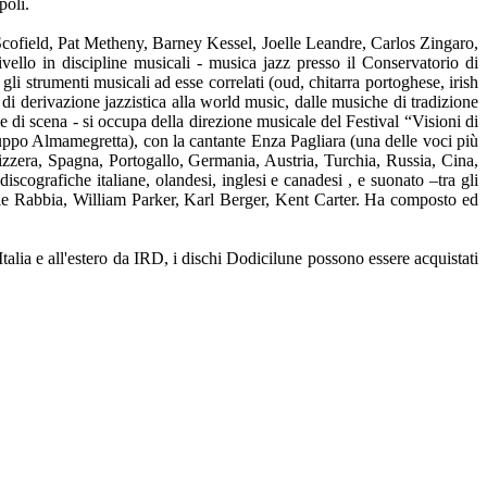
poli.
n Scofield, Pat Metheny, Barney Kessel, Joelle Leandre, Carlos Zingaro,
llo in discipline musicali - musica jazz presso il Conservatorio di
gli strumenti musicali ad esse correlati (oud, chitarra portoghese, irish
di derivazione jazzistica alla world music, dalle musiche di tradizione
 di scena - si occupa della direzione musicale del Festival “Visioni di
uppo Almamegretta), con la cantante Enza Pagliara (una delle voci più
Svizzera, Spagna, Portogallo, Germania, Austria, Turchia, Russia, Cina,
iscografiche italiane, olandesi, inglesi e canadesi , e suonato –tra gli
le Rabbia, William Parker, Karl Berger, Kent Carter. Ha composto ed
 Italia e all'estero da IRD, i dischi Dodicilune possono essere acquistati