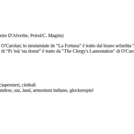
Peire D'Alverhe, Peirol/C. Magrin)
h O'Carolan; lo strumentale de “La Fortuna” è tratto dal brano sefardita 
di “Pi 'mà 'sta donni” è tratto da "The Clergy's Lamentation" di O'Carol
cciapensieri, cimbali
landese, saz, laud, armonium indiano, glockenspiel