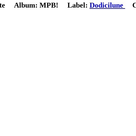
te
Album:
MPB!
Label:
Dodicilune
C