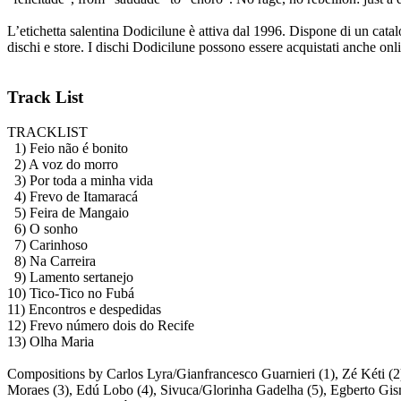
L’etichetta salentina Dodicilune è attiva dal 1996. Dispone di un catalogo
dischi e store. I dischi Dodicilune possono essere acquistati anche onli
Track List
TRACKLIST
1) Feio não é bonito
2) A voz do morro
3) Por toda a minha vida
4) Frevo de Itamaracá
5) Feira de Mangaio
6) O sonho
7) Carinhoso
8) Na Carreira
9) Lamento sertanejo
10) Tico-Tico no Fubá
11) Encontros e despedidas
12) Frevo número dois do Recife
13) Olha Maria
Compositions by Carlos Lyra/Gianfrancesco Guarnieri (1), Zé Kéti (2
Moraes (3), Edú Lobo (4), Sivuca/Glorinha Gadelha (5), Egberto Gism