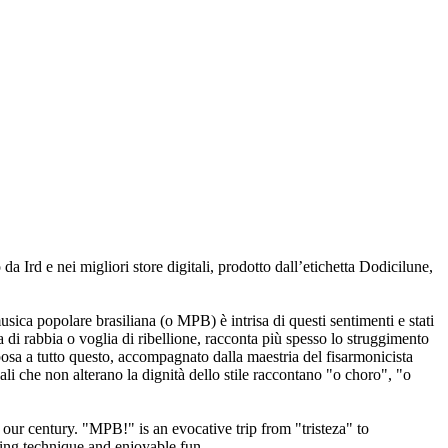
o da Ird e nei migliori store digitali, prodotto dall’etichetta Dodicilune,
usica popolare brasiliana (o MPB) è intrisa di questi sentimenti e stati
va di rabbia o voglia di ribellione, racconta più spesso lo struggimento
sposa a tutto questo, accompagnato dalla maestria del fisarmonicista
i che non alterano la dignità dello stile raccontano "o choro", "o
ur century. "MPB!" is an evocative trip from "tristeza" to
shing technique and enjoyable fun.