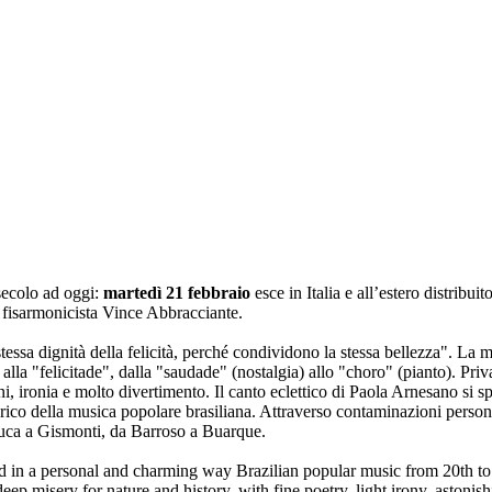
secolo ad oggi:
martedì 21 febbraio
esce in Italia e all’estero distribuit
 fisarmonicista Vince Abbracciante.
essa dignità della felicità, perché condividono la stessa bellezza". La m
 alla "felicitade", dalla "saudade" (nostalgia) allo "choro" (pianto). Pri
uni, ironia e molto divertimento. Il canto eclettico di Paola Arnesano si 
co della musica popolare brasiliana. Attraverso contaminazioni personal
uca a Gismonti, da Barroso a Buarque.
 in a personal and charming way Brazilian popular music from 20th to o
deep misery for nature and history, with fine poetry, light irony, astoni