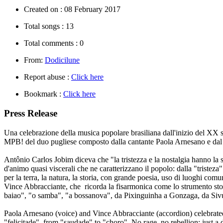
Created on :
08 February 2017
Total songs :
13
Total comments :
0
From:
Dodicilune
Report abuse :
Click here
Bookmark :
Click here
Press Release
Una celebrazione della musica popolare brasiliana dall'inizio del XX 
MPB! del duo pugliese composto dalla cantante Paola Arnesano e dal
Antônio Carlos Jobim diceva che "la tristezza e la nostalgia hanno la st
d'animo quasi viscerali che ne caratterizzano il popolo: dalla "tristeza"
per la terra, la natura, la storia, con grande poesia, uso di luoghi com
Vince Abbracciante, che ricorda la fisarmonica come lo strumento stori
baiao", "o samba", "a bossanova", da Pixinguinha a Gonzaga, da Siv
Paola Arnesano (voice) and Vince Abbracciante (accordion) celebrated
"felicitade", from "saudade" to "choro". No rage, no rebellion: just a 