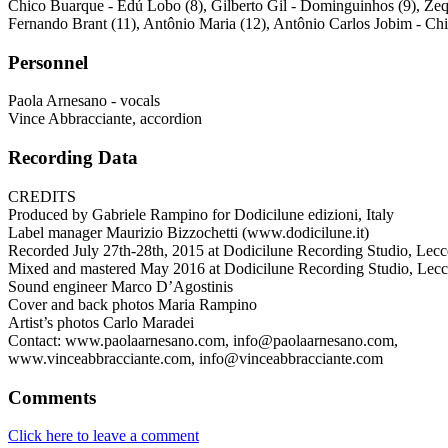
Chico Buarque - Edú Lobo (8), Gilberto Gil - Dominguinhos (9), Ze
Fernando Brant (11), Antônio Maria (12), Antônio Carlos Jobim - Ch
Personnel
Paola Arnesano - vocals
Vince Abbracciante, accordion
Recording Data
CREDITS
Produced by Gabriele Rampino for Dodicilune edizioni, Italy
Label manager Maurizio Bizzochetti (www.dodicilune.it)
Recorded July 27th-28th, 2015 at Dodicilune Recording Studio, Lecce
Mixed and mastered May 2016 at Dodicilune Recording Studio, Lecce
Sound engineer Marco D’Agostinis
Cover and back photos Maria Rampino
Artist’s photos Carlo Maradei
Contact: www.paolaarnesano.com, info@paolaarnesano.com,
www.vinceabbracciante.com, info@vinceabbracciante.com
Comments
Click here to leave a comment