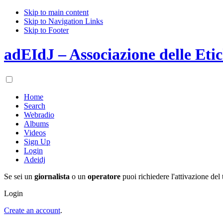
Skip to main content
Skip to Navigation Links
Skip to Footer
adEIdJ – Associazione delle Etic
Home
Search
Webradio
Albums
Videos
Sign Up
Login
Adeidj
Se sei un
giornalista
o un
operatore
puoi richiedere l'attivazione del 
Login
Create an account
.