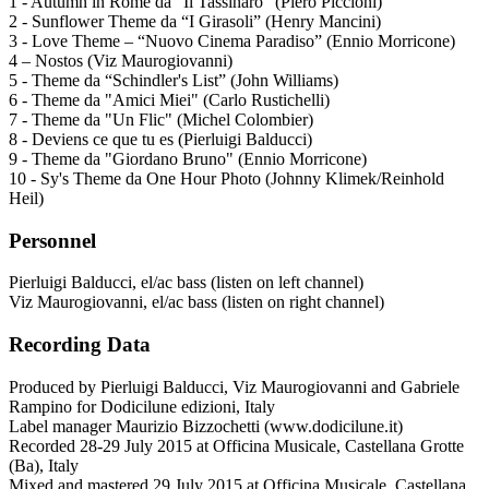
1 - Autumn in Rome da “Il Tassinaro” (Piero Piccioni)
2 - Sunflower Theme da “I Girasoli” (Henry Mancini)
3 - Love Theme – “Nuovo Cinema Paradiso” (Ennio Morricone)
4 – Nostos (Viz Maurogiovanni)
5 - Theme da “Schindler's List” (John Williams)
6 - Theme da "Amici Miei" (Carlo Rustichelli)
7 - Theme da "Un Flic" (Michel Colombier)
8 - Deviens ce que tu es (Pierluigi Balducci)
9 - Theme da "Giordano Bruno" (Ennio Morricone)
10 - Sy's Theme da One Hour Photo (Johnny Klimek/Reinhold
Heil)
Personnel
Pierluigi Balducci, el/ac bass (listen on left channel)
Viz Maurogiovanni, el/ac bass (listen on right channel)
Recording Data
Produced by Pierluigi Balducci, Viz Maurogiovanni and Gabriele
Rampino for Dodicilune edizioni, Italy
Label manager Maurizio Bizzochetti (www.dodicilune.it)
Recorded 28-29 July 2015 at Officina Musicale, Castellana Grotte
(Ba), Italy
Mixed and mastered 29 July 2015 at Officina Musicale, Castellana