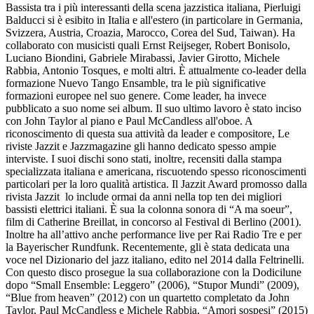
Bassista tra i più interessanti della scena jazzistica italiana, Pierluigi
Balducci si è esibito in Italia e all'estero (in particolare in Germania,
Svizzera, Austria, Croazia, Marocco, Corea del Sud, Taiwan). Ha
collaborato con musicisti quali Ernst Reijseger, Robert Bonisolo,
Luciano Biondini, Gabriele Mirabassi, Javier Girotto, Michele
Rabbia, Antonio Tosques, e molti altri. È attualmente co-leader della
formazione Nuevo Tango Ensamble, tra le più significative
formazioni europee nel suo genere. Come leader, ha invece
pubblicato a suo nome sei album. Il suo ultimo lavoro è stato inciso
con John Taylor al piano e Paul McCandless all'oboe. A
riconoscimento di questa sua attività da leader e compositore, Le
riviste Jazzit e Jazzmagazine gli hanno dedicato spesso ampie
interviste. I suoi dischi sono stati, inoltre, recensiti dalla stampa
specializzata italiana e americana, riscuotendo spesso riconoscimenti
particolari per la loro qualità artistica. Il Jazzit Award promosso dalla
rivista Jazzit lo include ormai da anni nella top ten dei migliori
bassisti elettrici italiani. È sua la colonna sonora di “A ma soeur”,
film di Catherine Breillat, in concorso al Festival di Berlino (2001).
Inoltre ha all’attivo anche performance live per Rai Radio Tre e per
la Bayerischer Rundfunk. Recentemente, gli è stata dedicata una
voce nel Dizionario del jazz italiano, edito nel 2014 dalla Feltrinelli.
Con questo disco prosegue la sua collaborazione con la Dodicilune
dopo “Small Ensemble: Leggero” (2006), “Stupor Mundi” (2009),
“Blue from heaven” (2012) con un quartetto completato da John
Taylor, Paul McCandless e Michele Rabbia, “Amori sospesi” (2015)