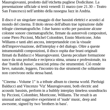
Maurogiovanni, prodotto dall’etichetta pugliese Dodicilune. La
presentazione ufficiale si terrà venerdì 11 marzo (ore 21.30 – Teatro
San Francesco) nell’ambito della rassegna Jazz in Andria.
Il disco è un singolare omaggio di due bassisti elettrici e acustici al
mondo del cinema. Il titolo stesso dell'album trae ispirazione dalle
trilogie cinematografiche. I due hanno scelto per passione alcune
colonne sonore cinematografiche, firmate da autorevoli compositori,
come Piero Piccioni, Michel Colombier, Ennio Morricone, John
Williams e tanti altri ancora, interpretandole con la visuale
dell'improvvisazione, dell'interplay e del dialogo. Oltre a queste
intramontabili composizioni, il disco ospita due brani originali
firmati da Balducci e Maurogiovanni. Questa peculiare formazione
nasce da una profonda e reciproca stima, umana e professionale, tra
due 'fratelli di basso', musicisti prima che strumentisti. Ciò rende
lieve, naturale, leggero, l'incontro tra due strumenti che solitamente
non convivono nella stessa band.
"Cinema - Volume 1" is a tribute album to cinema world. Pierluigi
Balducci and Vincenzo 'Viz' Maurogiovanni, both electric and
acoustic bassists, perform in a bubbly interplay timeless soundtracks
by Piccioni, Colombier, Morricone, Williams. The result is an
unusual and suggestive experiment of 'nude' music, deep and
awesome, signed by two 'brothers in bass'.