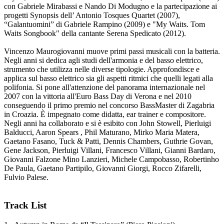
con Gabriele Mirabassi e Nando Di Modugno e la partecipazione ai
progetti Synopsis dell’ Antonio Tosques Quartet (2007),
“Galantuomini” di Gabriele Rampino (2009) e "My Waits. Tom
Waits Songbook" della cantante Serena Spedicato (2012).
Vincenzo Maurogiovanni muove primi passi musicali con la batteria.
Negli anni si dedica agli studi dell'armonia e del basso elettrico,
strumento che utilizza nelle diverse tipologie. Approfondisce e
applica sul basso elettrico sia gli aspetti ritmici che quelli legati alla
polifonia. Si pone all'attenzione del panorama internazionale nel
2007 con la vittoria all'Euro Bass Day di Verona e nel 2010
conseguendo il primo premio nel concorso BassMaster di Zagabria
in Croazia. È impegnato come didatta, ear trainer e compositore.
Negli anni ha collaborato e si è esibito con John Stowell, Pierluigi
Balducci, Aaron Spears , Phil Maturano, Mirko Maria Matera,
Gaetano Fasano, Tuck & Patti, Dennis Chambers, Guthrie Govan,
Gene Jackson, Pierluigi Villani, Francesco Villani, Gianni Bardaro,
Giovanni Falzone Mino Lanzieri, Michele Campobasso, Robertinho
De Paula, Gaetano Partipilo, Giovanni Giorgi, Rocco Zifarelli,
Fulvio Palese.
Track List