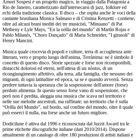
Amori Sospesi è un progetto magico, in viaggio dalla Patagonia a
Rio de Janeiro, caratterizzato dall'intersecarsi di jazz, folklore ed
echi della tradizione classica. Il disco – che ospita anche le voci della
cantante brasiliana Monica Salmaso e di Cristina Renzetti - contiene,
oltre ad alcuni brani inediti dei tre musicisti, "Minuano" di Pat
Metheny e Lyle Mays, "En la orilla del mundo" di Martìn Rojas e
Pablo Milanés, "Choro Dançado" di Maria Schneider, "I girasoli" di
Henry Mancini.
Musica quale crocevia di popoli e culture, terra di accoglienza ante
litteram, vero e proprio luogo dell'anima, Terrànima: ne è simbolo il
concetto di questo disco. Storie spezzate e forse non ricomponibili,
distacchi dolorosi ed eterni, nell'attesa di un nòstos, di un
ricongiungimento affettivo, alla terra, alla famiglia, che nessuno dei
migranti, di ogni latitudine ed epoca, sa se e quando avverrà. Senza
perdere tuttavia la speranza che la sospensione dell'amore (forse)
perduto alimenta. In questo senso forse vano di sospensione, che
però non è perdita, aleggia una musica che scava nel territorio e
nelle sue melodie ancestrali, ma raffinate; un territorio che è sulla
“Orilla del Mundo”, sul bordo, sul confine del mondo, oltre il quale
può esserci il nulla, ma forse anche un futuro migliore.
Dodicilune è attiva dal 1996 e riconosciuta dal Jazzit Award tra le
prime etichette discografiche italiane (dati 2010/2014). Dispone
attualmente di un catalogo di oltre 180 produzioni di artisti italiani e