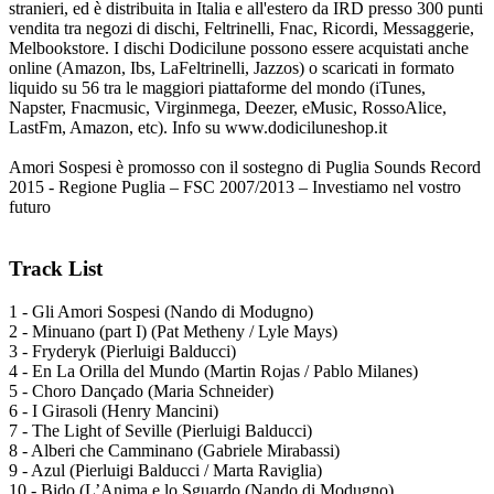
stranieri, ed è distribuita in Italia e all'estero da IRD presso 300 punti
vendita tra negozi di dischi, Feltrinelli, Fnac, Ricordi, Messaggerie,
Melbookstore. I dischi Dodicilune possono essere acquistati anche
online (Amazon, Ibs, LaFeltrinelli, Jazzos) o scaricati in formato
liquido su 56 tra le maggiori piattaforme del mondo (iTunes,
Napster, Fnacmusic, Virginmega, Deezer, eMusic, RossoAlice,
LastFm, Amazon, etc). Info su www.dodiciluneshop.it
Amori Sospesi è promosso con il sostegno di Puglia Sounds Record
2015 - Regione Puglia – FSC 2007/2013 – Investiamo nel vostro
futuro
Track List
1 - Gli Amori Sospesi (Nando di Modugno)
2 - Minuano (part I) (Pat Metheny / Lyle Mays)
3 - Fryderyk (Pierluigi Balducci)
4 - En La Orilla del Mundo (Martin Rojas / Pablo Milanes)
5 - Choro Dançado (Maria Schneider)
6 - I Girasoli (Henry Mancini)
7 - The Light of Seville (Pierluigi Balducci)
8 - Alberi che Camminano (Gabriele Mirabassi)
9 - Azul (Pierluigi Balducci / Marta Raviglia)
10 - Bido (L’Anima e lo Sguardo (Nando di Modugno)