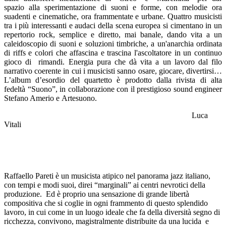
spazio alla sperimentazione di suoni e forme, con melodie ora
suadenti e cinematiche, ora frammentate e urbane. Quattro musicisti
tra i più interessanti e audaci della scena europea si cimentano in un
repertorio rock, semplice e diretto, mai banale, dando vita a un
caleidoscopio di suoni e soluzioni timbriche, a un'anarchia ordinata
di riffs e colori che affascina e trascina l'ascoltatore in un continuo
gioco di rimandi. Energia pura che dà vita a un lavoro dal filo
narrativo coerente in cui i musicisti sanno osare, giocare, divertirsi…
L’album d’esordio del quartetto è prodotto dalla rivista di alta
fedeltà “Suono”, in collaborazione con il prestigioso sound engineer
Stefano Amerio e Artesuono.
Luca
Vitali
Raffaello Pareti è un musicista atipico nel panorama jazz italiano,
con tempi e modi suoi, direi “marginali” ai centri nevrotici della
produzione. Ed è proprio una sensazione di grande libertà
compositiva che si coglie in ogni frammento di questo splendido
lavoro, in cui come in un luogo ideale che fa della diversità segno di
ricchezza, convivono, magistralmente distribuite da una lucida e