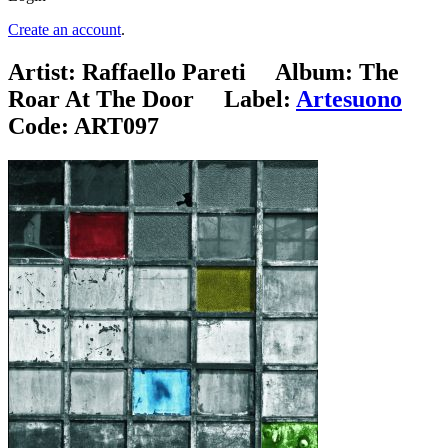
Create an account
.
Artist:
Raffaello Pareti
Album:
The
Roar At The Door
Label:
Artesuono
Code:
ART097