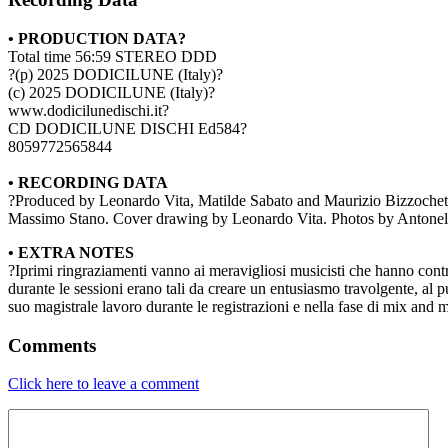
• PRODUCTION DATA?
Total time 56:59 STEREO DDD
?(p) 2025 DODICILUNE (Italy)?
(c) 2025 DODICILUNE (Italy)?
www.dodicilunedischi.it?
CD DODICILUNE DISCHI Ed584?
8059772565844
• RECORDING DATA
?Produced by Leonardo Vita, Matilde Sabato and Maurizio Bizzochett
Massimo Stano. Cover drawing by Leonardo Vita. Photos by Antonell
• EXTRA NOTES
?Iprimi ringraziamenti vanno ai meravigliosi musicisti che hanno contri
durante le sessioni erano tali da creare un entusiasmo travolgente, al 
suo magistrale lavoro durante le registrazioni e nella fase di mix and ma
Comments
Click here to leave a comment