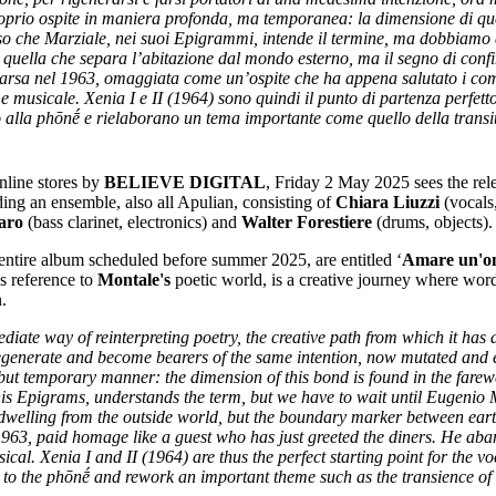
l proprio ospite in maniera profonda, ma temporanea: la dimensione di qu
nso che Marziale, nei suoi Epigrammi, intende il termine, ma dobbiamo 
più quella che separa l’abitazione dal mondo esterno, ma il segno di confi
rsa nel 1963, omaggiata come un’ospite che ha appena salutato i comme
o e musicale. Xenia I e II (1964) sono quindi il punto di partenza perfett
no alla phōnḗ e rielaborano un tema importante come quello della transi
online stores by
BELIEVE DIGITAL
, Friday 2 May 2025 sees the rele
ading an ensemble, also all Apulian, consisting of
Chiara Liuzzi
(vocals,
aro
(bass clarinet, electronics) and
Walter Forestiere
(drums, objects).
 entire album scheduled before summer 2025, are entitled ‘
Amare un'om
s reference to
Montale's
poetic world, is a creative journey where word
.
iate way of reinterpreting poetry, the creative path from which it has 
regenerate and become bearers of the same intention, now mutated and en
 but temporary manner: the dimension of this bond is found in the farewe
his Epigrams, understands the term, but we have to wait until Eugenio Mon
welling from the outside world, but the boundary marker between earthly
1963, paid homage like a guest who has just greeted the diners. He ab
cal. Xenia I and II (1964) are thus the perfect starting point for the v
n to the phōnḗ and rework an important theme such as the transience of