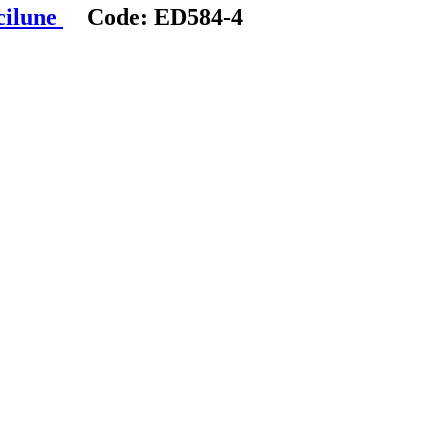
cilune
Code:
ED584-4