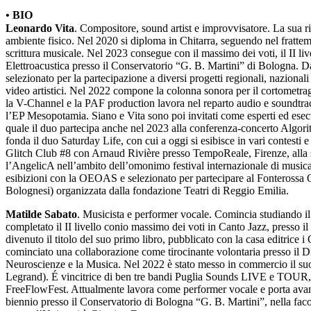
• BIO
Leonardo Vita
. Compositore, sound artist e improvvisatore. La sua ric
ambiente fisico. Nel 2020 si diploma in Chitarra, seguendo nel frattem
scrittura musicale. Nel 2023 consegue con il massimo dei voti, il II l
Elettroacustica presso il Conservatorio “G. B. Martini” di Bologna. Da
selezionato per la partecipazione a diversi progetti regionali, naziona
video artistici. Nel 2022 compone la colonna sonora per il cortometr
la V-Channel e la PAF production lavora nel reparto audio e soundtr
l’EP Mesopotamia. Siano e Vita sono poi invitati come esperti ed esecu
quale il duo partecipa anche nel 2023 alla conferenza-concerto Algo
fonda il duo Saturday Life, con cui a oggi si esibisce in vari contest
Glitch Club #8 con Arnaud Rivière presso TempoReale, Firenze, alla 
l’AngelicA nell’ambito dell’omonimo festival internazionale di music
esibizioni con la OEOAS e selezionato per partecipare al Fonterossa Op
Bolognesi) organizzata dalla fondazione Teatri di Reggio Emilia.
Matilde Sabato
. Musicista e performer vocale. Comincia studiando il
completato il II livello conio massimo dei voti in Canto Jazz, presso i
divenuto il titolo del suo primo libro, pubblicato con la casa editri
cominciato una collaborazione come tirocinante volontaria presso il Di
Neuroscienze e la Musica. Nel 2022 è stato messo in commercio il su
Legrand). É vincitrice di ben tre bandi Puglia Sounds LIVE e TOUR, svol
FreeFlowFest. Attualmente lavora come performer vocale e porta avanti 
biennio presso il Conservatorio di Bologna “G. B. Martini”, nella fa