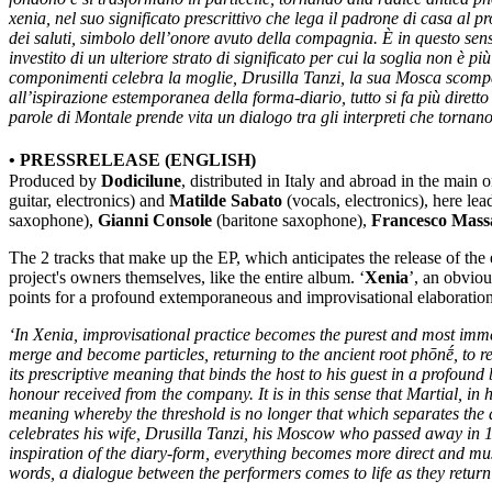
xenia, nel suo significato prescrittivo che lega il padrone di casa a
dei saluti, simbolo dell’onore avuto della compagnia. È in questo se
investito di un ulteriore strato di significato per cui la soglia non è 
componimenti celebra la moglie, Drusilla Tanzi, la sua Mosca scompa
all’ispirazione estemporanea della forma-diario, tutto si fa più dirett
parole di Montale prende vita un dialogo tra gli interpreti che torna
• PRESSRELEASE (ENGLISH)
Produced by
Dodicilune
, distributed in Italy and abroad in the main 
guitar, electronics) and
Matilde Sabato
(vocals, electronics), here le
saxophone),
Gianni Console
(baritone saxophone),
Francesco Mass
The 2 tracks that make up the EP, which anticipates the release of the
project's owners themselves, like the entire album. ‘
Xenia
’, an obviou
points for a profound extemporaneous and improvisational elaboration
‘In Xenia, improvisational practice becomes the purest and most immed
merge and become particles, returning to the ancient root phōnḗ, to 
its prescriptive meaning that binds the host to his guest in a profound
honour received from the company. It is in this sense that Martial, in 
meaning whereby the threshold is no longer that which separates the d
celebrates his wife, Drusilla Tanzi, his Moscow who passed away in 
inspiration of the diary-form, everything becomes more direct and musi
words, a dialogue between the performers comes to life as they retur