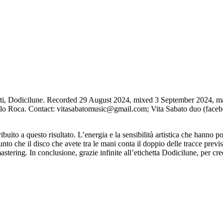
i, Dodicilune. Recorded 29 August 2024, mixed 3 September 2024, mas
o Roca. Contact: vitasabatomusic@gmail.com; Vita Sabato duo (faceb
buito a questo risultato. L’energia e la sensibilità artistica che hanno p
punto che il disco che avete tra le mani conta il doppio delle tracce prev
stering. In conclusione, grazie infinite all’etichetta Dodicilune, per cre