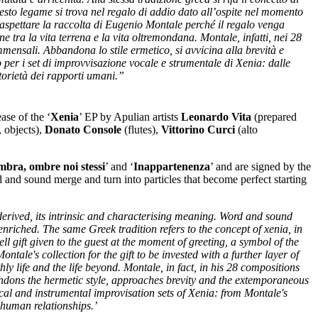
esto legame si trova nel regalo di addio dato all’ospite nel momento
aspettare la raccolta di Eugenio Montale perché il regalo venga
ne tra la vita terrena e la vita oltremondana. Montale, infatti, nei 28
nsali. Abbandona lo stile ermetico, si avvicina alla brevità e
o per i set di improvvisazione vocale e strumentale di Xenia: dalle
torietà dei rapporti umani.”
ase of the ‘
Xenia
’ EP by Apulian artists
Leonardo Vita
(prepared
 objects),
Donato Console
(flutes),
Vittorino Curci
(alto
bra, ombre noi stessi
’ and ‘
Inappartenenza
’ and are signed by the
 and sound merge and turn into particles that become perfect starting
derived, its intrinsic and characterising meaning. Word and sound
riched. The same Greek tradition refers to the concept of xenia, in
ll gift given to the guest at the moment of greeting, a symbol of the
tale's collection for the gift to be invested with a further layer of
 life and the life beyond. Montale, in fact, in his 28 compositions
andons the hermetic style, approaches brevity and the extemporaneous
ocal and instrumental improvisation sets of Xenia: from Montale's
 human relationships.’