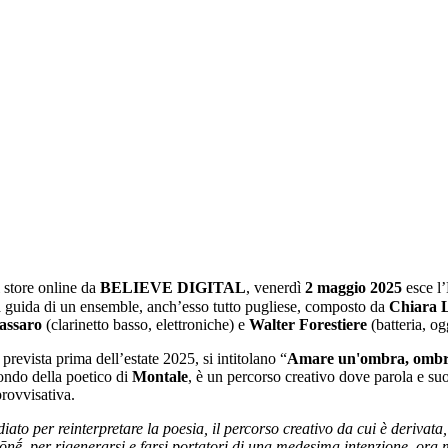
li store online da
BELIEVE DIGITAL
, venerdì
2 maggio 2025
esce l
la guida di un ensemble, anch’esso tutto pugliese, composto da
Chiara L
assaro
(clarinetto basso, elettroniche) e
Walter Forestiere
(batteria, ogg
revista prima dell’estate 2025, si intitolano “
Amare un'ombra, ombre 
ondo della poetico di
Montale
, è un percorso creativo dove parola e suo
rovvisativa.
o per reinterpretare la poesia, il percorso creativo da cui è derivata, il
nḗ, per rigenerarsi e farsi portatori di una medesima intenzione, ora mut