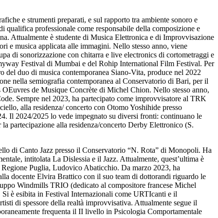
rafiche e strumenti preparati, e sul rapporto tra ambiente sonoro e
 di qualifica professionale come responsabile della composizione e
ogna. Attualmente è studente di Musica Elettronica e di Improvvisazione
ori e musica applicata alle immagini. Nello stesso anno, viene
upa di sonorizzazione con chitarra e live electronics di cortometraggi e
myway Festival di Mumbai e del Rohip International Film Festival. Per
bro del duo di musica contemporanea Siano-Vita, produce nel 2022
ione nella semiografia contemporanea al Conservatorio di Bari, per il
des OEuvres de Musique Concrète di Michel Chion. Nello stesso anno,
BariCode. Sempre nel 2023, ha partecipato come improvvisatore al TRK
iello, alla residenza/ concerto con Otomo Yoshihide presso
. Il 2024/2025 lo vede impegnato su diversi fronti: continuano le
r la partecipazione alla residenza/concerto Derby Elettronico (S.
vello di Canto Jazz presso il Conservatorio “N. Rota” di Monopoli. Ha
tale, intitolata La Dislessia e il Jazz. Attualmente, quest’ultima è
ella Regione Puglia, Ludovico Abaticchio. Da marzo 2023, ha
la docente Elvira Brattico con il suo team di dottorandi riguardo le
gruppo Windmills TRIO (dedicato al compositore francese Michel
 Si è esibita in Festival Internazionali come URTIcanti e il
isti di spessore della realtà improvvisativa. Attualmente segue il
oraneamente frequenta il II livello in Psicologia Comportamentale