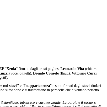
’EP “
Xenia
“ firmato dagli artisti pugliesi
Leonardo Vita
(chitarra
iuzzi
(voce, oggetti),
Donato Console
(flauti),
Vittorino Curci
etti).
noi stessi
” e “
Inappartenenza
” e sono firmati dagli stessi titolari
no si fondono e si trasformano in particelle che diventano perfetto
 significato intrinseco e caratterizzante. La parola e il suono si
ata e arricchita. Alla stessa tradizione greca si rifà il concetto di