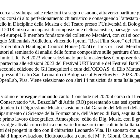
erca si sviluppa sulle relazioni tra segno e suono, attraverso partiture g
po corsi di alto perfezionamento chitarristico e conseguendo l’attestato
ivello in Discipline della Musica e del Teatro presso l’Università di Bol
l 2018 inizia a occuparsi di composizione elettroacustica, paesaggi son
li ed europei. È membro fondatore del collettivo Macalevi, con cui si occ
aggio Millennials Addiction, vincendo i premi “Best Film Score” del Fil
ack dei film A Hauting in Council House (2024) e Trick or Treat. Mem
tori al seminario di analisi delle forme compositive sulle partiture d’az
rithmic Life. Nel 2023 viene selezionato per la masterclass Composer 
i e partecipa alle edizioni 2023 del Festival URTIcanti e del Festival 
seconda edizione de Gli Inseguitori a cura dell’OEOAS, di Elio Martusc
a presso il Teatro San Leonardo di Bologna e al FreeFlowFest 2023-2024
enLab, Pisa. Viene selezionato con altri 14 musicisti da tutta Italia pe
 violino e prosegue studiando canto. Conclude nel 2020 il corso di I li
l Conservatorio “A. Buzzolla” di Adria (RO) presentando una tesi sperimen
ce i Quaderni di Digressione Music e sostenuto dal Garante dei Minori d
partimento di Scienze della Formazione, dell’Ateneo di Bari, seguita dal
o primo lavoro discografico, Atmosphere, edito da Dig. Music, con il 
ge attività concertistica con varie formazioni musicali in tutta Italia.
dei progetti in duo con il chitarrista Leonardo Vita. Ha suonato con art
coltà d’Improvvisazione Elettroacustica a cura del M° F. Giomi. Contemp