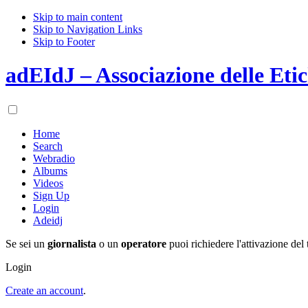
Skip to main content
Skip to Navigation Links
Skip to Footer
adEIdJ – Associazione delle Etic
Home
Search
Webradio
Albums
Videos
Sign Up
Login
Adeidj
Se sei un
giornalista
o un
operatore
puoi richiedere l'attivazione del 
Login
Create an account
.