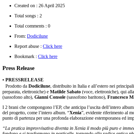
Created on :
26 April 2025
Total songs :
2
Total comments :
0
From:
Dodicilune
Report abuse :
Click here
Bookmark :
Click here
Press Release
• PRESSRELEASE
Prodotto da
Dodicilune
, distribuito in Italia e all’estero nei principa
preparata, elettroniche) e
Matilde Sabato
(voce, elettroniche), qui al
(sassofono alto),
Gianni Console
(sassofono baritono),
Francesco M
I 2 brani che compongono l’EP, che anticipa l’uscita dell’intero album p
del progetto, come l’intero album. “
Xenia
”, evidente riferimento al m
punto di partenza per una profonda elaborazione estemporanea ed imp
“La pratica improvvisativa diventa in Xenia il modo più puro e immediat
fondono e si trasformano in particelle, tornando alla radice antica phō