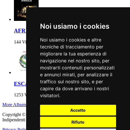
Noi usiamo i cookies
AFRIKALIA
Noi usiamo i cookies e altre
144 Views
tecniche di tracciamento per
migliorare la tua esperienza di
navigazione nel nostro sito, per
mostrarti contenuti personalizzati
e annunci mirati, per analizzare il
traffico sul nostro sito, e per
ESCAPE
capire da dove arrivano i nostri
1253 Views
visitatori.
More Albums
Accetto
Copyright © 2011 - 2026 adEIdJ - Associazione delle Etichette
Indipendenti di Jazz. All Rights Reserved.
Rifiuto
Privacy Policy
|
Cookie Policy