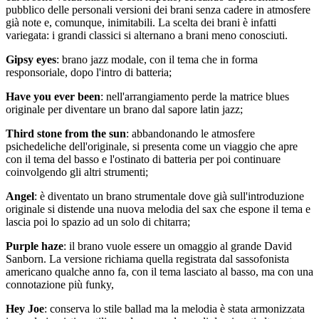
pubblico delle personali versioni dei brani senza cadere in atmosfere
già note e, comunque, inimitabili. La scelta dei brani è infatti
variegata: i grandi classici si alternano a brani meno conosciuti.
Gipsy eyes
: brano jazz modale, con il tema che in forma
responsoriale, dopo l'intro di batteria;
Have you ever been
: nell'arrangiamento perde la matrice blues
originale per diventare un brano dal sapore latin jazz;
Third stone from the sun
: abbandonando le atmosfere
psichedeliche dell'originale, si presenta come un viaggio che apre
con il tema del basso e l'ostinato di batteria per poi continuare
coinvolgendo gli altri strumenti;
Angel
: è diventato un brano strumentale dove già sull'introduzione
originale si distende una nuova melodia del sax che espone il tema e
lascia poi lo spazio ad un solo di chitarra;
Purple haze
: il brano vuole essere un omaggio al grande David
Sanborn. La versione richiama quella registrata dal sassofonista
americano qualche anno fa, con il tema lasciato al basso, ma con una
connotazione più funky,
Hey Joe
: conserva lo stile ballad ma la melodia è stata armonizzata