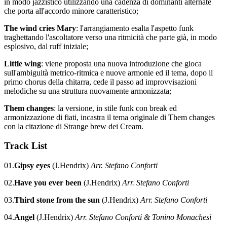
in modo jazzistico utilizzando una cadenza di dominanti alternate
che porta all'accordo minore caratteristico;
The wind cries Mary
: l'arrangiamento esalta l'aspetto funk
traghettando l'ascoltatore verso una ritmicità che parte già, in modo
esplosivo, dal ruff iniziale;
Little wing
: viene proposta una nuova introduzione che gioca
sull'ambiguità metrico-ritmica e nuove armonie ed il tema, dopo il
primo chorus della chitarra, cede il passo ad improvvisazioni
melodiche su una struttura nuovamente armonizzata;
Them changes
: la versione, in stile funk con break ed
armonizzazione di fiati, incastra il tema originale di Them changes
con la citazione di Strange brew dei Cream.
Track List
01.
Gipsy eyes
(J.Hendrix)
Arr. Stefano Conforti
02.
Have you ever been
(J.Hendrix)
Arr. Stefano Conforti
03.
Third stone from the sun
(J.Hendrix)
Arr. Stefano Conforti
04.
Angel
(J.Hendrix)
Arr. Stefano Conforti & Tonino Monachesi