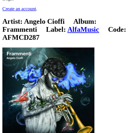
Create an account
.
Artist:
Angelo Cioffi
Album:
Frammenti
Label:
AlfaMusic
Code:
AFMCD287