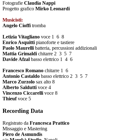
Fotografie
Claudia Nappi
Progetto grafico
Mirko Leonardi
Musicisti:
Angelo Cioffi
tromba
Letizia Vitagliano
voce 1 6 8
Enrico Asquitti
pianoforte e tastiere
Paolo Maurelli
batteria, percussioni addizionali
Mattia Grimaldi
chitarre 2 3 5 7
Davide Afzal
basso elettrico 1 4 6
Francesco Romano
chitarre 1 6
Antonio Castaldo
basso elettrico 2 3 5 7
Marco Zurzolo
sax alto 8
Alberto Saldutti
voce 4
Vincenzo Ciccarelli
voce 8
Thieuf
voce 5
Recording Data
Registrato da
Francesca Prattico
Missaggio e Mastering
Piero de Asmundis
c/o
Marekà Studio
, Napoli