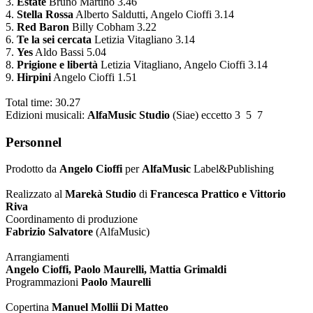
3.
Estate
Bruno Martino 3.46
4.
Stella Rossa
Alberto Saldutti, Angelo Cioffi 3.14
5.
Red Baron
Billy Cobham 3.22
6.
Te la sei cercata
Letizia Vitagliano 3.14
7.
Yes
Aldo Bassi 5.04
8.
Prigione e libertà
Letizia Vitagliano, Angelo Cioffi 3.14
9.
Hirpini
Angelo Cioffi 1.51
Total time: 30.27
Edizioni musicali:
AlfaMusic Studio
(Siae) eccetto 3 5 7
Personnel
Prodotto da
Angelo Cioffi
per
AlfaMusic
Label&Publishing
Realizzato al
Marekà Studio
di
Francesca Prattico e Vittorio
Riva
Coordinamento di produzione
Fabrizio Salvatore
(AlfaMusic)
Arrangiamenti
Angelo Cioffi, Paolo Maurelli, Mattia Grimaldi
Programmazioni
Paolo Maurelli
Copertina
Manuel Mollii Di Matteo