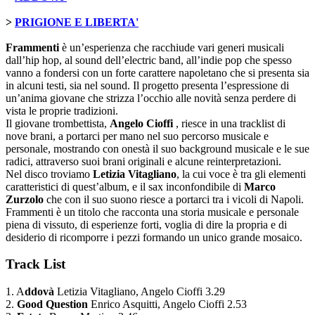
>
PRIGIONE E LIBERTA'
Frammenti
è un’esperienza che racchiude vari generi musicali
dall’hip hop, al sound dell’electric band, all’indie pop che spesso
vanno a fondersi con un forte carattere napoletano che si presenta sia
in alcuni testi, sia nel sound. Il progetto presenta l’espressione di
un’anima giovane che strizza l’occhio alle novità senza perdere di
vista le proprie tradizioni.
Il giovane trombettista,
Angelo Cioffi
, riesce in una tracklist di
nove brani, a portarci per mano nel suo percorso musicale e
personale, mostrando con onestà il suo background musicale e le sue
radici, attraverso suoi brani originali e alcune reinterpretazioni.
Nel disco troviamo
Letizia Vitagliano
, la cui voce è tra gli elementi
caratteristici di quest’album, e il sax inconfondibile di
Marco
Zurzolo
che con il suo suono riesce a portarci tra i vicoli di Napoli.
Frammenti è un titolo che racconta una storia musicale e personale
piena di vissuto, di esperienze forti, voglia di dire la propria e di
desiderio di ricomporre i pezzi formando un unico grande mosaico.
Track List
1. A
ddovà
Letizia Vitagliano, Angelo Cioffi 3.29
2.
Good Question
Enrico Asquitti, Angelo Cioffi 2.53