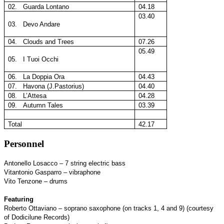
02.
Guarda Lontano
04.18
03.40
03. Devo Andare
04. Clouds and Trees
07.26
05.49
05. I Tuoi Occhi
06. La Doppia Ora
04.43
07. Havona (J.Pastorius)
04.40
08. L’Attesa
04.28
09.
Autumn Tales
03.39
Total
42.17
Personnel
Antonello Losacco – 7 string electric bass
Vitantonio Gasparro – vibraphone
Vito Tenzone – drums
Featuring
Roberto Ottaviano – soprano saxophone (on tracks 1, 4 and 9) (courtesy
of Dodicilune Records)