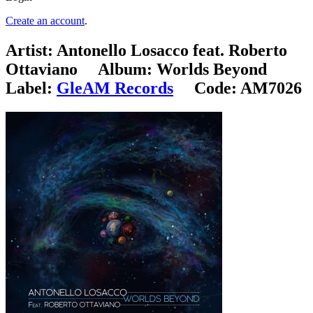
Create an account
.
Artist:
Antonello Losacco feat. Roberto
Ottaviano
Album:
Worlds Beyond
Label:
GleAM Records
Code:
AM7026