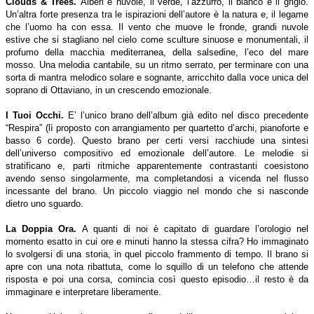
Clouds & Trees.
Alberi e nuvole, il verde, l’azzurro, il bianco e il grigio.
Un’altra forte presenza tra le ispirazioni dell’autore è la natura e, il legame
che l’uomo ha con essa. Il vento che muove le fronde, grandi nuvole
estive che si stagliano nel cielo come sculture sinuose e monumentali, il
profumo della macchia mediterranea, della salsedine, l’eco del mare
mosso. Una melodia cantabile, su un ritmo serrato, per terminare con una
sorta di mantra melodico solare e sognante, arricchito dalla voce unica del
soprano di Ottaviano, in un crescendo emozionale.
I Tuoi Occhi.
E’ l’unico brano dell’album già edito nel disco precedente
“Respira” (lì proposto con arrangiamento per quartetto d’archi, pianoforte e
basso 6 corde). Questo brano per certi versi racchiude una sintesi
dell’universo compositivo ed emozionale dell’autore. Le melodie si
stratificano e, parti ritmiche apparentemente contrastanti coesistono
avendo senso singolarmente, ma completandosi a vicenda nel flusso
incessante del brano. Un piccolo viaggio nel mondo che si nasconde
dietro uno sguardo.
La Doppia Ora.
A quanti di noi è capitato di guardare l’orologio nel
momento esatto in cui ore e minuti hanno la stessa cifra? Ho immaginato
lo svolgersi di una storia, in quel piccolo frammento di tempo. Il brano si
apre con una nota ribattuta, come lo squillo di un telefono che attende
risposta e poi una corsa, comincia così questo episodio…il resto è da
immaginare e interpretare liberamente.