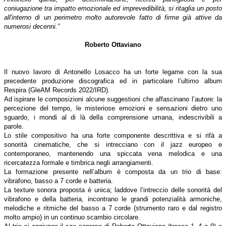
coniugazione tra impatto emozionale ed imprevedibilità, si ritaglia un posto
all'interno di un perimetro molto autorevole fatto di firme già attive da
numerosi decenni.”
Roberto Ottaviano
Il nuovo lavoro di Antonello Losacco ha un forte legame con la sua
precedente produzione discografica ed in particolare l’ultimo album
Respira (GleAM Records 2022/IRD).
Ad ispirare le composizioni alcune suggestioni che affascinano l’autore: la
percezione del tempo, le misteriose emozioni e sensazioni dietro uno
sguardo, i mondi al di là della comprensione umana, indescrivibili a
parole.
Lo stile compositivo ha una forte componente descrittiva e si rifà a
sonorità cinematiche, che si intrecciano con il jazz europeo e
contemporaneo, mantenendo una spiccata vena melodica e una
ricercatezza formale e timbrica negli arrangiamenti.
La formazione presente nell’album è composta da un trio di base:
vibrafono, basso a 7 corde e batteria.
La texture sonora proposta è unica; laddove l’intreccio delle sonorità del
vibrafono e della batteria, incontrano le grandi potenzialità armoniche,
melodiche e ritmiche del basso a 7 corde (strumento raro e dal registro
molto ampio) in un continuo scambio circolare.