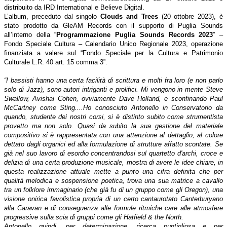
distribuito da IRD International e Believe Digital.
L’album, preceduto dal singolo
Clouds and Trees
(20 ottobre 2023), è
stato prodotto da GleAM Records con il supporto di Puglia Sounds
all’interno della “
Programmazione Puglia Sounds Records 2023
” –
Fondo Speciale Cultura – Calendario Unico Regionale 2023, operazione
finanziata a valere sul “Fondo Speciale per la Cultura e Patrimonio
Culturale L.R. 40 art. 15 comma 3”.
“I bassisti hanno una certa facilità di scrittura e molti fra loro (e non parlo
solo di Jazz), sono autori intriganti e prolifici. Mi vengono in mente Steve
Swallow, Avishai Cohen, ovviamente Dave Holland, e sconfinando Paul
McCartney come Sting....Ho conosciuto Antonello in Conservatorio da
quando, studente dei nostri corsi, si è distinto subito come strumentista
provetto ma non solo. Quasi da subito la sua gestione del materiale
compositivo si è rappresentata con una attenzione al dettaglio, al colore
dettato dagli organici ed alla formulazione di strutture affatto scontate. Se
già nel suo lavoro di esordio concentrandosi sul quartetto d'archi, croce e
delizia di una certa produzione musicale, mostra di avere le idee chiare, in
questa realizzazione attuale mette a punto una cifra definita che per
qualità melodica e sospensione poetica, trova una sua matrice a cavallo
tra un folklore immaginario (che già fu di un gruppo come gli Oregon), una
visione onirica favolistica propria di un certo cantaurotato Canterburyano
alla Caravan e di conseguenza alle formule ritmiche care alle atmosfere
progressive sulla scia di gruppi come gli Hatfield & the North.
Antonello quindi, per determinazione, ricerca puntigliosa e per