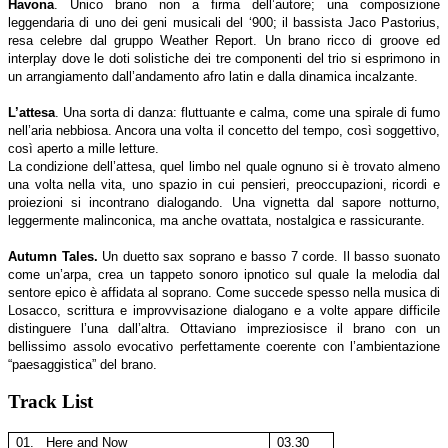
Havona
. Unico brano non a firma dell’autore; una composizione
leggendaria di uno dei geni musicali del ‘900; il bassista Jaco Pastorius,
resa celebre dal gruppo Weather Report. Un brano ricco di groove ed
interplay dove le doti solistiche dei tre componenti del trio si esprimono in
un arrangiamento dall’andamento afro latin e dalla dinamica incalzante.
L’attesa
. Una sorta di danza: fluttuante e calma, come una spirale di fumo
nell’aria nebbiosa. Ancora una volta il concetto del tempo, così soggettivo,
così aperto a mille letture.
La condizione dell’attesa, quel limbo nel quale ognuno si è trovato almeno
una volta nella vita, uno spazio in cui pensieri, preoccupazioni, ricordi e
proiezioni si incontrano dialogando. Una vignetta dal sapore notturno,
leggermente malinconica, ma anche ovattata, nostalgica e rassicurante.
Autumn Tales.
Un duetto sax soprano e basso 7 corde. Il basso suonato
come un’arpa, crea un tappeto sonoro ipnotico sul quale la melodia dal
sentore epico è affidata al soprano. Come succede spesso nella musica di
Losacco, scrittura e improvvisazione dialogano e a volte appare difficile
distinguere l’una dall’altra. Ottaviano impreziosisce il brano con un
bellissimo assolo evocativo perfettamente coerente con l’ambientazione
“paesaggistica” del brano.
Track List
01.
Here and Now
03.30