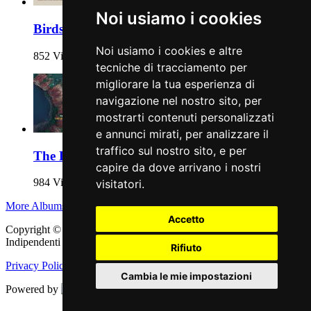
Noi usiamo i cookies
Birds
Noi usiamo i cookies e altre
852 Views
tecniche di tracciamento per
migliorare la tua esperienza di
navigazione nel nostro sito, per
mostrarti contenuti personalizzati
e annunci mirati, per analizzare il
traffico sul nostro sito, e per
The Legends of Otranto
capire da dove arrivano i nostri
984 Views
visitatori.
More Albums
Accetto
Copyright © 2011 - 2026 adEIdJ - Associazione delle Etichette
Indipendenti di Jazz. All Rights Reserved.
Rifiuto
Privacy Policy
|
Cookie Policy
Cambia le mie impostazioni
Powered by
Web Engine