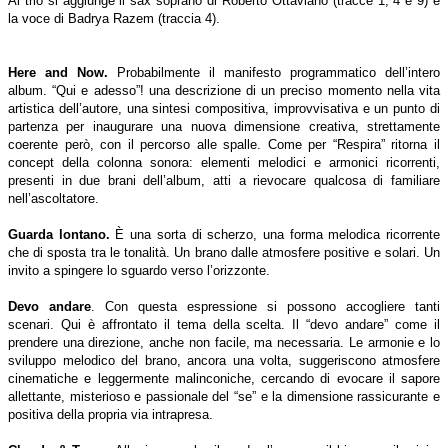
Al trio si aggiunge il sax soprano di Roberto Ottaviano (tracce 1, 4 e 9) e
la voce di Badrya Razem (traccia 4).
Here and Now.
Probabilmente il manifesto programmatico dell’intero
album. “Qui e adesso”! una descrizione di un preciso momento nella vita
artistica dell’autore, una sintesi compositiva, improvvisativa e un punto di
partenza per inaugurare una nuova dimensione creativa, strettamente
coerente però, con il percorso alle spalle. Come per “Respira” ritorna il
concept della colonna sonora: elementi melodici e armonici ricorrenti,
presenti in due brani dell’album, atti a rievocare qualcosa di familiare
nell’ascoltatore.
Guarda lontano.
È una sorta di scherzo, una forma melodica ricorrente
che di sposta tra le tonalità. Un brano dalle atmosfere positive e solari. Un
invito a spingere lo sguardo verso l’orizzonte.
Devo andare
. Con questa espressione si possono accogliere tanti
scenari. Qui è affrontato il tema della scelta. Il “devo andare” come il
prendere una direzione, anche non facile, ma necessaria. Le armonie e lo
sviluppo melodico del brano, ancora una volta, suggeriscono atmosfere
cinematiche e leggermente malinconiche, cercando di evocare il sapore
allettante, misterioso e passionale del “se” e la dimensione rassicurante e
positiva della propria via intrapresa.