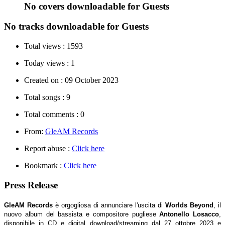
No covers downloadable for Guests
No tracks downloadable for Guests
Total views :
1593
Today views :
1
Created on :
09 October 2023
Total songs :
9
Total comments :
0
From:
GleAM Records
Report abuse :
Click here
Bookmark :
Click here
Press Release
GleAM Records
è orgogliosa di annunciare l'uscita di
Worlds Beyond
, il
nuovo album del bassista e compositore pugliese
Antonello Losacco
,
disponibile in CD e digital download/streaming dal 27 ottobre 2023 e