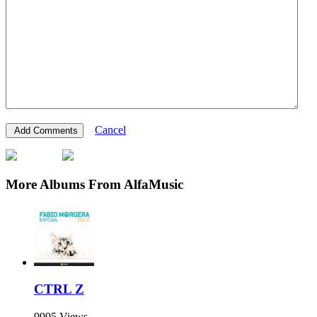
Cancel
More Albums From AlfaMusic
CTRL Z
9995 Views