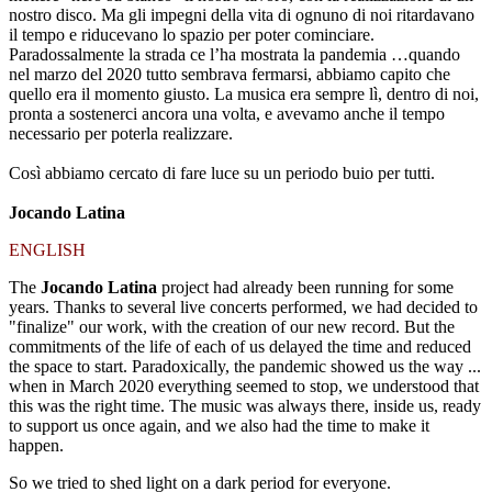
nostro disco. Ma gli impegni della vita di ognuno di noi ritardavano
il tempo e riducevano lo spazio per poter cominciare.
Paradossalmente la strada ce l’ha mostrata la pandemia …quando
nel marzo del 2020 tutto sembrava fermarsi, abbiamo capito che
quello era il momento giusto. La musica era sempre lì, dentro di noi,
pronta a sostenerci ancora una volta, e avevamo anche il tempo
necessario per poterla realizzare.
Così abbiamo cercato di fare luce su un periodo buio per tutti.
Jocando Latina
ENGLISH
The
Jocando Latina
project had already been running for some
years. Thanks to several live concerts performed, we had decided to
"finalize" our work, with the creation of our new record. But the
commitments of the life of each of us delayed the time and reduced
the space to start. Paradoxically, the pandemic showed us the way ...
when in March 2020 everything seemed to stop, we understood that
this was the right time. The music was always there, inside us, ready
to support us once again, and we also had the time to make it
happen.
So we tried to shed light on a dark period for everyone.