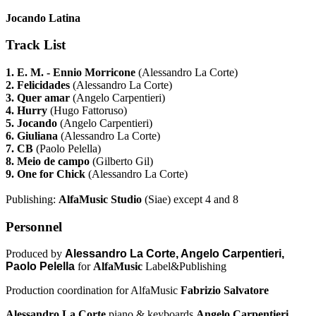
Jocando Latina
Track List
1. E. M. - Ennio Morricone
(Alessandro La Corte)
2. Felicidades
(Alessandro La Corte)
3. Quer amar
(Angelo Carpentieri)
4. Hurry
(Hugo Fattoruso)
5. Jocando
(Angelo Carpentieri)
6. Giuliana
(Alessandro La Corte)
7. CB
(Paolo Pelella)
8. Meio de campo
(Gilberto Gil)
9. One for Chick
(Alessandro La Corte)
Publishing:
AlfaMusic Studio
(Siae) except 4 and 8
Personnel
Produced by
Alessandro La Corte, Angelo Carpentieri,
Paolo Pelella
for
AlfaMusic
Label&Publishing
Production coordination for AlfaMusic
Fabrizio Salvatore
Alessandro La Corte
piano & keyboards
Angelo Carpentieri