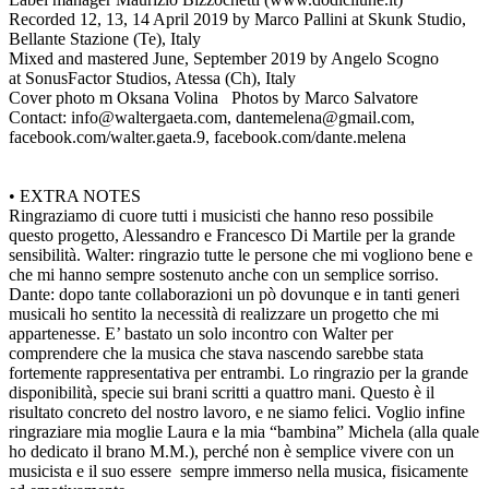
Recorded 12, 13, 14 April 2019 by Marco Pallini at Skunk Studio,
Bellante Stazione (Te), Italy
Mixed and mastered June, September 2019 by Angelo Scogno
at SonusFactor Studios, Atessa (Ch), Italy
Cover photo m Oksana Volina Photos by Marco Salvatore
Contact: info@waltergaeta.com, dantemelena@gmail.com,
facebook.com/walter.gaeta.9, facebook.com/dante.melena
• EXTRA NOTES
Ringraziamo di cuore tutti i musicisti che hanno reso possibile
questo progetto, Alessandro e Francesco Di Martile per la grande
sensibilità. Walter: ringrazio tutte le persone che mi vogliono bene e
che mi hanno sempre sostenuto anche con un semplice sorriso.
Dante: dopo tante collaborazioni un pò dovunque e in tanti generi
musicali ho sentito la necessità di realizzare un progetto che mi
appartenesse. E’ bastato un solo incontro con Walter per
comprendere che la musica che stava nascendo sarebbe stata
fortemente rappresentativa per entrambi. Lo ringrazio per la grande
disponibilità, specie sui brani scritti a quattro mani. Questo è il
risultato concreto del nostro lavoro, e ne siamo felici. Voglio infine
ringraziare mia moglie Laura e la mia “bambina” Michela (alla quale
ho dedicato il brano M.M.), perché non è semplice vivere con un
musicista e il suo essere sempre immerso nella musica, fisicamente