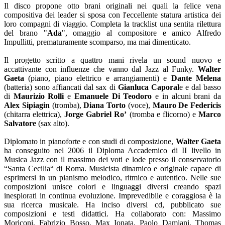
Il disco propone otto brani originali nei quali la felice vena
compositiva dei leader si sposa con l'eccellente statura artistica dei
loro compagni di viaggio. Completa la tracklist una sentita rilettura
del brano "
Ada
", omaggio al compositore e amico Alfredo
Impullitti, prematuramente scomparso, ma mai dimenticato.
Il progetto scritto a quattro mani rivela un sound nuovo e
accattivante con influenze che vanno dal Jazz al Funky.
Walter
Gaeta
(piano, piano elettrico e arrangiamenti) e
Dante Melena
(batteria) sono affiancati dal sax di
Gianluca Caporal
e e dal basso
di
Maurizio Rolli
e
Emanuele Di Teodoro
e in alcuni brani da
Alex Sipiagin
(tromba),
Diana Torto
(voce),
Mauro De Federicis
(chitarra elettrica),
Jorge Gabriel Ro’
(tromba e flicorno) e
Marco
Salvatore
(sax alto).
Diplomato in pianoforte e con studi di composizione,
Walter Gaeta
ha conseguito nel 2006 il Diploma Accademico di II livello in
Musica Jazz con il massimo dei voti e lode presso il conservatorio
“Santa Cecilia“ di Roma. Musicista dinamico e originale capace di
esprimersi in un pianismo melodico, ritmico e autentico. Nelle sue
composizioni unisce colori e linguaggi diversi creando spazi
inesplorati in continua evoluzione. Imprevedibile e coraggiosa è la
sua ricerca musicale. Ha inciso diversi cd, pubblicato sue
composizioni e testi didattici. Ha collaborato con: Massimo
Moriconi, Fabrizio Bosso, Max Ionata, Paolo Damiani, Thomas