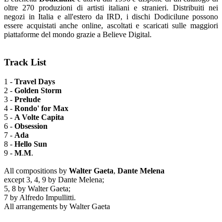
oltre 270 produzioni di artisti italiani e stranieri. Distribuiti nei
negozi in Italia e all'estero da IRD, i dischi Dodicilune possono
essere acquistati anche online, ascoltati e scaricati sulle maggiori
piattaforme del mondo grazie a Believe Digital.
Track List
1 -
Travel Days
2 -
Golden Storm
3 -
Prelude
4 -
Rondo' for Max
5 -
A Volte Capita
6 -
Obsession
7 -
Ada
8 -
Hello Sun
9 -
M
.
M
.
All compositions by
Walter Gaeta
,
Dante Melena
except 3, 4, 9 by Dante Melena;
5, 8 by Walter Gaeta;
7 by Alfredo Impullitti.
All arrangements by Walter Gaeta