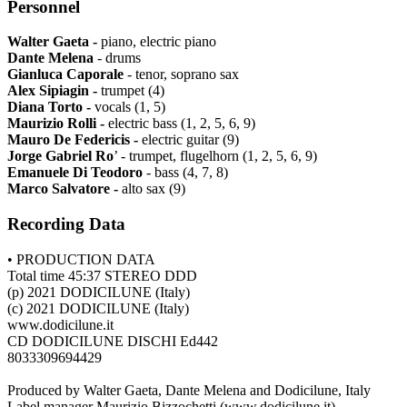
Personnel
Walter Gaeta -
piano, electric piano
Dante Melena
- drums
Gianluca Caporale
- tenor, soprano sax
Alex Sipiagin -
trumpet (4)
Diana Torto -
vocals (1, 5)
Maurizio Rolli -
electric bass (1, 2, 5, 6, 9)
Mauro De Federicis -
electric guitar (9)
Jorge Gabriel Ro
’ - trumpet, flugelhorn (1, 2, 5, 6, 9)
Emanuele Di Teodoro
- bass (4, 7, 8)
Marco Salvatore -
alto sax (9)
Recording Data
• PRODUCTION DATA
Total time 45:37 STEREO DDD
(p) 2021 DODICILUNE (Italy)
(c) 2021 DODICILUNE (Italy)
www.dodicilune.it
CD DODICILUNE DISCHI Ed442
8033309694429
Produced by Walter Gaeta, Dante Melena and Dodicilune, Italy
Label manager Maurizio Bizzochetti (www.dodicilune.it)