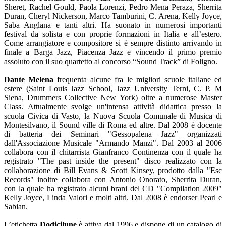
Sheret, Rachel Gould, Paola Lorenzi, Pedro Mena Peraza, Sherrita
Duran, Cheryl Nickerson, Marco Tamburini, C. Arena, Kelly Joyce,
Saba Anglana e tanti altri. Ha suonato in numerosi importanti
festival da solista e con proprie formazioni in Italia e all’estero.
Come arrangiatore e compositore si è sempre distinto arrivando in
finale a Barga Jazz, Piacenza Jazz e vincendo il primo premio
assoluto con il suo quartetto al concorso “Sound Track” di Foligno.
Dante Melena
frequenta alcune fra le migliori scuole italiane ed
estere (Saint Louis Jazz School, Jazz University Terni, C. P. M
Siena, Drummers Collective New York) oltre a numerose Master
Class. Attualmente svolge un'intensa attività didattica presso la
scuola Civica di Vasto, la Nuova Scuola Comunale di Musica di
Montesilvano, il Sound ville di Roma ed altre. Dal 2008 è docente
di batteria dei Seminari "Gessopalena Jazz" organizzati
dall'Associazione Musicale "Armando Manzi". Dal 2003 al 2006
collabora con il chitarrista Gianfranco Continenza con il quale ha
registrato "The past inside the present" disco realizzato con la
collaborazione di Bill Evans & Scott Kinsey, prodotto dalla "Esc
Records" inoltre collabora con Antonio Onorato, Sherrita Duran,
con la quale ha registrato alcuni brani del CD "Compilation 2009"
Kelly Joyce, Linda Valori e molti altri. Dal 2008 è endorser Pearl e
Sabian.
L’etichetta
Dodicilune
è attiva dal 1996 e dispone di un catalogo di