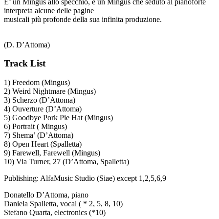
E’ un Mingus allo specchio, è un Mingus che seduto al pianoforte
interpreta alcune delle pagine
musicali più profonde della sua infinita produzione.
(D. D’Attoma)
Track List
1) Freedom (Mingus)
2) Weird Nightmare (Mingus)
3) Scherzo (D’Attoma)
4) Ouverture (D’Attoma)
5) Goodbye Pork Pie Hat (Mingus)
6) Portrait ( Mingus)
7) Shema’ (D’Attoma)
8) Open Heart (Spalletta)
9) Farewell, Farewell (Mingus)
10) Via Turner, 27 (D’Attoma, Spalletta)
Publishing: AlfaMusic Studio (Siae) except 1,2,5,6,9
Donatello D’Attoma, piano
Daniela Spalletta, vocal ( * 2, 5, 8, 10)
Stefano Quarta, electronics (*10)