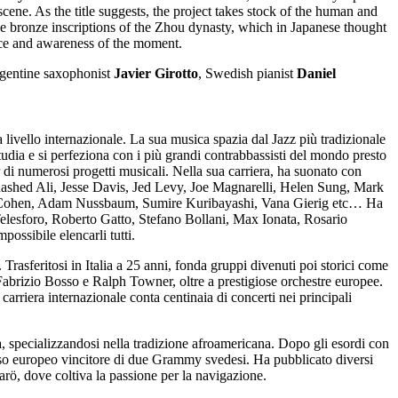
scene. As the title suggests, the project takes stock of the human and
o the bronze inscriptions of the Zhou dynasty, which in Japanese thought
ence and awareness of the moment.
rgentine saxophonist
Javier Girotto
, Swedish pianist
Daniel
 livello internazionale. La sua musica spazia dal Jazz più tradizionale
Studia e si perfeziona con i più grandi contrabbassisti del mondo presto
di numerosi progetti musicali. Nella sua carriera, ha suonato con
ashed Ali, Jesse Davis, Jed Levy, Joe Magnarelli, Helen Sung, Mark
 Cohen, Adam Nussbaum, Sumire Kuribayashi, Vana Gierig etc… Ha
 Telesforo, Roberto Gatto, Stefano Bollani, Max Ionata, Rosario
ossibile elencarli tutti.
rasferitosi in Italia a 25 anni, fonda gruppi divenuti poi storici come
abrizio Bosso e Ralph Towner, oltre a prestigiose orchestre europee.
arriera internazionale conta centinaia di concerti nei principali
 specializzandosi nella tradizione afroamericana. Dopo gli esordi con
esso europeo vincitore di due Grammy svedesi. Ha pubblicato diversi
rö, dove coltiva la passione per la navigazione.