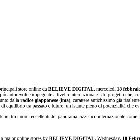
principali store online da
BELIEVE DIGITAL
, mercoledì
18 febbrai
re più autorevoli e impegnate a livello internazionale. Un progetto che, com
spunto dalla
radice giapponese (ima)
, carattere antichissimo già risalent
i equilibrio tra passato e futuro, un istante pieno di potenzialità che
lcuni tra i nomi eccellenti del panorama jazzistico internazionale come i
n major online stores by
BELIEVE DIGITAL
, Wednesday,
18 Febr