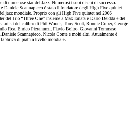
bile di numerose star del Jazz. Numerosi i suoi dischi di successo:
 Daniele Scannapieco è stato il fondatore degli High Five quintet
i del jazz mondiale. Proprio con gli High Five quintet nel 2006
ader del Trio “Three One” insieme a Max Ionata e Dario Deidda e del
i artisti del calibro di Phil Woods, Tony Scott, Ronnie Cuber, George
ilo Rea, Enrico Pieranunzi, Flavio Boltro, Giovanni Tommaso,
Daniele Scannapieco, Nicola Conte e molti altri. Attualmente è
abbrica di piatti a livello mondiale.