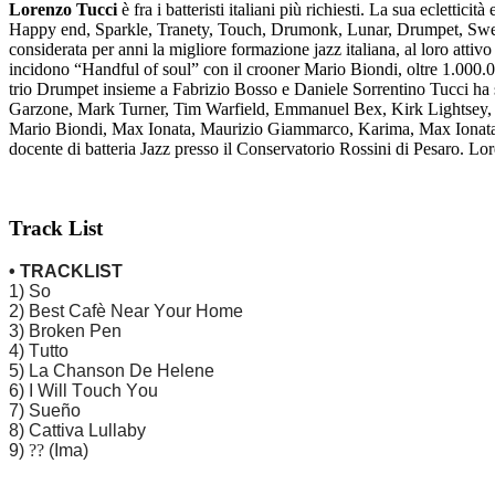
Lorenzo Tucci
è fra i batteristi italiani più richiesti. La sua ecletti
Happy end, Sparkle, Tranety, Touch, Drumonk, Lunar, Drumpet, Sweet R
considerata per anni la migliore formazione jazz italiana, al loro atti
incidono “Handful of soul” con il crooner Mario Biondi, oltre 1.000.
trio Drumpet insieme a Fabrizio Bosso e Daniele Sorrentino Tucci ha s
Garzone, Mark Turner, Tim Warfield, Emmanuel Bex, Kirk Lightsey, 
Mario Biondi, Max Ionata, Maurizio Giammarco, Karima, Max Ionata, S
docente di batteria Jazz presso il Conservatorio Rossini di Pesaro. Lor
Track List
• TRACKLIST
1) So
2) Best Cafè Near Your Home
3) Broken Pen
4) Tutto
5) La Chanson De Helene
6) I Will Touch You
7) Sueño
8) Cattiva Lullaby
9)
??
(Ima)