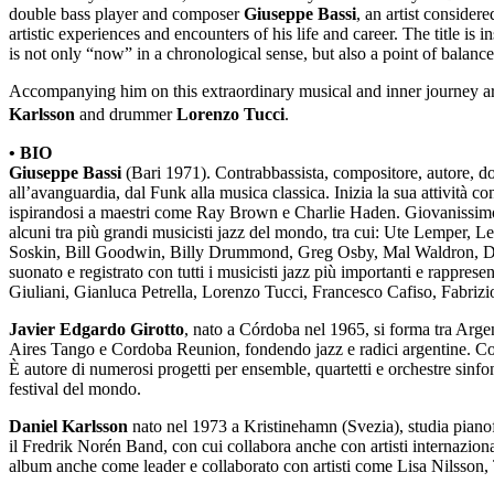
double bass player and composer
Giuseppe Bassi
, an artist consider
artistic experiences and encounters of his life and career. The title i
is not only “now” in a chronological sense, but also a point of balan
Accompanying him on this extraordinary musical and inner journey ar
Karlsson
and drummer
Lorenzo Tucci
.
• BIO
Giuseppe Bassi
(Bari 1971). Contrabbassista, compositore, autore, doc
all’avanguardia, dal Funk alla musica classica. Inizia la sua attività c
ispirandosi a maestri come Ray Brown e Charlie Haden. Giovanissimo ma
alcuni tra più grandi musicisti jazz del mondo, tra cui: Ute Lemper
Soskin, Bill Goodwin, Billy Drummond, Greg Osby, Mal Waldron, D
suonato e registrato con tutti i musicisti jazz più importanti e rappr
Giuliani, Gianluca Petrella, Lorenzo Tucci, Francesco Cafiso, Fabrizi
Javier Edgardo Girotto
, nato a Córdoba nel 1965, si forma tra Argen
Aires Tango e Cordoba Reunion, fondendo jazz e radici argentine. Coll
È autore di numerosi progetti per ensemble, quartetti e orchestre sinfo
festival del mondo.
Daniel Karlsson
nato nel 1973 a Kristinehamn (Svezia), studia pianof
il Fredrik Norén Band, con cui collabora anche con artisti internazio
album anche come leader e collaborato con artisti come Lisa Nilsson, 