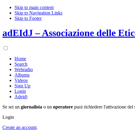
Skip to main content
Skip to Navigation Links
Skip to Footer
adEIdJ – Associazione delle Etic
Home
Search
Webradio
Albums
Videos
Sign Up
Login
Adeidj
Se sei un
giornalista
o un
operatore
puoi richiedere l'attivazione del 
Login
Create an account
.