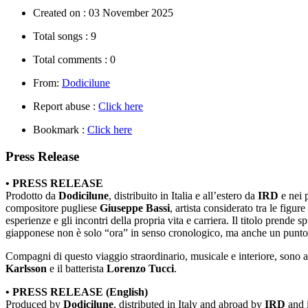
Created on :
03 November 2025
Total songs :
9
Total comments :
0
From:
Dodicilune
Report abuse :
Click here
Bookmark :
Click here
Press Release
• PRESS RELEASE
Prodotto da
Dodicilune
, distribuito in Italia e all’estero da
IRD
e nei 
compositore pugliese
Giuseppe Bassi
, artista considerato tra le figu
esperienze e gli incontri della propria vita e carriera. Il titolo prende 
giapponese non è solo “ora” in senso cronologico, ma anche un punto d
Compagni di questo viaggio straordinario, musicale e interiore, sono a
Karlsson
e il batterista
Lorenzo Tucci
.
• PRESS RELEASE (English)
Produced by
Dodicilune
, distributed in Italy and abroad by
IRD
and i