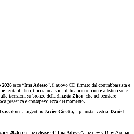
o 2026
esce “
Ima Adesso
“, il nuovo CD firmato dal contrabbassista e
e recita il titolo, traccia una sorta di bilancio umano e artistico sulle
e alle iscrizioni su bronzo della dinastia
Zhou
, che nel pensiero
 evoca presenza e consapevolezza del momento.
l sassofonista argentino
Javier Girotto
, il pianista svedese
Daniel
uary 2026
sees the release of “
Ima Adesso
”, the new CD by Apulian