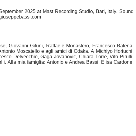
eptember 2025 at Mast Recording Studio, Bari, Italy. Sound
@giuseppebassi.com
e, Giovanni Gifuni, Raffaele Monastero, Francesco Balena,
tonio Moscatello e agli amici di Odaka. A Michiyo Horiuchi,
sco Delvecchio, Gaga Jovanovic, Chiara Torre, Vito Pirulli,
li. Alla mia famiglia: Antonio e Andrea Bassi, Elisa Cardone,