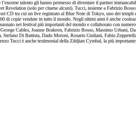
cità e l’enorme talento gli hanno permesso di diventare il partner immanca
evelation (solo per citarne alcuni). Tucci, insieme a Fabrizio Bosso e
vo sei CD tra cui un live registrato al Blue Note di Tokyo, uno dei templ
000 di copie vendute in tutto il mondo. Negli ultimi anni è anche coole
uonato nei festival più importanti del mondo e collaborato con numeros
George Cables, Joanne Brakeen, Fabrizio Bosso, Massimo Urbani, Dan
tefano Di Battista, Dado Moroni, Rosario Giuliani, Fabio Zeppetella,
enzo Tucci è anche testimonial della Zildjian Cymbal, la più importante f