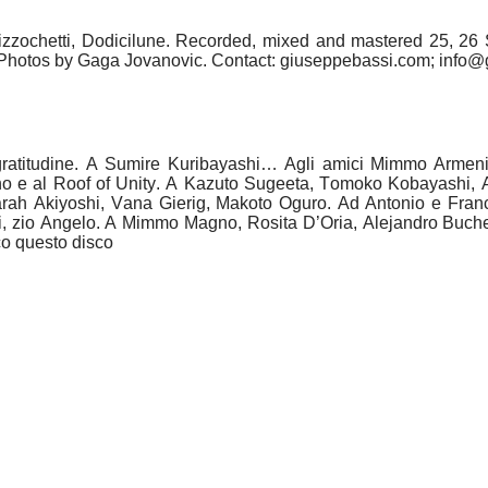
zzochetti, Dodicilune. Recorded, mixed and mastered 25, 26 S
 Photos by Gaga Jovanovic. Contact: giuseppebassi.com; info
gratitudine. A Sumire Kuribayashi… Agli amici Mimmo Armenis
o e al Roof of Unity. A Kazuto Sugeeta, Tomoko Kobayashi, An
ah Akiyoshi, Vana Gierig, Makoto Oguro. Ad Antonio e France
ri, zio Angelo. A Mimmo Magno, Rosita D’Oria, Alejandro Buchel
o questo disco