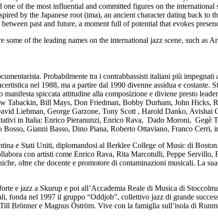
ed one of the most influential and committed figures on the international 
s inspired by the Japanese root (ima), an ancient character dating back t
ce between past and future, a moment full of potential that evokes pres
e some of the leading names on the international jazz scene, such as A
umentarista. Probabilmente tra i contrabbassisti italiani più impegnati a
oncertistica nel 1988, ma a partire dal 1990 divenne assidua e costante. 
nifesta spiccata attitudine alla composizione e diviene presto leader 
, Lew Tabackin, Bill Mays, Don Friedman, Bobby Durham, John Hicks, R
avid Liebman, George Garzone, Tony Scott , Harold Danko, Avishai
esentativi in Italia: Enrico Pieranunzi, Enrico Rava, Dado Moroni, Gegè
o Bosso, Gianni Basso, Dino Piana, Roberto Ottaviano, Franco Cerri, imp
tina e Stati Uniti, diplomandosi al Berklee College of Music di Boston. T
abora con artisti come Enrico Rava, Rita Marcotulli, Peppe Servillo, F
niche, oltre che docente e promotore di contaminazioni musicali. La sua c
orte e jazz a Skurup e poi all’Accademia Reale di Musica di Stoccolma,
nali, fonda nel 1997 il gruppo “Oddjob”, collettivo jazz di grande succ
Till Brönner e Magnus Öström. Vive con la famiglia sull’isola di Runma