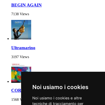
BEGIN AGAIN
7138 Views
Ultramarino
3197 Views
Noi usiamo i cookies
CORES DA LUA
Noi usiamo i cookies e altre
1568 Views
tecniche di tracciamento per