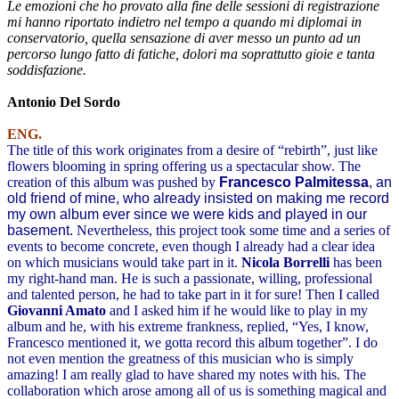
Le emozioni che ho provato alla fine delle sessioni di registrazione
mi hanno riportato indietro nel tempo a quando mi diplomai in
conservatorio, quella sensazione di aver messo un punto ad un
percorso lungo fatto di fatiche, dolori ma soprattutto gioie e tanta
soddisfazione.
Antonio Del Sordo
ENG.
The title of this work originates from a desire of “rebirth”, just like
flowers blooming in spring offering us a spectacular show. The
creation of this album was pushed by
Francesco Palmitessa
, an
old friend of mine, who already insisted on making me record
my own album ever since we were kids and played in our
basement.
Nevertheless, this project took some time and a series of
events to become concrete, even though I already had a clear idea
on which musicians would take part in it.
Nicola Borrelli
has been
my right-hand man. He is such a passionate, willing, professional
and talented person, he had to take part in it for sure!
Then I called
Giovanni Amato
and I asked him if he would like to play in my
album and he, with his extreme frankness, replied, “
Yes, I know,
Francesco mentioned it
,
we gotta record this album together
”. I do
not even mention the greatness of this musician who is simply
amazing! I am really glad to have shared my notes with his.
The
collaboration which arose among all of us is something magical and