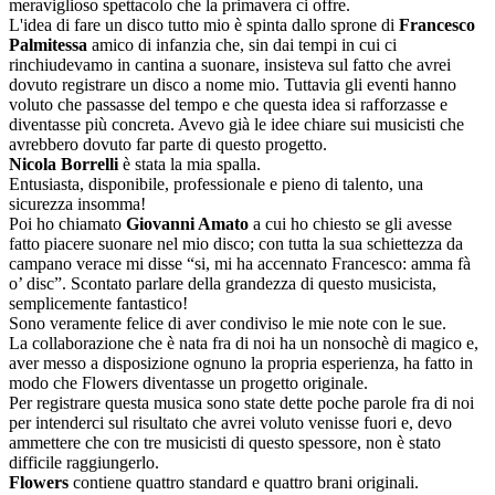
meraviglioso spettacolo che la primavera ci offre.
L'idea di fare un disco tutto mio è spinta dallo sprone di
Francesco
Palmitessa
amico di infanzia che, sin dai tempi in cui ci
rinchiudevamo in cantina a suonare, insisteva sul fatto che avrei
dovuto registrare un disco a nome mio. Tuttavia gli eventi hanno
voluto che passasse del tempo e che questa idea si rafforzasse e
diventasse più concreta. Avevo già le idee chiare sui musicisti che
avrebbero dovuto far parte di questo progetto.
Nicola Borrelli
è stata la mia spalla.
Entusiasta, disponibile, professionale e pieno di talento, una
sicurezza insomma!
Poi ho chiamato
Giovanni Amato
a cui ho chiesto se gli avesse
fatto piacere suonare nel mio disco; con tutta la sua schiettezza da
campano verace mi disse “si, mi ha accennato Francesco: amma fà
o’ disc”. Scontato parlare della grandezza di questo musicista,
semplicemente fantastico!
Sono veramente felice di aver condiviso le mie note con le sue.
La collaborazione che è nata fra di noi ha un nonsochè di magico e,
aver messo a disposizione ognuno la propria esperienza, ha fatto in
modo che Flowers diventasse un progetto originale.
Per registrare questa musica sono state dette poche parole fra di noi
per intenderci sul risultato che avrei voluto venisse fuori e, devo
ammettere che con tre musicisti di questo spessore, non è stato
difficile raggiungerlo.
Flowers
contiene quattro standard e quattro brani originali.