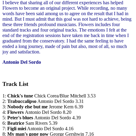
I believe that sharing all of our different experiences has helped
Flowers
to become an original project.
While recording, no many
words have been said among us to agree on the result that I had in
mind. But I must admit that this goal was not hard to achieve, being
these three friends profound musicians.
Flowers
includes four
standard tracks and four original tracks.
The emotions I felt at the
end of the registration sessions have taken me back in time when I
graduated from the conservatory. I had the same feeling to have
ended a long journey, made of pain but also, most of all, so much
joy and satisfaction.
Antonio Del Sordo
Track List
1:
Chick's tune
Chick Corea/Blue Mitchell 3.53
2:
Trabuccalipso
Antonio Del Sordo 3.31
3:
Nobody else but me
Jerome Kern
6.39
4:
Flowers
Antonio Del Sordo 8.20
5:
Peter's blues
Antonio Del Sordo 4.39
6:
Beatrice
Sam Rivers 5.39
7:
Figli miei
Antonio Del Sordo 4.16
8:
My man's gone now
George Gershwin 7.16