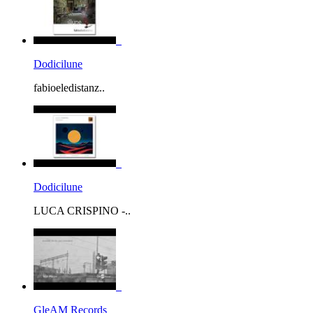
Dodicilune
fabioeledistanz..
Dodicilune
LUCA CRISPINO -..
GleAM Records