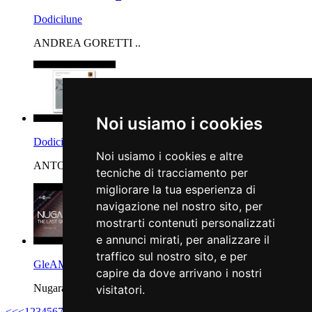
Dodicilune
ANDREA GORETTI ..
Noi usiamo i cookies
Dodicilune
Noi usiamo i cookies e altre
ANTONIO PILUSO ..
tecniche di tracciamento per
migliorare la tua esperienza di
navigazione nel nostro sito, per
mostrarti contenuti personalizzati
e annunci mirati, per analizzare il
traffico sul nostro sito, e per
GleAM Records
capire da dove arrivano i nostri
Nugara - The La..
visitatori.
<<
<
1
2
3
4
5
6
7
8
9
10
>
>>