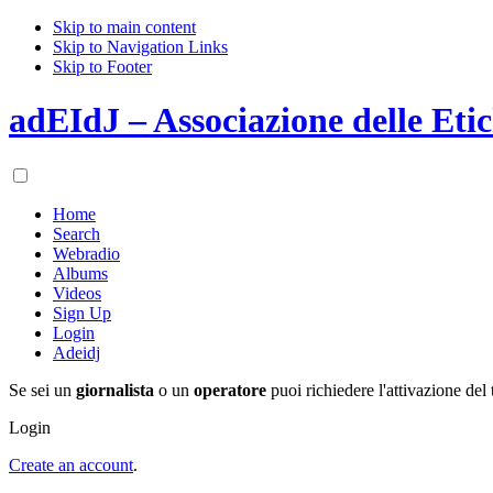
Skip to main content
Skip to Navigation Links
Skip to Footer
adEIdJ – Associazione delle Etic
Home
Search
Webradio
Albums
Videos
Sign Up
Login
Adeidj
Se sei un
giornalista
o un
operatore
puoi richiedere l'attivazione del 
Login
Create an account
.