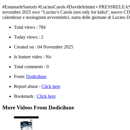
#EmanueleSartoris #LucinoCarols #DavideIelmini • PRESSRELEASE Pro
novembre 2025 esce “Lucino’s Carols (not only for kids)“, nuovo CD del
calembour e neologismi avveniristici, narra delle giornate di Lucino 
Total views :
784
Today views :
2
Created on :
04 November 2025
Is feature video :
No
Total comments :
0
From:
Dodicilune
Report abuse :
Click here
Bookmark :
Click here
More Videos From Dodicilune