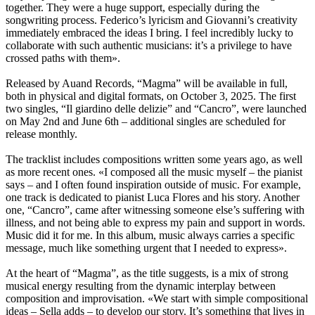
together. They were a huge support, especially during the
songwriting process. Federico’s lyricism and Giovanni’s creativity
immediately embraced the ideas I bring. I feel incredibly lucky to
collaborate with such authentic musicians: it’s a privilege to have
crossed paths with them».
Released by Auand Records, “Magma” will be available in full,
both in physical and digital formats, on October 3, 2025. The first
two singles, “Il giardino delle delizie” and “Cancro”, were launched
on May 2nd and June 6th – additional singles are scheduled for
release monthly.
The tracklist includes compositions written some years ago, as well
as more recent ones. «I composed all the music myself – the pianist
says – and I often found inspiration outside of music. For example,
one track is dedicated to pianist Luca Flores and his story. Another
one, “Cancro”, came after witnessing someone else’s suffering with
illness, and not being able to express my pain and support in words.
Music did it for me. In this album, music always carries a specific
message, much like something urgent that I needed to express».
At the heart of “Magma”, as the title suggests, is a mix of strong
musical energy resulting from the dynamic interplay between
composition and improvisation. «We start with simple compositional
ideas – Sella adds – to develop our story. It’s something that lives in