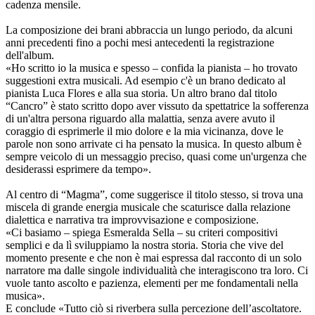
cadenza mensile.
La composizione dei brani abbraccia un lungo periodo, da alcuni
anni precedenti fino a pochi mesi antecedenti la registrazione
dell'album.
«Ho scritto io la musica e spesso – confida la pianista – ho trovato
suggestioni extra musicali. Ad esempio c'è un brano dedicato al
pianista Luca Flores e alla sua storia. Un altro brano dal titolo
“Cancro” è stato scritto dopo aver vissuto da spettatrice la sofferenza
di un'altra persona riguardo alla malattia, senza avere avuto il
coraggio di esprimerle il mio dolore e la mia vicinanza, dove le
parole non sono arrivate ci ha pensato la musica. In questo album è
sempre veicolo di un messaggio preciso, quasi come un'urgenza che
desiderassi esprimere da tempo».
Al centro di “Magma”, come suggerisce il titolo stesso, si trova una
miscela di grande energia musicale che scaturisce dalla relazione
dialettica e narrativa tra improvvisazione e composizione.
«Ci basiamo – spiega Esmeralda Sella – su criteri compositivi
semplici e da lì sviluppiamo la nostra storia. Storia che vive del
momento presente e che non è mai espressa dal racconto di un solo
narratore ma dalle singole individualità che interagiscono tra loro. Ci
vuole tanto ascolto e pazienza, elementi per me fondamentali nella
musica».
E conclude «Tutto ciò si riverbera sulla percezione dell’ascoltatore.