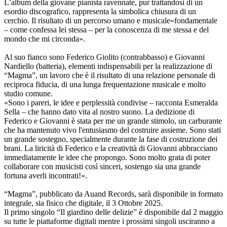
L’album della giovane pianista ravennate, pur trattandosi di un
esordio discografico, rappresenta la simbolica chiusura di un
cerchio. Il risultato di un percorso umano e musicale«fondamentale
– come confessa lei stessa – per la conoscenza di me stessa e del
mondo che mi circonda».
Al suo fianco sono Federico Giolito (contrabbasso) e Giovanni
Nardiello (batteria), elementi indispensabili per la realizzazione di
“Magma”, un lavoro che è il risultato di una relazione personale di
reciproca fiducia, di una lunga frequentazione musicale e molto
studio comune.
«Sono i pareri, le idee e perplessità condivise – racconta Esmeralda
Sella – che hanno dato vita al nostro suono. La dedizione di
Federico e Giovanni è stata per me un grande stimolo, un carburante
che ha mantenuto vivo l'entusiasmo del costruire assieme. Sono stati
un grande sostegno, specialmente durante la fase di costruzione dei
brani. La liricità di Federico e la creatività di Giovanni abbracciano
immediatamente le idee che propongo. Sono molto grata di poter
collaborare con musicisti così sinceri, sostengo sia una grande
fortuna averli incontrati!».
“Magma”, pubblicato da Auand Records, sarà disponibile in formato
integrale, sia fisico che digitale, il 3 Ottobre 2025.
Il primo singolo “Il giardino delle delizie” è disponibile dal 2 maggio
su tutte le piattaforme digitali mentre i prossimi singoli usciranno a